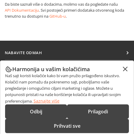
Da biste saznali više o dodacima, molimo vas da pogledate našu
API Dokumentaciju
. Svi postojeći primeri dodataka otvorenog koda
trenutno su dostupni na
GitHub-u
.
NABAVITE ODMAH
Docs
SARAĐUJTE
Harmonija u vašim kolačićima
DocSpace
Naš sajt koristi kolačiće kako bi vam pružio prilagođeno iskustvo.
Za doprinosioce
PRIMAJTE VESTI
Kolačići nam pomažu da pokrenemo sajt, poboljšamo vaše
Workspace
Za prevodioce
pregledanje i omogućimo ciljani marketing i oglase. Možete u
Blog
Konektori
potpunosti pristati na naše korišćenje kolačića ili upravljati svojim
DOBIJTE POMOĆ
Za influensere
Saznajte više
preferencijama.
Desktop aplikacije
Forum
Slobodna radna mesta
KONTAKTIRAJTE NAS
Odbij
Prilagodi
Mobilne aplikacije
Kursevi obuke
Pitanja o prodaji
sales@onlyoffice.com
onlyoffice.com
Prihvati sve
Vebinari
Upiti partnera
partners@onlyoffice.com
© Ascensio System SIA 2026. Sva prava zadržana