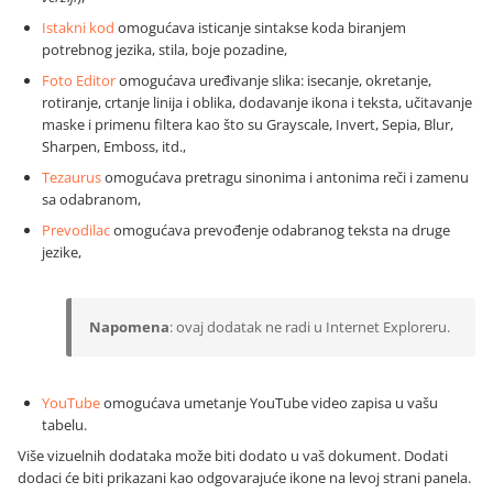
Istakni kod
omogućava isticanje sintakse koda biranjem
potrebnog jezika, stila, boje pozadine,
Foto Editor
omogućava uređivanje slika: isecanje, okretanje,
rotiranje, crtanje linija i oblika, dodavanje ikona i teksta, učitavanje
maske i primenu filtera kao što su Grayscale, Invert, Sepia, Blur,
Sharpen, Emboss, itd.,
Tezaurus
omogućava pretragu sinonima i antonima reči i zamenu
sa odabranom,
Prevodilac
omogućava prevođenje odabranog teksta na druge
jezike,
Napomena
: ovaj dodatak ne radi u Internet Exploreru.
YouTube
omogućava umetanje YouTube video zapisa u vašu
tabelu.
Više vizuelnih dodataka može biti dodato u vaš dokument. Dodati
dodaci će biti prikazani kao odgovarajuće ikone na levoj strani panela.