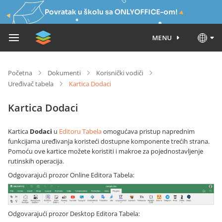
Povratak u školu sa ONLYOFFICE-om!
MENU
Početna
Dokumenti
Korisnički vodiči
Uređivač tabela
Kartica Dodaci
Kartica Dodaci
Kartica
Dodaci
u
Editoru Tabela
omogućava pristup naprednim
funkcijama uređivanja koristeći dostupne komponente trećih strana.
Pomoću ove kartice možete koristiti i makroe za pojednostavljenje
rutinskih operacija.
Odgovarajući prozor Online Editora Tabela:
Odgovarajući prozor Desktop Editora Tabela: