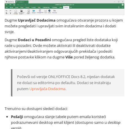
Dugme
Upravljač Dodacima
omogućava otvaranje prozora u kojem
možete pregledati i upravljati svim instaliranim dodacima i dodati
svoje.
Dugme
Dodaci u Pozadini
omogućava pregled liste dodataka koji
rade u pozadini. Ovde možete aktivirati ili deaktivirati dodatke
aktiviranjem/deaktiviranjem odgovarajućih prekidača i podesiti
njihove postavke klikom na dugme
Više
pored željenog dodatka.
Počevši od verzije ONLYOFFICE Docs 8.2, nijedan dodatak
ne dolazi sa editorima po defaultu. Dodaci se instaliraju
putem
Upravljača Dodacima
.
Trenutno su dostupni sledeći dodaci:
Pošalji
omogućava slanje tabele putem emaila koristeći
podrazumevani desktop email klijent (dostupno samo u
desktop
verziji
),