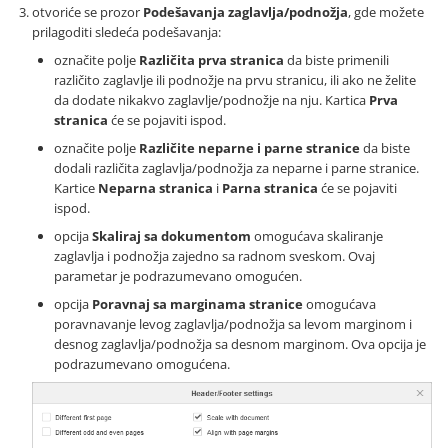
otvoriće se prozor
Podešavanja zaglavlja/podnožja
, gde možete
prilagoditi sledeća podešavanja:
označite polje
Različita prva stranica
da biste primenili
različito zaglavlje ili podnožje na prvu stranicu, ili ako ne želite
da dodate nikakvo zaglavlje/podnožje na nju. Kartica
Prva
stranica
će se pojaviti ispod.
označite polje
Različite neparne i parne stranice
da biste
dodali različita zaglavlja/podnožja za neparne i parne stranice.
Kartice
Neparna stranica
i
Parna stranica
će se pojaviti
ispod.
opcija
Skaliraj sa dokumentom
omogućava skaliranje
zaglavlja i podnožja zajedno sa radnom sveskom. Ovaj
parametar je podrazumevano omogućen.
opcija
Poravnaj sa marginama stranice
omogućava
poravnavanje levog zaglavlja/podnožja sa levom marginom i
desnog zaglavlja/podnožja sa desnom marginom. Ova opcija je
podrazumevano omogućena.