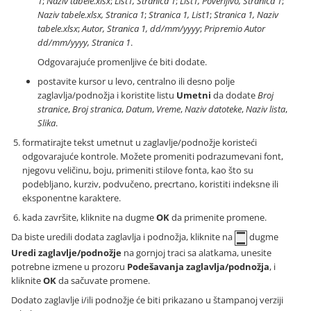
1
;
Naziv tabele.xlsx
;
List1, Stranica 1
;
List1, Poverljivo, Stranica 1
;
Naziv tabele.xlsx, Stranica 1
;
Stranica 1, List1
;
Stranica 1, Naziv
tabele.xlsx
;
Autor, Stranica 1, dd/mm/yyyy
;
Pripremio Autor
dd/mm/yyyy, Stranica 1
.
Odgovarajuće promenljive će biti dodate.
postavite kursor u levo, centralno ili desno polje
zaglavlja/podnožja i koristite listu
Umetni
da dodate
Broj
stranice
,
Broj stranica
,
Datum
,
Vreme
,
Naziv datoteke
,
Naziv lista
,
Slika
.
formatirajte tekst umetnut u zaglavlje/podnožje koristeći
odgovarajuće kontrole. Možete promeniti podrazumevani font,
njegovu veličinu, boju, primeniti stilove fonta, kao što su
podebljano, kurziv, podvučeno, precrtano, koristiti indeksne ili
eksponentne karaktere.
kada završite, kliknite na dugme
OK
da primenite promene.
Da biste uredili dodata zaglavlja i podnožja, kliknite na
dugme
Uredi zaglavlje/podnožje
na gornjoj traci sa alatkama, unesite
potrebne izmene u prozoru
Podešavanja zaglavlja/podnožja
, i
kliknite
OK
da sačuvate promene.
Dodato zaglavlje i/ili podnožje će biti prikazano u štampanoj verziji