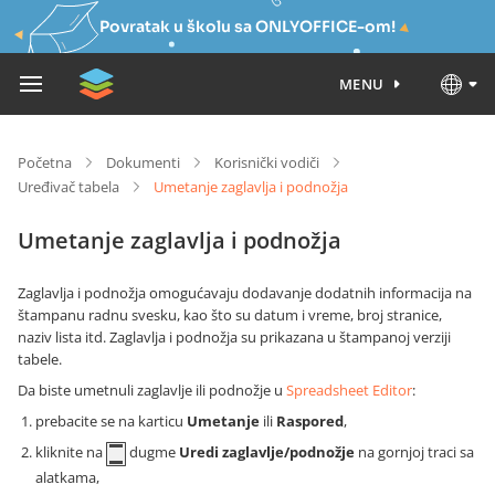
Povratak u školu sa ONLYOFFICE-om!
MENU
Početna
Dokumenti
Korisnički vodiči
Uređivač tabela
Umetanje zaglavlja i podnožja
Umetanje zaglavlja i podnožja
Zaglavlja i podnožja omogućavaju dodavanje dodatnih informacija na
štampanu radnu svesku, kao što su datum i vreme, broj stranice,
naziv lista itd. Zaglavlja i podnožja su prikazana u štampanoj verziji
tabele.
Da biste umetnuli zaglavlje ili podnožje u
Spreadsheet Editor
:
prebacite se na karticu
Umetanje
ili
Raspored
,
kliknite na
dugme
Uredi zaglavlje/podnožje
na gornjoj traci sa
alatkama,