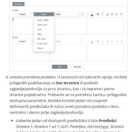
unesite potrebne podatke. U zavisnosti od izabranih opcija, možete
prilagoditi podešavanja za
Sve stranice
ili podesiti
zaglavlje/podnožje za prvu stranicu, kao i za neparne i parne
stranice pojedinačno. Prebacite se na potrebnu karticu i prilagodite
dostupne parametre. Možete koristiti jedan od unapred
definisanih predložaka ili ručno uneti potrebne podatke u levo,
centralno i desno polje zaglavlja/podnožja:
izaberite jedan od dostupnih predložaka iz liste
Predlošci
:
Stranica 1
;
Stranica 1 od ?
;
List1
;
Poverljivo, dd/mm/yyyy, Stranica