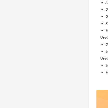
A
D
G
P
T
Uređ
O
S
Uređ
S
T