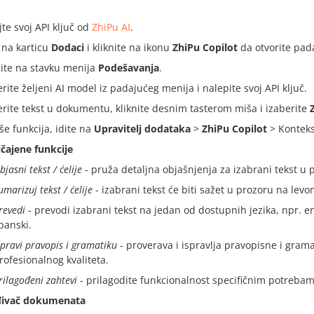
jte svoj API ključ od
ZhiPu AI
.
e na karticu
Dodaci
i kliknite na ikonu
ZhiPu Copilot
da otvorite pad
nite na stavku menija
Podešavanja
.
erite željeni AI model iz padajućeg menija i nalepite svoj API ključ.
erite tekst u dokumentu, kliknite desnim tasterom miša i izaberite
še funkcija, idite na
Upravitelj dodataka
>
ZhiPu Copilot
> Kontekst
čajene funkcije
bjasni tekst / ćelije
- pruža detaljna objašnjenja za izabrani tekst u
umarizuj tekst / ćelije
- izabrani tekst će biti sažet u prozoru na lev
revedi
- prevodi izabrani tekst na jedan od dostupnih jezika, npr. eng
panski.
spravi pravopis i gramatiku
- proverava i ispravlja pravopisne i gram
rofesionalnog kvaliteta.
rilagođeni zahtevi
- prilagodite funkcionalnost specifičnim potreba
đivač dokumenata