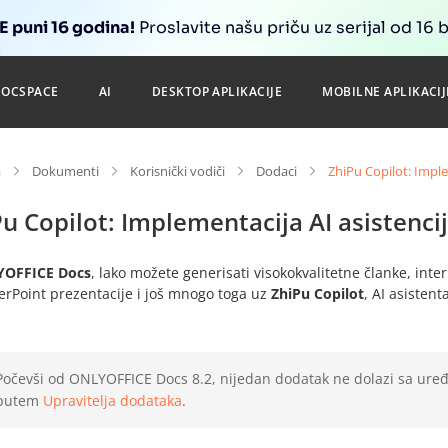
 puni 16 godina!
Proslavite našu priču uz serijal od 16 
DOCSPACE
AI
DESKTOP APLIKACIJE
MOBILNE APLIKACIJ
a
Dokumenti
Korisnički vodiči
Dodaci
ZhiPu Copilot: Imple
u Copilot: Implementacija AI asistenci
OFFICE Docs
, lako možete generisati visokokvalitetne članke, inter
erPoint prezentacije i još mnogo toga uz
ZhiPu Copilot
, AI asisten
Počevši od ONLYOFFICE Docs 8.2, nijedan dodatak ne dolazi sa uređi
putem
Upravitelja dodataka
.