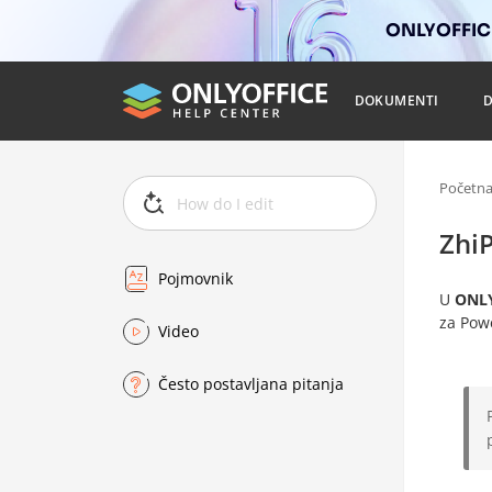
ONLYOFFICE
DOKUMENTI
Početn
ZhiP
Pojmovnik
U
ONLY
za Pow
Video
Često postavljana pitanja