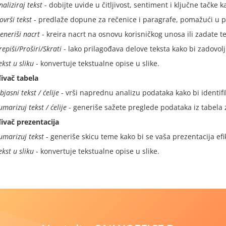
naliziraj tekst
- dobijte uvide u čitljivost, sentiment i ključne tačke 
ovrši tekst
- predlaže dopune za rečenice i paragrafe, pomažući u p
eneriši nacrt
- kreira nacrt na osnovu korisničkog unosa ili zadate t
repiši/Proširi/Skrati
- lako prilagođava delove teksta kako bi zadovolji
ekst u sliku
- konvertuje tekstualne opise u slike.
ivač tabela
bjasni tekst / ćelije
- vrši naprednu analizu podataka kako bi identifi
umarizuj tekst / ćelije
- generiše sažete preglede podataka iz tabela
ivač prezentacija
umarizuj tekst
- generiše skicu teme kako bi se vaša prezentacija efi
ekst u sliku
- konvertuje tekstualne opise u slike.