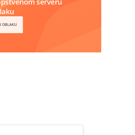
opstvenom serveru
blaku
 U OBLAKU