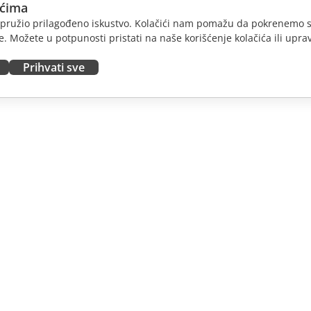
ićima
am pružio prilagođeno iskustvo. Kolačići nam pomažu da pokrenemo s
. Možete u potpunosti pristati na naše korišćenje kolačića ili uprav
Prihvati sve
JTE
DOBIJTE POMOĆ
nosioce
Forum
dioce
Kursevi obuke
nsere
Vebinari
 radna mesta
Bele knjige
E VESTI
Formular za kontakt sa
podrškom
Naručite demo