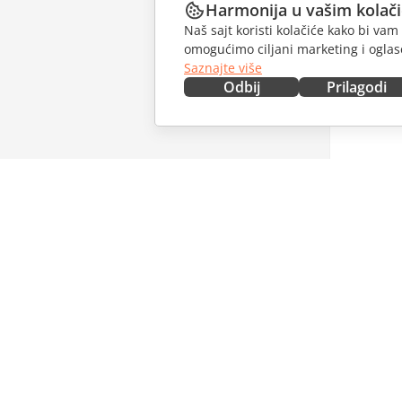
Harmonija u vašim kolač
Naš sajt koristi kolačiće kako bi v
omogućimo ciljani marketing i oglase
Saznajte više
Odbij
Prilagodi
NABAVITE ODMAH
SARAĐU
Docs
Za dopri
DocSpace
Za prevo
Workspace
Za influe
Konektori
Slobodna
Desktop aplikacije
PRIMAJT
Mobilne aplikacije
Blog