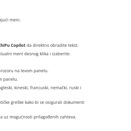
ajući meni.
ZhiPu Copilot
da direktno obradite tekst.
ualni meni desnog klika i izaberite:
 prozoru na levom panelu.
om panelu.
leski, kineski, francuski, nemački, ruski i
atičke greške kako bi se osigurali dokumenti
ma uz mogućnosti prilagođenih zahteva.