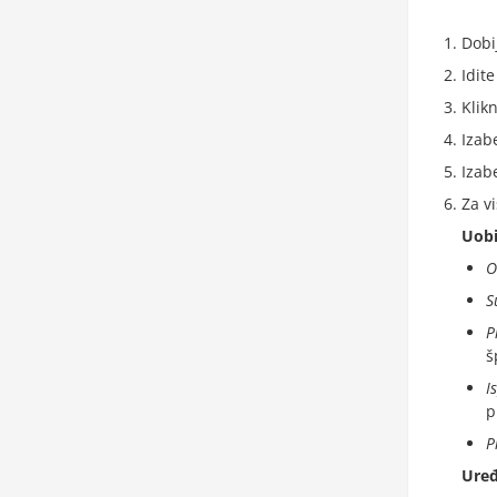
Dobi
Idit
Klik
Izab
Izab
Za vi
Uobi
O
S
P
š
I
p
P
Ure