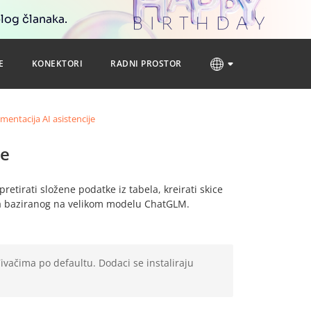
blog članaka.
E
KONEKTORI
RADNI PROSTOR
mentacija AI asistencije
je
pretirati složene podatke iz tabela, kreirati skice
ta baziranog na velikom modelu ChatGLM.
vačima po defaultu. Dodaci se instaliraju