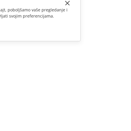
ajt, poboljšamo vaše pregledanje i
ljati svojim preferencijama.
KONTAKTIRAJTE NAS
Pitanja o prodaji
sales@onlyoffice.com
Upiti partnera
partners@onlyoffice.com
Upiti medija
press@onlyoffice.com
Zatraži poziv