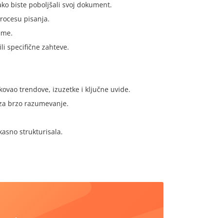
kako biste poboljšali svoj dokument.
rocesu pisanja.
eme.
li specifične zahteve.
kovao trendove, izuzetke i ključne uvide.
 za brzo razumevanje.
kasno strukturisala.