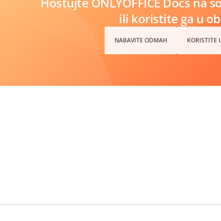
Hostujte ONLYOFFICE Docs na s
ili koristite ga u o
NABAVITE ODMAH
KORISTITE