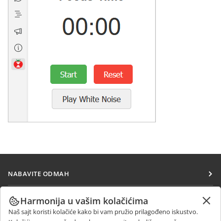
NABAVITE ODMAH
Docs
SARAĐUJTE
Harmonija u vašim kolačićima
DocSpace
Naš sajt koristi kolačiće kako bi vam pružio prilagođeno iskustvo.
Za doprinosioce