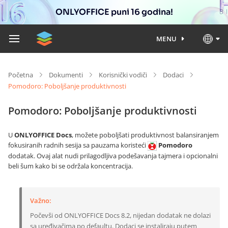
ONLYOFFICE puni 16 godina!
MENU
Početna
Dokumenti
Korisnički vodiči
Dodaci
Pomodoro: Poboljšanje produktivnosti
Pomodoro: Poboljšanje produktivnosti
U
ONLYOFFICE Docs
, možete poboljšati produktivnost balansiranjem
fokusiranih radnih sesija sa pauzama koristeći
Pomodoro
dodatak. Ovaj alat nudi prilagodljiva podešavanja tajmera i opcionalni
beli šum kako bi se održala koncentracija.
Važno:
Počevši od ONLYOFFICE Docs 8.2, nijedan dodatak ne dolazi
sa uređivačima po defaultu. Dodaci se instaliraju putem