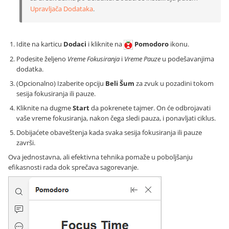
Upravljača Dodataka
.
Idite na karticu
Dodaci
i kliknite na
Pomodoro
ikonu.
Podesite željeno
Vreme Fokusiranja
i
Vreme Pauze
u podešavanjima
dodatka.
(Opcionalno) Izaberite opciju
Beli Šum
za zvuk u pozadini tokom
sesija fokusiranja ili pauze.
Kliknite na dugme
Start
da pokrenete tajmer. On će odbrojavati
vaše vreme fokusiranja, nakon čega sledi pauza, i ponavljati ciklus.
Dobijaćete obaveštenja kada svaka sesija fokusiranja ili pauze
završi.
Ova jednostavna, ali efektivna tehnika pomaže u poboljšanju
efikasnosti rada dok sprečava sagorevanje.