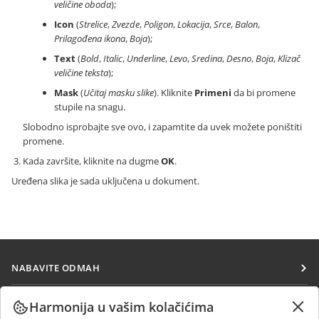
veličine oboda
);
Icon
(
Strelice
,
Zvezde
,
Poligon
,
Lokacija
,
Srce
,
Balon
,
Prilagođena ikona
,
Boja
);
Text
(
Bold
,
Italic
,
Underline
,
Levo
,
Sredina
,
Desno
,
Boja
,
Klizač
veličine teksta
);
Mask
(
Učitaj masku slike
). Kliknite
Primeni
da bi promene
stupile na snagu.
Slobodno isprobajte sve ovo, i zapamtite da uvek možete poništiti
promene.
Kada završite, kliknite na dugme
OK
.
Uređena slika je sada uključena u dokument.
NABAVITE ODMAH
Docs
SARAĐUJTE
Harmonija u vašim kolačićima
DocSpace