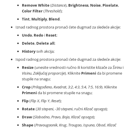
Remove White
(
Distance
),
Brightness
,
Noise
,
Pixelate
,
Color Filter
(
Threshold
);
Tint
,
Multiply
,
Blend
.
Iznad radnog prostora pronaći ćete dugmad za sledeće akcije:
Undo
,
Redo
i
Reset
;
Delete
,
Delete all
;
History
svih akcija;
Ispod radnog prostora pronaći ćete dugmad za sledeće akcije:
Resize
(unesite vrednosti ručno ili koristite klizače za
Širinu
i
Visinu
,
Zaključaj proporcije
). Kliknite
Primeni
da bi promene
stupile na snagu;
Crop
(
Prilagođeno
,
Kvadrat
,
3:2
,
4:3
,
5:4
,
7:5
,
16:9
). Kliknite
Primeni
da bi promene stupile na snagu;
Flip
(
Flip X
,
Flip Y
,
Reset
);
Rotate
(
30 stepeni
,
-30 stepeni
, ručni
Klizač opsega
);
Draw
(
Slobodno
,
Pravo
,
Boja
,
Klizač opsega
);
Shape
(
Pravougaonik
,
Krug
,
Trougao
,
Ispuna
,
Obod
,
Klizač