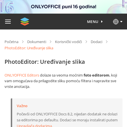
ONLYOFFICE puni 16 godina!
MENU
Početna
Dokumenti
Korisnički vodiči
Dodaci
PhotoEditor: Uređivanje slika
PhotoEditor: Uređivanje slika
ONLYOFFICE Editors
dolaze sa veoma moćnim
foto editorom
, koji
vam omogućava da prilagodite sliku pomoću filtera i napravite sve
vrste anotacija.
Važno
Počevši od ONLYOFFICE Docs 8.2, nijedan dodatak ne dolazi
sa editorima po defaultu. Dodaci se moraju instalirati putem
Upravljača dodacima
.