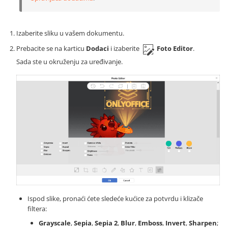
Izaberite sliku u vašem dokumentu.
Prebacite se na karticu
Dodaci
i izaberite
Foto Editor
.
Sada ste u okruženju za uređivanje.
Ispod slike, pronaći ćete sledeće kućice za potvrdu i klizače
filtera:
Grayscale
,
Sepia
,
Sepia 2
,
Blur
,
Emboss
,
Invert
,
Sharpen
;