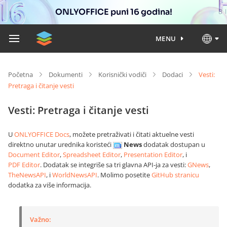
ONLYOFFICE puni 16 godina!
MENU
Početna
Dokumenti
Korisnički vodiči
Dodaci
Vesti:
Pretraga i čitanje vesti
Vesti: Pretraga i čitanje vesti
U
ONLYOFFICE Docs
, možete pretraživati i čitati aktuelne vesti
direktno unutar urednika koristeći
News
dodatak dostupan u
Document Editor
,
Spreadsheet Editor
,
Presentation Editor
, i
PDF Editor
. Dodatak se integriše sa tri glavna API-ja za vesti:
GNews
,
TheNewsAPI
, i
WorldNewsAPI
. Molimo posetite
GitHub stranicu
dodatka za više informacija.
Važno: