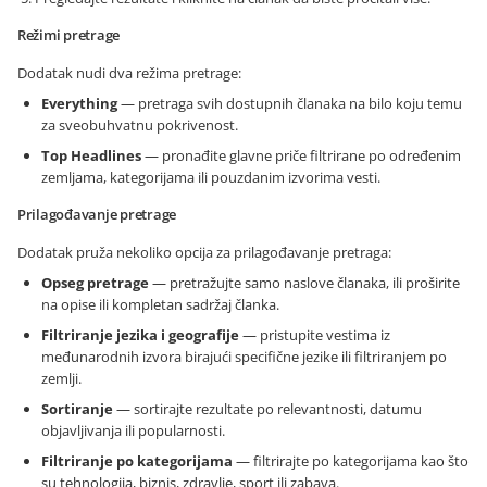
Režimi pretrage
Dodatak nudi dva režima pretrage:
Everything
— pretraga svih dostupnih članaka na bilo koju temu
za sveobuhvatnu pokrivenost.
Top Headlines
— pronađite glavne priče filtrirane po određenim
zemljama, kategorijama ili pouzdanim izvorima vesti.
Prilagođavanje pretrage
Dodatak pruža nekoliko opcija za prilagođavanje pretraga:
Opseg pretrage
— pretražujte samo naslove članaka, ili proširite
na opise ili kompletan sadržaj članka.
Filtriranje jezika i geografije
— pristupite vestima iz
međunarodnih izvora birajući specifične jezike ili filtriranjem po
zemlji.
Sortiranje
— sortirajte rezultate po relevantnosti, datumu
objavljivanja ili popularnosti.
Filtriranje po kategorijama
— filtrirajte po kategorijama kao što
su tehnologija, biznis, zdravlje, sport ili zabava.