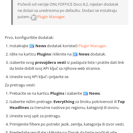
Počevši od verzije ONLYOFFICE Docs 8.2, nijedan dodatak
ne dolazi sa urednicima po defaultu. Dodaci se instaliraju
putem
Plugin Manager
.
Prvo, konfigurišite dodatak:
Instalirajte
News
dodatak koristeći
Plugin Manager
.
Idite na karticu
Plugins
i kliknite na
News
dodatak.
Izaberite svog
provajdera vesti
iz padajuće liste i pratite dati link
da biste dobili svoj API ključ sa njihove web stranice.
Unesite svoj API ključ i prijavite se.
Za pretragu vesti:
Prebacite se na karticu
Plugins
i izaberite
News
.
Izaberite režim pretrage:
Everything
za široku pokrivenost ili
Top
Headlines
za trenutne naslove po regionu, kategoriji ili izvoru.
Unesite svoj upit za pretragu.
Primijenite filtere po potrebi: jezik, zemlja, kategorija ili izvor vesti.
Pregledajte rezultate i kliknite na članak da biste pročitali više.