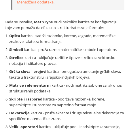
Menadžera dodataka
.
Kada se instalira,
MathType
nudi nekoliko kartica za konfiguraciju
koje vam pomažu da efikasno strukturirate svoje formule:
Opšta
kartica - sadrži razlomke, korene, zagrade, matematičke
znakove i alate za formatiranje.
Simboli
kartica - pruža razne matematičke simbole i operatore.
Strelice
kartica - uključuje različite tipove strelica za vektorsku
notaciju i indikatore pravca.
Grčka slova i brojevi
kartica - omogućava umetanje grčkih slova,
teksta u fraktur stilu i arapsko-indijskih brojeva.
Matrice i elementarni
kartica - nudi matriks šablone za lak unos
strukturiranih podataka.
Skripte i raspored
kartica - podržava razlomke, korene,
superskripte i subscripte za napredno formatiranje.
Dekoracije
kartica - pruža akcente i druge tekstualne dekoracije za
specifične matematičke izraze.
Veliki operatori
kartica - uključuje pod- i nadskripte za sumacije,