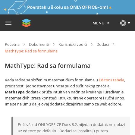
Povratak u školu sa ONLYOFFICE-om!
MENU
Početna
Dokumenti
Korisnički vodiči
Dodaci
MathType: Rad sa formulama
MathType: Rad sa formulama
Kada radite sa složenim matematičkim formulama u
Editoru tabela
,
preciznost i jednostavnost unosa su od suštinskog značaja.
MathType
dodatak pruža intuitivan način za kreiranje i uređivanje
matematičkih izraza koristeći i strukturirane operatore i ručni unos.
Imajte na umu da je ovaj dodatak dizajniran samo za web editore.
Počevši od ONLYOFFICE Docs 8.2, nijedan dodatak ne dolazi
uz editore po defaultu. Dodaci se instaliraju putem