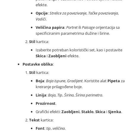
efekte.
Opcije
:
Strelice za povezivanje
,
Tačke povezivanja
,
Vodiči
.
Veličina papira
:
Portret
ili
Paisage
orijentacija sa
specificiranim parametrima dužine i širine.
Stil
kartica:
Izaberite potreban koloristički set, kao i postavite
Skica
i
Zaobljeni
efekte.
Postavke oblika
:
Stil
kartica:
Boja
:
Boja ispune
,
Gradijent
. Koristite alat
Pipeta
za
kreiranje prilagođene boje.
Linija
:
Boja
,
Tip
,
Širina
,
Širina perimetra
.
Prozirnost
.
Grafički efekti:
Zaobljeni
,
Staklo
,
Skica
i
Sjenka
.
Tekst
kartica:
Font
:
tip
,
veličina
.