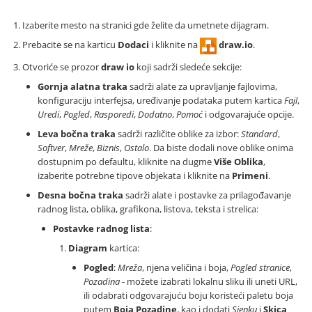
Izaberite mesto na stranici gde želite da umetnete dijagram.
Prebacite se na karticu
Dodaci
i kliknite na
draw.io
.
Otvoriće se prozor
draw io
koji sadrži sledeće sekcije:
Gornja alatna traka
sadrži alate za upravljanje fajlovima,
konfiguraciju interfejsa, uređivanje podataka putem kartica
Fajl
,
Uredi
,
Pogled
,
Rasporedi
,
Dodatno
,
Pomoć
i odgovarajuće opcije.
Leva bočna traka
sadrži različite oblike za izbor:
Standard
,
Softver
,
Mreže
,
Biznis
,
Ostalo
. Da biste dodali nove oblike onima
dostupnim po defaultu, kliknite na dugme
Više Oblika
,
izaberite potrebne tipove objekata i kliknite na
Primeni
.
Desna bočna traka
sadrži alate i postavke za prilagođavanje
radnog lista, oblika, grafikona, listova, teksta i strelica:
Postavke radnog lista
:
Diagram
kartica:
Pogled
:
Mreža
, njena veličina i boja,
Pogled stranice
,
Pozadina
- možete izabrati lokalnu sliku ili uneti URL,
ili odabrati odgovarajuću boju koristeći paletu boja
putem
Boja Pozadine
, kao i dodati
Sjenku
i
Skica