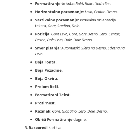
Formatiranje teksta
:
Bold
,
Italic
,
Underline
.
Horizontalno poravnanje
:
Levo
,
Centar
,
Desno
.
Vertikalno poravnanje
:
Vertikalna
orijentacija
teksta,
Gore
,
Sredina
,
Dole
.
Pozicija
:
Gore Levo
,
Gore
,
Gore Desno
,
Levo
,
Centar
,
Desno
,
Dole Levo
,
Dole
,
Dole Desno
.
Smer pisanja
:
Automatski
,
Sleva na Desno
,
Sdesna na
Levo
.
Boja Fonta
.
Boja Pozadine
.
Boja Okvira
.
Prelom Reči
.
Formatirani Tekst
.
Prozirnost
.
Razmak
:
Gore
,
Globalno
,
Levo
,
Dole
,
Desno
.
Obriši Formatiranje
dugme.
Rasporedi
kartica: