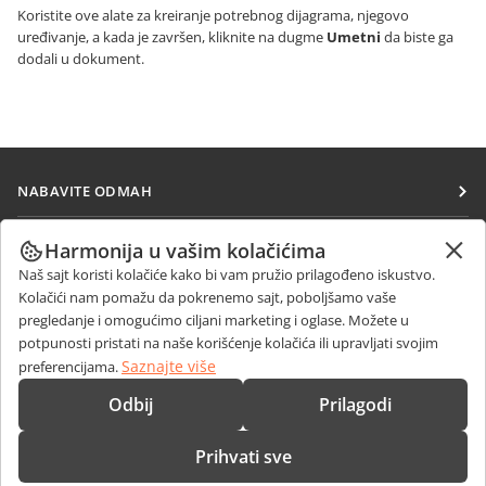
Koristite ove alate za kreiranje potrebnog dijagrama, njegovo
uređivanje, a kada je završen, kliknite na dugme
Umetni
da biste ga
dodali u dokument.
NABAVITE ODMAH
Docs
SARAĐUJTE
Harmonija u vašim kolačićima
DocSpace
Naš sajt koristi kolačiće kako bi vam pružio prilagođeno iskustvo.
Za doprinosioce
PRIMAJTE VESTI
Kolačići nam pomažu da pokrenemo sajt, poboljšamo vaše
Workspace
Za prevodioce
pregledanje i omogućimo ciljani marketing i oglase. Možete u
Blog
Konektori
potpunosti pristati na naše korišćenje kolačića ili upravljati svojim
DOBIJTE POMOĆ
Za influensere
Saznajte više
preferencijama.
Desktop aplikacije
Forum
Slobodna radna mesta
KONTAKTIRAJTE NAS
Odbij
Prilagodi
Mobilne aplikacije
Kursevi obuke
Pitanja o prodaji
sales@onlyoffice.com
onlyoffice.com
Prihvati sve
Vebinari
Upiti partnera
partners@onlyoffice.com
© Ascensio System SIA 2026. Sva prava zadržana