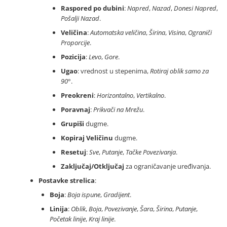
Raspored po dubini
:
Napred
,
Nazad
,
Donesi Napred
,
Pošalji Nazad
.
Veličina
:
Automatska veličina
,
Širina
,
Visina
,
Ograniči
Proporcije
.
Pozicija
:
Levo
,
Gore
.
Ugao
: vrednost u stepenima,
Rotiraj oblik samo za
90°
.
Preokreni
:
Horizontalno
,
Vertikalno
.
Poravnaj
:
Prikvači na Mrežu
.
Grupiši
dugme.
Kopiraj Veličinu
dugme.
Resetuj
:
Sve
,
Putanje
,
Tačke Povezivanja
.
Zaključaj/Otključaj
za ograničavanje uređivanja.
Postavke strelica
:
Boja
:
Boja ispune
,
Gradijent
.
Linija
:
Oblik
,
Boja
,
Povezivanje
,
Šara
,
Širina
,
Putanje
,
Početak linije
,
Kraj linije
.