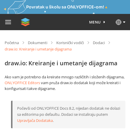
Povratak u školu sa ONLYOFFICE-om!
MENU
Početna
Dokumenti
Korisnički vodiči
Dodaci
draw.io: Kreiranje i umetanje dijagrama
draw.io: Kreiranje i umetanje dijagrama
Ako vam je potrebno da kreirate mnogo različitih i složenih dijagrama,
ONLYOFFICE Editors
vam pruža draw.io dodatak koji može kreirati i
konfigurisati takve dijagrame.
Počevši od ONLYOFFICE Docs 8.2, nijedan dodatak ne dolazi
sa editorima po defaultu. Dodaci se instaliraju putem
Upravljača Dodataka
.