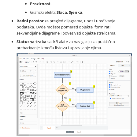
Prozirnost
.
Grafički efekti:
Skica
,
Sjenka
.
Radni prostor
za pregled dijagrama, unos i uređivanje
podataka. Ovde možete pomerati objekte, formirati
sekvencijalne dijagrame i povezivati objekte strelicama.
Statusna traka
sadrži alate za navigaciju za praktično
prebacivanje između listova i upravljanje njima.