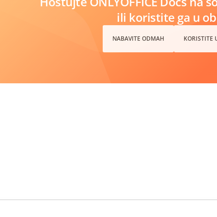
Hostujte ONLYOFFICE Docs na s
ili koristite ga u o
NABAVITE ODMAH
KORISTITE