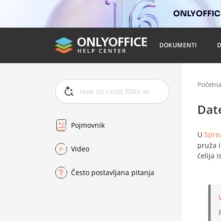
ONLYOFFICE
DOKUMENTI
Početn
Dat
Pojmovnik
U
Spre
pruža i
Video
ćelija 
Često postavljana pitanja