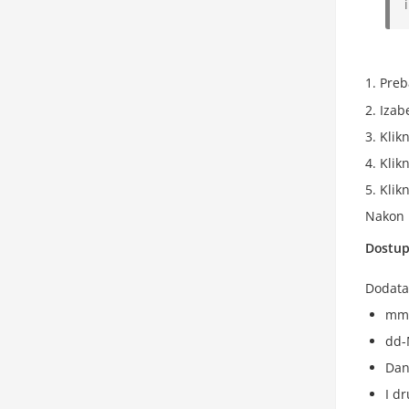
Preb
Izab
Klik
Klik
Klik
Nakon 
Dostup
Dodatak
mm/
dd-
Dan
I d