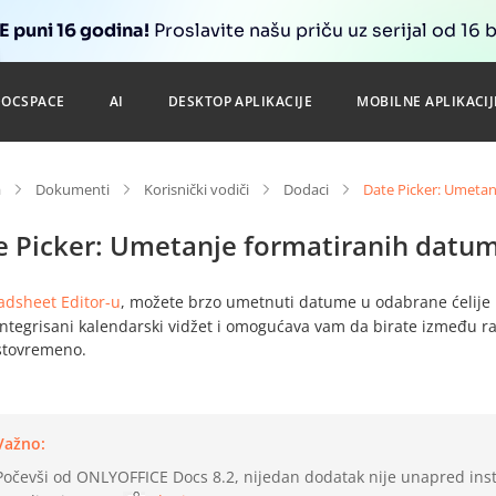
 puni 16 godina!
Proslavite našu priču uz serijal od 16 
DOCSPACE
AI
DESKTOP APLIKACIJE
MOBILNE APLIKACIJ
a
Dokumenti
Korisnički vodiči
Dodaci
Date Picker: Umetan
e Picker: Umetanje formatiranih datuma
adsheet Editor-u
, možete brzo umetnuti datume u odabrane ćelije 
ntegrisani kalendarski vidžet i omogućava vam da birate između raz
istovremeno.
Važno:
Počevši od ONLYOFFICE Docs 8.2, nijedan dodatak nije unapred inst