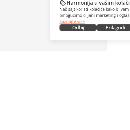
Harmonija u vašim kolač
Naš sajt koristi kolačiće kako bi v
omogućimo ciljani marketing i oglase
Saznajte više
Odbij
Prilagodi
NABAVITE ODMAH
SARAĐU
Docs
Za dopri
DocSpace
Za prevo
Workspace
Za influe
Konektori
Slobodna
Desktop aplikacije
PRIMAJT
Mobilne aplikacije
Blog