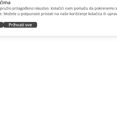
ićima
am pružio prilagođeno iskustvo. Kolačići nam pomažu da pokrenemo s
. Možete u potpunosti pristati na naše korišćenje kolačića ili uprav
Prihvati sve
JTE
DOBIJTE POMOĆ
nosioce
Forum
dioce
Kursevi obuke
nsere
Vebinari
 radna mesta
Bele knjige
E VESTI
Formular za kontakt sa
podrškom
Naručite demo