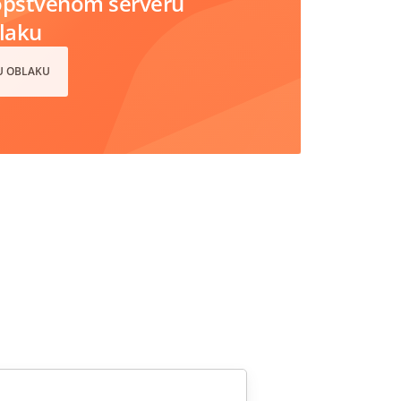
opstvenom serveru
blaku
 U OBLAKU