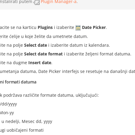
instalirati putem
Plugin Manager-a
.
acite se na karticu
Plugins
i izaberite
Date Picker
.
erite ćelije u koje želite da umetnete datum.
nite na polje
Select date
i izaberite datum iz kalendara.
nite na polje
Select date format
i izaberite željeni format datuma.
nite na dugme
Insert date
.
umetanja datuma, Date Picker interfejs se resetuje na današnji da
ni formati datuma
 podržava različite formate datuma, uključujući:
dd/yyyy
Mon-yy
 u nedelji, Mesec dd, yyyy
rugi uobičajeni formati