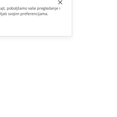
ajt, poboljšamo vaše pregledanje i
ljati svojim preferencijama.
KONTAKTIRAJTE NAS
Pitanja o prodaji
sales@onlyoffice.com
Upiti partnera
partners@onlyoffice.com
Upiti medija
press@onlyoffice.com
Zatraži poziv