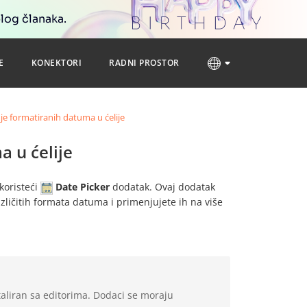
blog članaka.
E
KONEKTORI
RADNI PROSTOR
je formatiranih datuma u ćelije
 u ćelije
koristeći
Date Picker
dodatak. Ovaj dodatak
ličitih formata datuma i primenjujete ih na više
aliran sa editorima. Dodaci se moraju