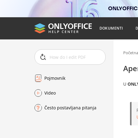
ONLYOFFICE
DOKUMENTI
Početn
Ape
Pojmovnik
U
ONLY
Video
Često postavljana pitanja