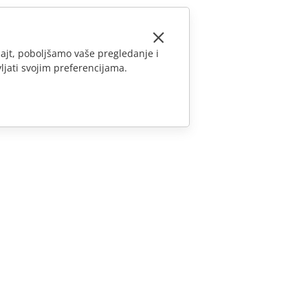
ajt, poboljšamo vaše pregledanje i
ljati svojim preferencijama.
KONTAKTIRAJTE NAS
Pitanja o prodaji
sales@onlyoffice.com
Upiti partnera
partners@onlyoffice.com
Upiti medija
press@onlyoffice.com
Zatraži poziv