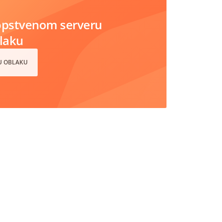
opstvenom serveru
blaku
 U OBLAKU