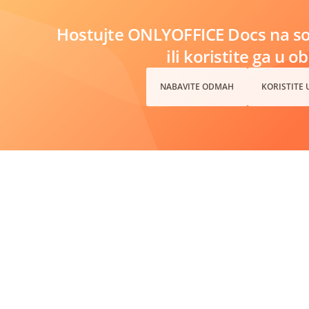
Hostujte ONLYOFFICE Docs na s
ili koristite ga u o
NABAVITE ODMAH
KORISTITE