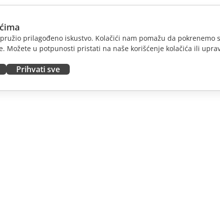
ićima
am pružio prilagođeno iskustvo. Kolačići nam pomažu da pokrenemo s
. Možete u potpunosti pristati na naše korišćenje kolačića ili uprav
Prihvati sve
JTE
DOBIJTE POMOĆ
nosioce
Forum
dioce
Kursevi obuke
nsere
Vebinari
 radna mesta
Bele knjige
E VESTI
Formular za kontakt sa
podrškom
Naručite demo