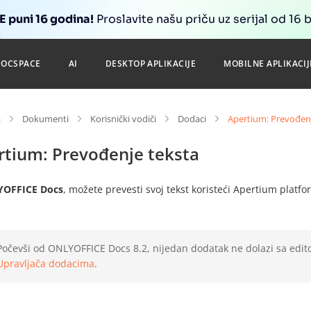
 puni 16 godina!
Proslavite našu priču uz serijal od 16 
DOCSPACE
AI
DESKTOP APLIKACIJE
MOBILNE APLIKACIJ
a
Dokumenti
Korisnički vodiči
Dodaci
Apertium: Prevođenj
rtium: Prevođenje teksta
OFFICE Docs
, možete prevesti svoj tekst koristeći Apertium plat
Počevši od ONLYOFFICE Docs 8.2, nijedan dodatak ne dolazi sa edit
Upravljača dodacima
.