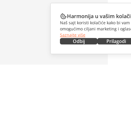
Harmonija u vašim kolač
Naš sajt koristi kolačiće kako bi v
omogućimo ciljani marketing i oglase
Saznajte više
Odbij
Prilagodi
NABAVITE ODMAH
SARAĐU
Docs
Za dopri
DocSpace
Za prevo
Workspace
Za influe
Konektori
Slobodna
Desktop aplikacije
PRIMAJT
Mobilne aplikacije
Blog