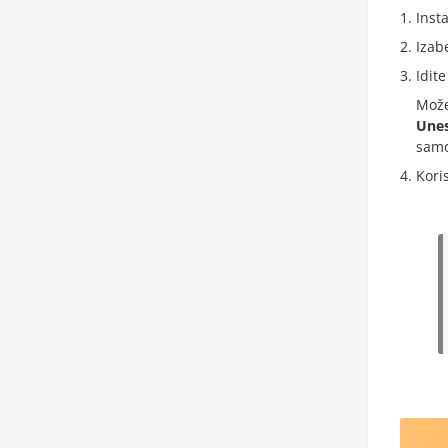
Insta
Izabe
Idit
Može
Unes
samo
Kori