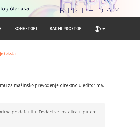
blog članaka.
E
KONEKTORI
RADNI PROSTOR
e teksta
formu za mašinsko prevođenje direktno u editorima.
orima po defaultu. Dodaci se instaliraju putem