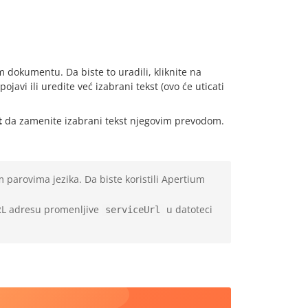
dokumentu. Da biste to uradili, kliknite na
ojavi ili uredite već izabrani tekst (ovo će uticati
t
da zamenite izabrani tekst njegovim prevodom.
 parovima jezika. Da biste koristili Apertium
URL adresu promenljive
u datoteci
serviceUrl