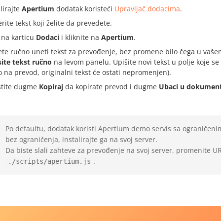
lirajte
Apertium
dodatak koristeći
Upravljač dodacima
.
rite tekst koji želite da prevedete.
e na karticu
Dodaci
i kliknite na
Apertium
.
te ručno uneti tekst za prevođenje, bez promene bilo čega u vašem 
ite tekst ručno
na levom panelu. Upišite novi tekst u polje koje se p
 na prevod, originalni tekst će ostati nepromenjen).
stite dugme
Kopiraj
da kopirate prevod i dugme
Ubaci u dokumen
Po defaultu, dodatak koristi Apertium demo servis sa ograničenim
bez ograničenja, instalirajte ga na svoj server.
Da biste slali zahteve za prevođenje na svoj server, promenite 
.
./scripts/apertium.js