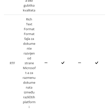
a bez
gubitka
kvaliteta
Rich
Text
Format
Format
fajla za
dokume
nte
razvijen
od
RTF
strane
Microsof
t-a za
razmenu
dokume
nata
između
različitih
platform
i