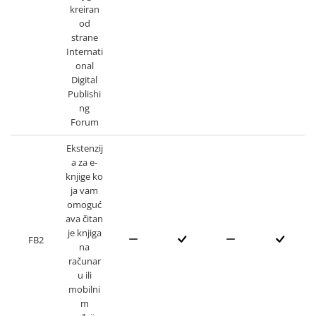
kreiran
od
strane
Internati
onal
Digital
Publishi
ng
Forum
Ekstenzij
a za e-
knjige ko
ja vam
omoguć
ava čitan
je knjiga
FB2
na
računar
u ili
mobilni
m