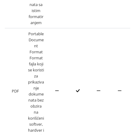
nata sa
istim
formatir
anjem
Portable
Docume
nt
Format
Format
fajla koji
se koristi
za
prikaziva
nje
PDF
dokume
nata bez
obzira
na
korišćeni
softver,
hardver i