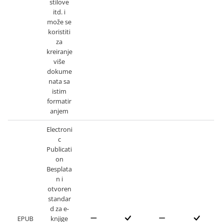
stilove
itd. i
može se
koristiti
za
kreiranje
više
dokume
nata sa
istim
formatir
anjem
Electroni
c
Publicati
on
Besplata
n i
otvoren
standar
d za e-
EPUB
knjige