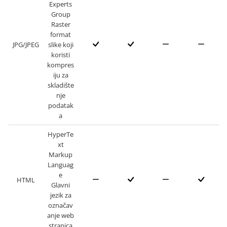
Experts
Group
Raster
format
JPG/JPEG
slike koji
koristi
kompres
iju za
skladište
nje
podatak
a
HyperTe
xt
Markup
Languag
e
HTML
Glavni
jezik za
označav
anje web
stranica