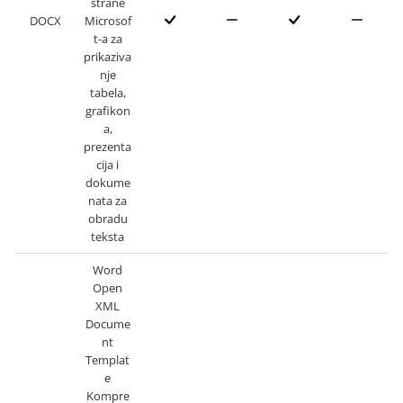
strane
DOCX
Microsof
t-a za
prikaziva
nje
tabela,
grafikon
a,
prezenta
cija i
dokume
nata za
obradu
teksta
Word
Open
XML
Docume
nt
Templat
e
Kompre