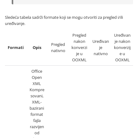
Sledeća tabela sadrži formate koji se mogu otvoriti za pregled i/ili
uređivanje.
Pregled
Uređivan
nakon
Uređivan
je nakon
Pregled
Formati
Opis
konverzi
je
konverzij
nativno
je u
nativno
e u
OOXML
OOXML
Office
Open
XML
Kompre
sovani,
XML-
bazirani
format
fajla
razvijen
od