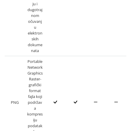
ju i
dugotraj
nom
očuvanj
u
elektron
skih
dokume
nata
Portable
Network
Graphics
Raster-
grafički
format
fajla koji
PNG
podržav
a
kompres
iju
podatak