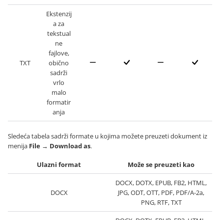
Ekstenzij
a za
tekstual
ne
fajlove,
TXT
obično
sadrži
vrlo
malo
formatir
anja
Sledeća tabela sadrži formate u kojima možete preuzeti dokument iz
menija
File
→
Download as
.
Ulazni format
Može se preuzeti kao
DOCX, DOTX, EPUB, FB2, HTML,
DOCX
JPG, ODT, OTT, PDF, PDF/A-2a,
PNG, RTF, TXT