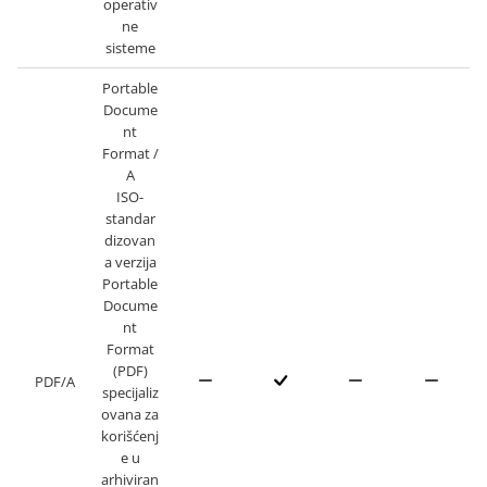
operativ
ne
sisteme
Portable
Docume
nt
Format /
A
ISO-
standar
dizovan
a verzija
Portable
Docume
nt
Format
(PDF)
PDF/A
specijaliz
ovana za
korišćenj
e u
arhiviran