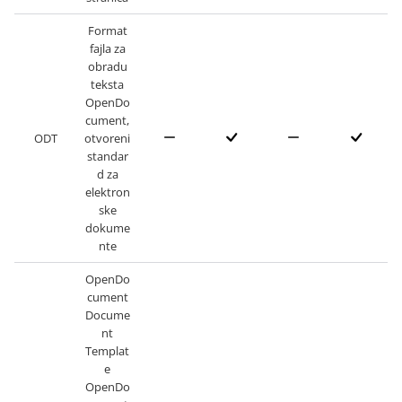
Format
fajla za
obradu
teksta
OpenDo
cument,
ODT
otvoreni
standar
d za
elektron
ske
dokume
nte
OpenDo
cument
Docume
nt
Templat
e
OpenDo