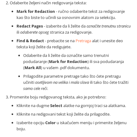
Odaberite željeni način redigovanja teksta:
Mark for Redaction
- ručno odaberite tekst za redigovanje
kao što biste to učinili sa osnovnim alatom za selekciju.
Redact Pages
- izaberite da li želite da
označite trenutnu stranicu
ili
odaberete opseg
stranica za redigovanje.
Find & Redact
- prebacite se na
Pretraga
alat i unesite deo
teksta koji želite da redigujete.
Odaberite da li želite da označite samo trenutni
podudaranje (
Mark for Redaction
) ili sva podudaranja
(
Mark All
) u vašem .pdf dokumentu.
Prilagodite parametre pretrage tako što ćete pretragu
učiniti
osetljivom na velika i mala slova
ili tako što ćete tražiti
samo cele reči
.
Promenite boju redigovanog teksta, ako je potrebno:
Kliknite na dugme
Select
alatke na gornjoj traci sa alatkama.
Kliknite na redigovani tekst koji želite da prilagodite.
Izaberite opciju
Color
u iskačućem meniju i primenite željenu
boju.