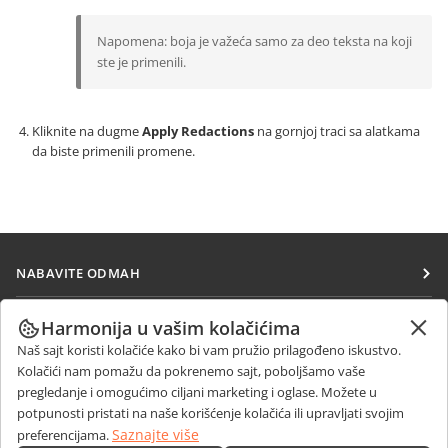
Napomena: boja je važeća samo za deo teksta na koji
ste je primenili.
Kliknite na dugme
Apply Redactions
na gornjoj traci sa alatkama
da biste primenili promene.
NABAVITE ODMAH
Docs
SARAĐUJTE
Harmonija u vašim kolačićima
DocSpace
Naš sajt koristi kolačiće kako bi vam pružio prilagođeno iskustvo.
Za doprinosioce
PRIMAJTE VESTI
Kolačići nam pomažu da pokrenemo sajt, poboljšamo vaše
Workspace
Za prevodioce
pregledanje i omogućimo ciljani marketing i oglase. Možete u
Blog
Konektori
potpunosti pristati na naše korišćenje kolačića ili upravljati svojim
DOBIJTE POMOĆ
Za influensere
Saznajte više
preferencijama.
Desktop aplikacije