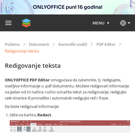
ONLYOFFICE puni 16 godina!
MENU
Početna
Dokumenti
Korisnički vodiči
PDF Editor
Redigovanje teksta
Redigovanje teksta
ONLYOFFICE PDF Editor
omogućava da zatamnite, tj. redigujete,
osetljive informacije u .pdf dokumentu. Možete redigovati informacije
na jedan od tri načina: ručno označite tekst za redigovanje, redigujte
cele stranice ili pronađite i automatski redigujte reči i fraze.
Da biste redigovali informacije:
Idite na karticu
Redact
.