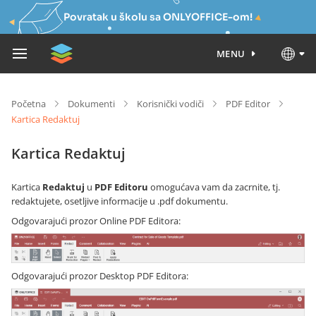
Povratak u školu sa ONLYOFFICE-om!
MENU
Početna
Dokumenti
Korisnički vodiči
PDF Editor
Kartica Redaktuj
Kartica Redaktuj
Kartica
Redaktuj
u
PDF Editoru
omogućava vam da zacrnite, tj.
redaktujete, osetljive informacije u .pdf dokumentu.
Odgovarajući prozor Online PDF Editora:
Odgovarajući prozor Desktop PDF Editora: