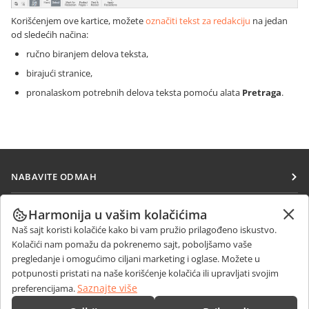
Korišćenjem ove kartice, možete
označiti tekst za redakciju
na jedan
od sledećih načina:
ručno biranjem delova teksta,
birajući stranice,
pronalaskom potrebnih delova teksta pomoću alata
Pretraga
.
NABAVITE ODMAH
Docs
SARAĐUJTE
Harmonija u vašim kolačićima
DocSpace
Naš sajt koristi kolačiće kako bi vam pružio prilagođeno iskustvo.
Za doprinosioce
PRIMAJTE VESTI
Kolačići nam pomažu da pokrenemo sajt, poboljšamo vaše
Workspace
Za prevodioce
pregledanje i omogućimo ciljani marketing i oglase. Možete u
Blog
Konektori
potpunosti pristati na naše korišćenje kolačića ili upravljati svojim
DOBIJTE POMOĆ
Za influensere
Saznajte više
preferencijama.
Desktop aplikacije
Forum
Slobodna radna mesta