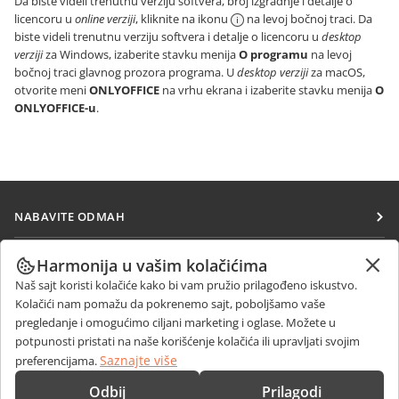
Da biste videli trenutnu verziju softvera, broj izgradnje i detalje o
licencoru u
online verziji
, kliknite na ikonu
na levoj bočnoj traci. Da
biste videli trenutnu verziju softvera i detalje o licencoru u
desktop
verziji
za Windows, izaberite stavku menija
O programu
na levoj
bočnoj traci glavnog prozora programa. U
desktop verziji
za macOS,
otvorite meni
ONLYOFFICE
na vrhu ekrana i izaberite stavku menija
O
ONLYOFFICE-u
.
NABAVITE ODMAH
Docs
SARAĐUJTE
Harmonija u vašim kolačićima
DocSpace
Naš sajt koristi kolačiće kako bi vam pružio prilagođeno iskustvo.
Za doprinosioce
PRIMAJTE VESTI
Kolačići nam pomažu da pokrenemo sajt, poboljšamo vaše
Workspace
Za prevodioce
pregledanje i omogućimo ciljani marketing i oglase. Možete u
Blog
Konektori
potpunosti pristati na naše korišćenje kolačića ili upravljati svojim
DOBIJTE POMOĆ
Za influensere
Saznajte više
preferencijama.
Desktop aplikacije
Forum
Slobodna radna mesta
KONTAKTIRAJTE NAS
Odbij
Prilagodi
Mobilne aplikacije