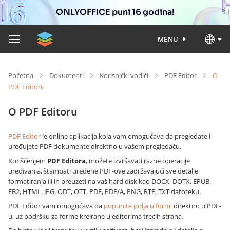
ONLYOFFICE puni 16 godina!
MENU
Početna
Dokumenti
Korisnički vodiči
PDF Editor
O
PDF Editoru
O PDF Editoru
PDF Editor
je online aplikacija koja vam omogućava da pregledate i
uređujete PDF dokumente direktno u vašem pregledaču.
Korišćenjem
PDF Editora
, možete izvršavati razne operacije
uređivanja, štampati uređene PDF-ove zadržavajući sve detalje
formatiranja ili ih preuzeti na vaš hard disk kao DOCX, DOTX, EPUB,
FB2, HTML, JPG, ODT, OTT, PDF, PDF/A, PNG, RTF, TXT datoteku.
PDF Editor vam omogućava da
popunite polja u formi
direktno u PDF-
u, uz podršku za forme kreirane u editorima trećih strana.