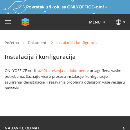
Povratak u školu sa ONLYOFFICE-om!
MENU
Početna
Dokumenti
Instalacija i konfiguracija
Instalacija i konfiguracija
ONLYOFFICE nudi
različita rešenja za dokumente
prilagođena vašim
potrebama. Saznajte više o procesu instalacije, konfiguracije,
ažuriranja, deinstalacije ili rešavanja problema odabirom vaše verzije u
nastavku.
NABAVITE ODMAH