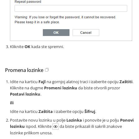
Kliknite
OK
kada ste spremni.
Promena lozinke
Idite na karticu
Fajl
na gornjoj alatnoj traci i izaberite opciju
Zaštiti
.
Kliknite na dugme
Promeni lozinku
da biste otvorili prozor
Postavi lozinku
.
ili
Idite na karticu
Zaštita
i izaberite opciju
Šifruj
.
Postavite novu lozinku u polje
Lozinka
i ponovite je u polju
Ponovi
lozinku
ispod. Kliknite
da biste prikazali ili sakrili znakove
lozinke prilikom unosa.