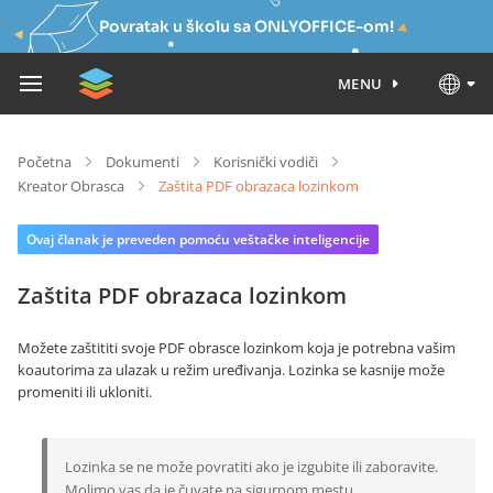
Povratak u školu sa ONLYOFFICE-om!
MENU
Početna
Dokumenti
Korisnički vodiči
Kreator Obrasca
Zaštita PDF obrazaca lozinkom
Ovaj članak je preveden pomoću veštačke inteligencije
Zaštita PDF obrazaca lozinkom
Možete zaštititi svoje PDF obrasce lozinkom koja je potrebna vašim
koautorima za ulazak u režim uređivanja. Lozinka se kasnije može
promeniti ili ukloniti.
Lozinka se ne može povratiti ako je izgubite ili zaboravite.
Molimo vas da je čuvate na sigurnom mestu.