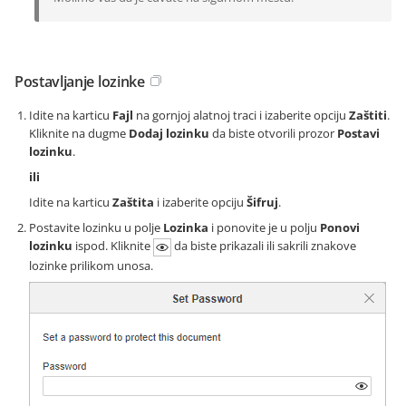
Postavljanje lozinke
Idite na karticu
Fajl
na gornjoj alatnoj traci i izaberite opciju
Zaštiti
.
Kliknite na dugme
Dodaj lozinku
da biste otvorili prozor
Postavi
lozinku
.
ili
Idite na karticu
Zaštita
i izaberite opciju
Šifruj
.
Postavite lozinku u polje
Lozinka
i ponovite je u polju
Ponovi
lozinku
ispod. Kliknite
da biste prikazali ili sakrili znakove
lozinke prilikom unosa.