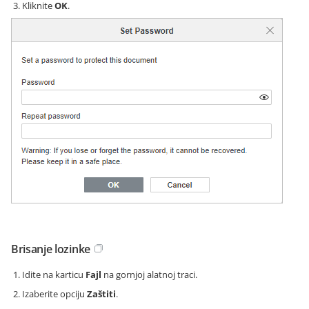
Kliknite
OK
.
Brisanje lozinke
Idite na karticu
Fajl
na gornjoj alatnoj traci.
Izaberite opciju
Zaštiti
.