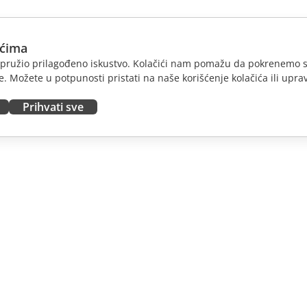
ićima
am pružio prilagođeno iskustvo. Kolačići nam pomažu da pokrenemo s
. Možete u potpunosti pristati na naše korišćenje kolačića ili uprav
Prihvati sve
JTE
DOBIJTE POMOĆ
nosioce
Forum
dioce
Kursevi obuke
nsere
Vebinari
 radna mesta
Bele knjige
E VESTI
Formular za kontakt sa
podrškom