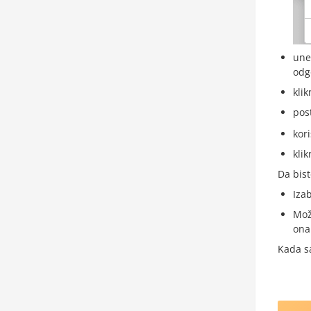
une
odg
klik
pos
kor
klik
Da bist
Iza
Mož
ona
Kada sa