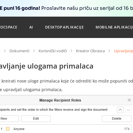
 puni 16 godina!
Proslavite našu priču uz serijal od 16 
DOCSPACE
AI
DESKTOP APLIKACIJE
MOBILNE APLIKACIJ
a
Dokumenti
Korisnički vodiči
Kreator Obrasca
Upravljanj
avljanje ulogama primalaca
kreirati nove uloge primalaca koje će odrediti ko može popuniti o
e upravljali ulogama primalaca,