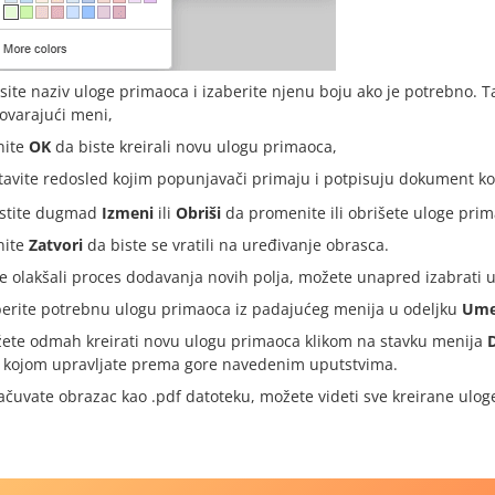
site naziv uloge primaoca i izaberite njenu boju ako je potrebno. 
ovarajući meni,
nite
OK
da biste kreirali novu ulogu primaoca,
tavite redosled kojim popunjavači primaju i potpisuju dokument k
istite dugmad
Izmeni
ili
Obriši
da promenite ili obrišete uloge prim
nite
Zatvori
da biste se vratili na uređivanje obrasca.
e olakšali proces dodavanja novih polja, možete unapred izabrati u
berite potrebnu ulogu primaoca iz padajućeg menija u odeljku
Umet
ete odmah kreirati novu ulogu primaoca klikom na stavku menija
 kojom upravljate prema gore navedenim uputstvima.
čuvate obrazac kao .pdf datoteku, možete videti sve kreirane ulog