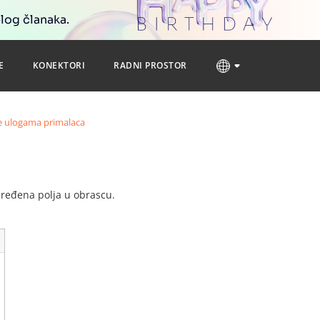
blog članaka.
E
KONEKTORI
RADNI PROSTOR
e ulogama primalaca
dređena polja u obrascu.