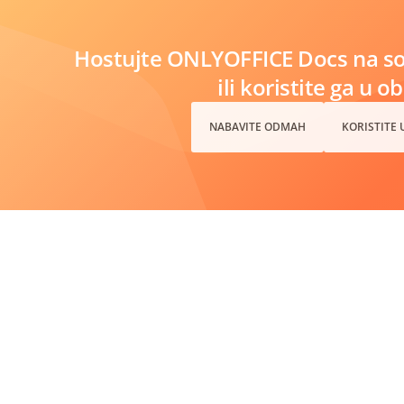
Hostujte ONLYOFFICE Docs na s
ili koristite ga u o
NABAVITE ODMAH
KORISTITE