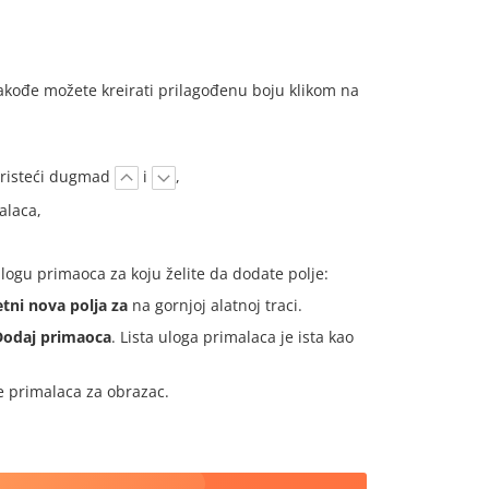
Takođe možete kreirati prilagođenu boju klikom na
oristeći dugmad
i
,
alaca,
logu primaoca za koju želite da dodate polje:
ni nova polja za
na gornjoj alatnoj traci.
Dodaj primaoca
. Lista uloga primalaca je ista kao
e primalaca za obrazac.