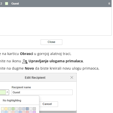
te na karticu
Obrasci
u gornjoj alatnoj traci,
knite na ikonu
Upravljanje ulogama primalaca
,
knite na dugme
Novo
da biste kreirali novu ulogu primaoca,