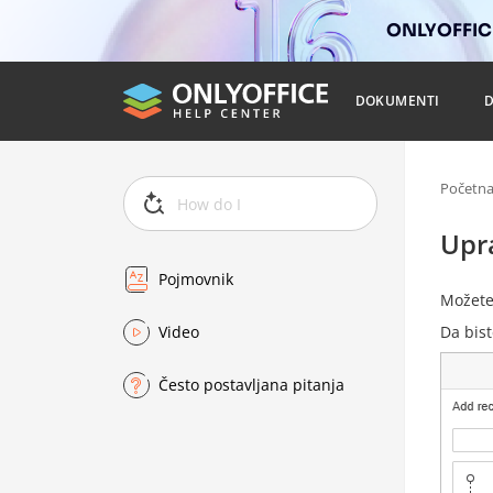
ONLYOFFICE
DOKUMENTI
Početn
Upr
Pojmovnik
Možete 
Da bist
Video
Često postavljana pitanja