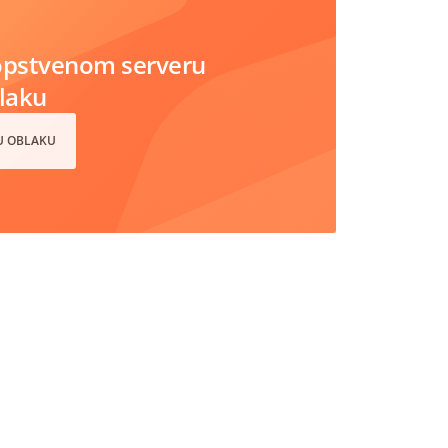
opstvenom serveru
blaku
 U OBLAKU