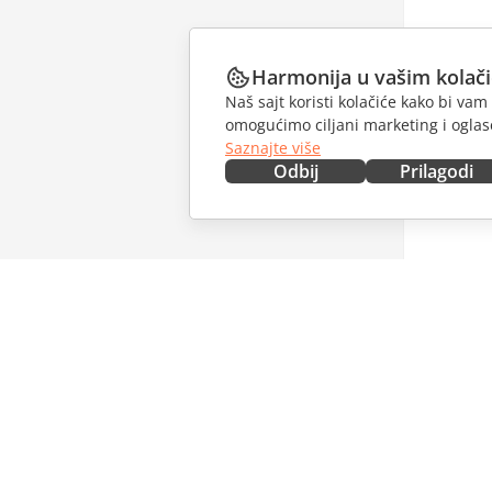
Harmonija u vašim kolač
Naš sajt koristi kolačiće kako bi v
omogućimo ciljani marketing i oglase
Saznajte više
Odbij
Prilagodi
NABAVITE ODMAH
SARAĐU
Docs
Za dopri
DocSpace
Za prevo
Workspace
Za influe
Konektori
Slobodna
Desktop aplikacije
PRIMAJT
Mobilne aplikacije