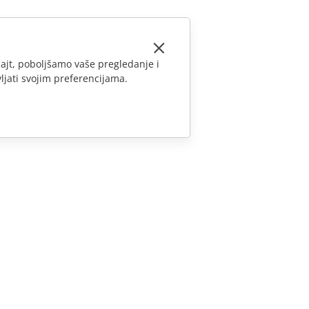
ajt, poboljšamo vaše pregledanje i
ljati svojim preferencijama.
KONTAKTIRAJTE NAS
Pitanja o prodaji
sales@onlyoffice.com
Upiti partnera
partners@onlyoffice.com
Upiti medija
press@onlyoffice.com
Zatraži poziv