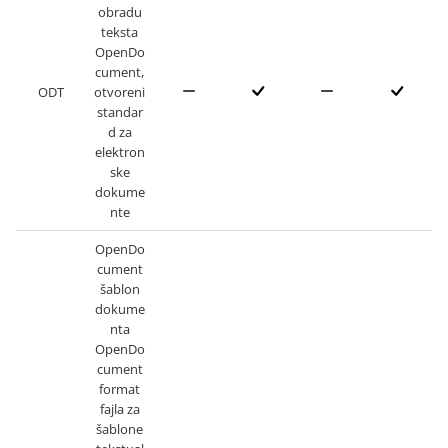
obradu
teksta
OpenDo
cument,
ODT
otvoreni
standar
d za
elektron
ske
dokume
nte
OpenDo
cument
šablon
dokume
nta
OpenDo
cument
format
fajla za
šablone