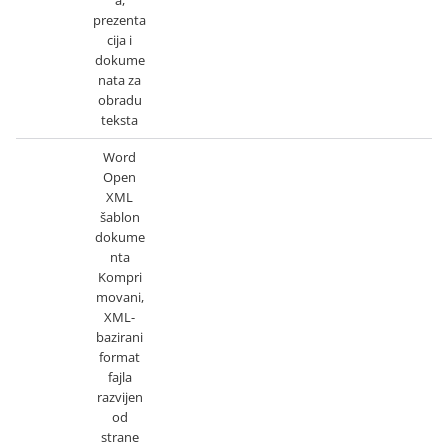
a,
prezenta
cija i
dokume
nata za
obradu
teksta
Word
Open
XML
šablon
dokume
nta
Kompri
movani,
XML-
bazirani
format
fajla
razvijen
od
strane