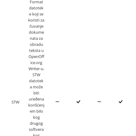
Format
datotek
e koji se
koristi za
čuvanje
dokume
nata za
obradu
teksta u
OpenOff
ice.org
Writer-u.
STW
datotek
a može
biti
uređena
STW
korišćenj
em bilo
kog
drugog
softvera
koji