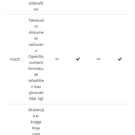
izdavašt
vo
Tekstual
ni
dokume
nt
sačuvan
u
OpenDo
FODT
cument
formatu,
ali
skladište
n kao
plosnati
XML fajl
Ekstenzij
a e-
knjige
koja
vam