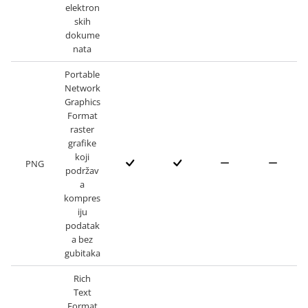
elektron
skih
dokume
nata
Portable
Network
Graphics
Format
raster
grafike
koji
PNG
podržav
a
kompres
iju
podatak
a bez
gubitaka
Rich
Text
Format