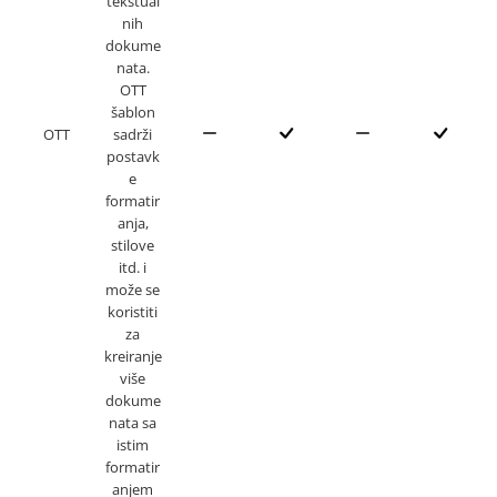
tekstual
nih
dokume
nata.
OTT
šablon
OTT
sadrži
postavk
e
formatir
anja,
stilove
itd. i
može se
koristiti
za
kreiranje
više
dokume
nata sa
istim
formatir
anjem