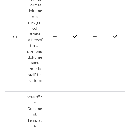
Format
dokume
nta
razvijen
od
strane
RTF
Microsof
t-a za
razmenu
dokume
nata
između
različitih
platform
i
StarOffic
e
Docume
nt
Templat
e