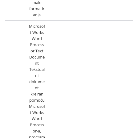
malo
formatir
anja
Microsof
t Works
Word
Process
or Text
Docume
nt
Tekstual
ni
dokume
nt
kreiran
pomoću
Microsof
t Works
Word
Process
or-a,
program