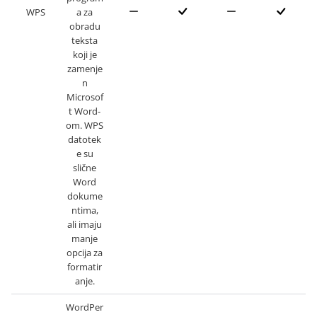
WPS
a za
obradu
teksta
koji je
zamenje
n
Microsof
t Word-
om. WPS
datotek
e su
slične
Word
dokume
ntima,
ali imaju
manje
opcija za
formatir
anje.
WordPer