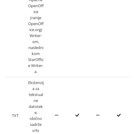
OpenOff
ice
(ranije
OpenOff
ice.org)
Writer-
om,
nasledni
kom
StarOffic
e Writer-
a.
Ekstenzij
a za
tekstual
ne
datotek
e,
TXT
obično
sadrže
vrlo