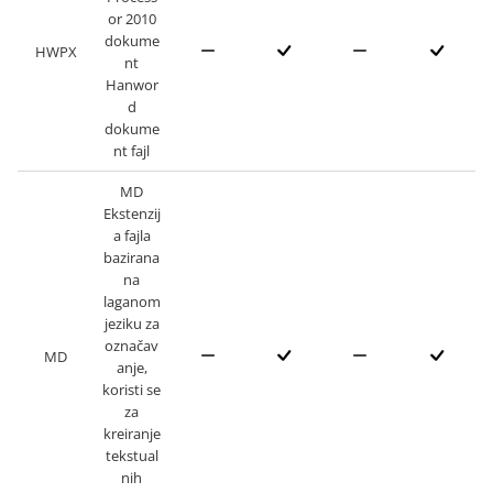
or 2010
dokume
HWPX
nt
Hanwor
d
dokume
nt fajl
MD
Ekstenzij
a fajla
bazirana
na
laganom
jeziku za
označav
MD
anje,
koristi se
za
kreiranje
tekstual
nih