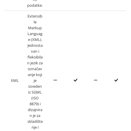
podatke.
Extensib
le
Markup
Languag
e (XML).
Jednosta
van i
fleksibila
n jezik za
označav
anje koji
XML
je
izveden
iz SGML
(ISO
8879) i
dizajnira
n je za
skladište
nje i