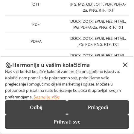
OTT
JPG, MD, ODT, OTT, PDF, PDF/A-
2a, PNG, RTF, TXT
DOCX, DOTX, EPUB, FB2, HTML,
PDF
JPG, PDF/A-2a, PNG, RTF, TXT
DOCX, DOTX, EPUB, FB2, HTML,
PDF/A
JPG, PDF, PNG, RTF, TXT
DOCX, DOTX, EPUB, FB2, HTML,
RTF
JPG, MD, ODT, OTT, PDF, PDF/A-
Harmonija u vašim kolačićima
2a, PNG, RTF, TXT
Naš sajt koristi kolačiće kako bi vam pružio prilagođeno iskustvo.
Kolačići nam pomažu da pokrenemo sajt, poboljšamo vaše
DOCX, DOTX, EPUB, FB2, HTML,
pregledanje i omogućimo ciljani marketing i oglase. Možete u
STW
JPG, MD, ODT, PDF, PDF/A-2a,
potpunosti pristati na naše korišćenje kolačića ili upravljati svojim
PNG, RTF, TXT
Saznajte više
preferencijama.
DOCX, DOTX, EPUB, FB2, HTML,
Odbij
Prilagodi
SXW
JPG, MD, ODT, PDF, PDF/A-2a,
PNG, RTF, TXT
Prihvati sve
DOCX, DOTX, EPUB, FB2, HTML,
TXT
JPG, MD, ODT, OTT, PDF, PDF/A-