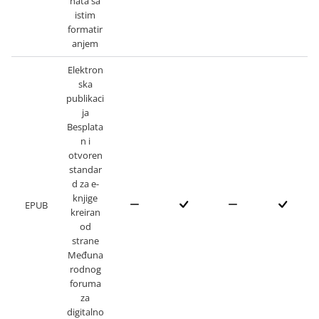
nata sa
istim
formatir
anjem
Elektron
ska
publikaci
ja
Besplata
n i
otvoren
standar
d za e-
knjige
EPUB
kreiran
od
strane
Međuna
rodnog
foruma
za
digitalno