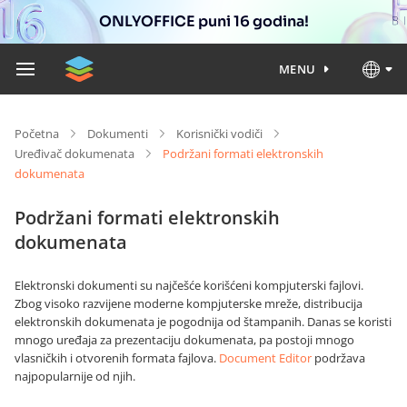
ONLYOFFICE puni 16 godina!
MENU
Početna
Dokumenti
Korisnički vodiči
Uređivač dokumenata
Podržani formati elektronskih
dokumenata
Podržani formati elektronskih
dokumenata
Elektronski dokumenti su najčešće korišćeni kompjuterski fajlovi.
Zbog visoko razvijene moderne kompjuterske mreže, distribucija
elektronskih dokumenata je pogodnija od štampanih. Danas se koristi
mnogo uređaja za prezentaciju dokumenata, pa postoji mnogo
vlasničkih i otvorenih formata fajlova.
Document Editor
podržava
najpopularnije od njih.