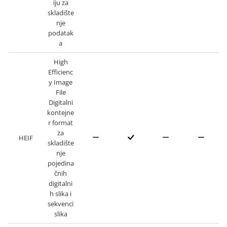
iju za
skladište
nje
podatak
a
High
Efficienc
y Image
File
Digitalni
kontejne
r format
za
HEIF
skladište
nje
pojedina
čnih
digitalni
h slika i
sekvenci
slika