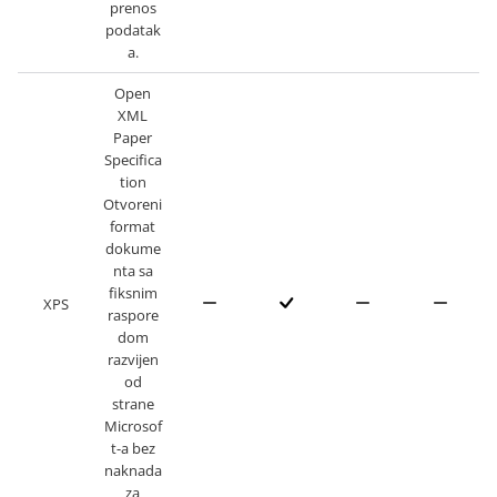
prenos
podatak
a.
Open
XML
Paper
Specifica
tion
Otvoreni
format
dokume
nta sa
fiksnim
XPS
raspore
dom
razvijen
od
strane
Microsof
t-a bez
naknada
za