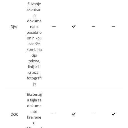
čuvanje
skeniran
ih
dokume
DjVu
nata,
posebno
onih koji
sadrže
kombina
ciju
teksta,
linijskih
crteža i
fotografi
ja
Ekstenzij
a fajla za
dokume
nte
DOC
kreirane
u