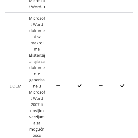
Microsof
t Word-u
Microsof
t Word
dokume
nt sa
makroi
ma
Ekstenzij
a fajla za
dokume
nte
generisa
DOCM
ne u
Microsof
t Word
2007 ili
novijim
verzijam
a sa
mogućn
ošću