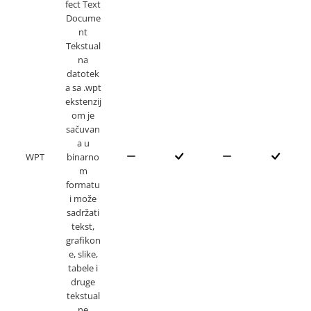
fect Text
Docume
nt
Tekstual
na
datotek
a sa .wpt
ekstenzij
om je
sačuvan
a u
WPT
binarno
m
formatu
i može
sadržati
tekst,
grafikon
e, slike,
tabele i
druge
tekstual
ne