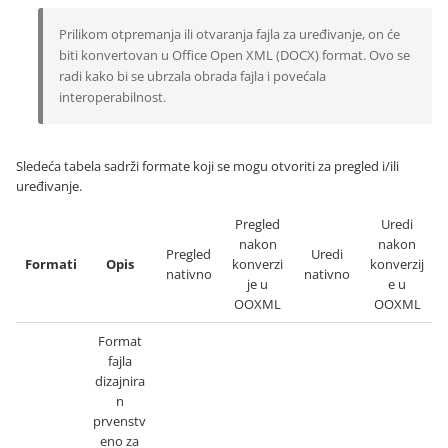
Prilikom otpremanja ili otvaranja fajla za uređivanje, on će
biti konvertovan u Office Open XML (DOCX) format. Ovo se
radi kako bi se ubrzala obrada fajla i povećala
interoperabilnost.
Sledeća tabela sadrži formate koji se mogu otvoriti za pregled i/ili
uređivanje.
Pregled
Uredi
nakon
nakon
Pregled
Uredi
Formati
Opis
konverzi
konverzij
nativno
nativno
je u
e u
OOXML
OOXML
Format
fajla
dizajnira
n
prvenstv
eno za