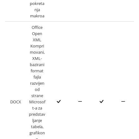
pokreta
nja
makroa
Office
Open
XML
Kompri
movani,
XML-
bazirani
format
fajla
razvijen
od
strane
DOCX
Microsof
t-a za
predstav
ljanje
tabela,
grafikon