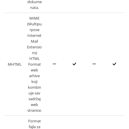
dokume
nata.
MIME
(Multipu
rpose
Internet
Mail
Extensio
ns)
HTML
MHTML
Format
web
arhive
koji
kombin
uje sav
sadržaj
web
stranice.
Format
fajla za