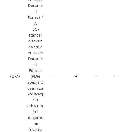
Docume
nt
Format /
A
ISO-
standar
dizovan
a verzija
Portable
Docume
nt
Format
PDF/A
(PDF)
specijaliz
ovana za
korišćenj
e u
arhiviran
ju i
dugoroč
nom
čuvanju