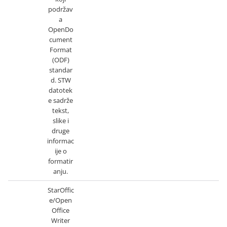
podržav
a
OpenDo
cument
Format
(ODF)
standar
d. STW
datotek
e sadrže
tekst,
slike i
druge
informac
ije o
formatir
anju.
StarOffic
e/Open
Office
Writer