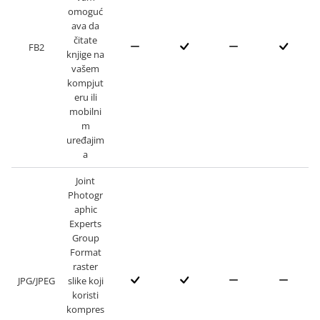
omoguć
ava da
čitate
FB2
knjige na
vašem
kompjut
eru ili
mobilni
m
uređajim
a
Joint
Photogr
aphic
Experts
Group
Format
raster
JPG/JPEG
slike koji
koristi
kompres