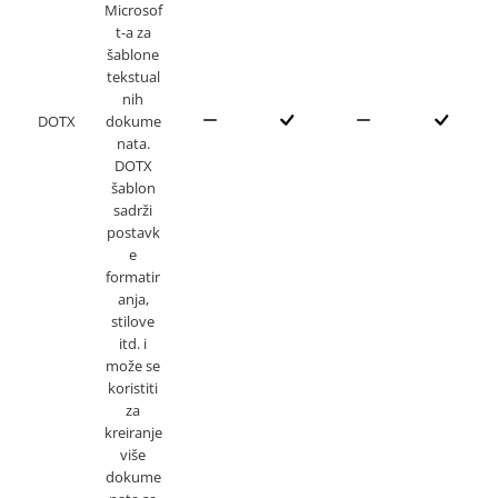
Microsof
t-a za
šablone
tekstual
nih
DOTX
dokume
nata.
DOTX
šablon
sadrži
postavk
e
formatir
anja,
stilove
itd. i
može se
koristiti
za
kreiranje
više
dokume