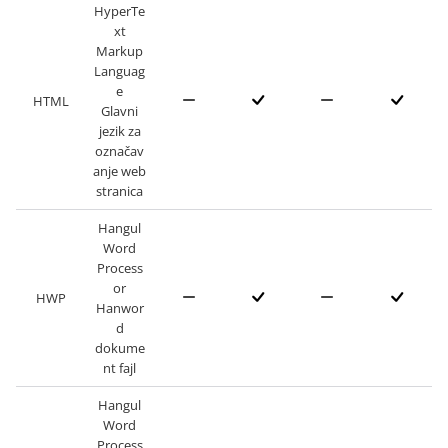
HyperTe
xt
Markup
Languag
e
HTML
Glavni
jezik za
označav
anje web
stranica
Hangul
Word
Process
or
HWP
Hanwor
d
dokume
nt fajl
Hangul
Word
Process