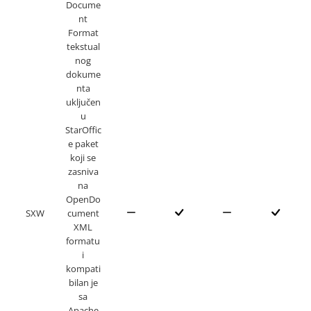
Docume
nt
Format
tekstual
nog
dokume
nta
uključen
u
StarOffic
e paket
koji se
zasniva
na
OpenDo
SXW
cument
XML
formatu
i
kompati
bilan je
sa
Apache