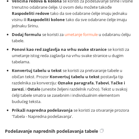
Veličina redova & kolona
se koristi za podešavanje širine i visine
trenutno odabrane ćelije. U ovom delu možete takođe
Raspodeliti redove
tako da sve odabrane ćelije imaju jednaku
visinu ili
Raspodeliti kolone
tako da sve odabrane ćelije imaju
jednaku širinu.
Dodaj formulu
se koristi za
umetanje formule
u odabranu ćeliju
tabele.
Ponovi kao red zaglavlja na vrhu svake stranice
se koristi za
umetanje istog reda zaglavlja na vrhu svake stranice u dugim
tabelama.
Konvertuj tabelu u tekst
se koristi za pretvaranje tabele u
običan tekst. Prozor
Konvertuj tabelu u tekst
postavlja tip
razdelnika za konverziju:
Oznake paragrafa
,
Tabovi
,
Tačke i
zarezi
, i
Ostalo
(unesite željeni razdelnik ručno). Tekst u svakoj
ćeliji tabele smatra se zasebnim i individualnim elementom
budućeg teksta.
Prikaži napredna podešavanja
se koristi za otvaranje prozora
'Tabela - Napredna podešavanja'.
Podešavanje naprednih podešavanja tabele