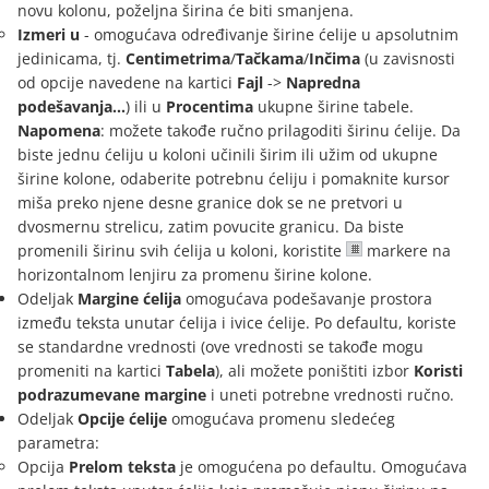
novu kolonu, poželjna širina će biti smanjena.
Izmeri u
- omogućava određivanje širine ćelije u apsolutnim
jedinicama, tj.
Centimetrima
/
Tačkama
/
Inčima
(u zavisnosti
od opcije navedene na kartici
Fajl
->
Napredna
podešavanja...
) ili u
Procentima
ukupne širine tabele.
Napomena
: možete takođe ručno prilagoditi širinu ćelije. Da
biste jednu ćeliju u koloni učinili širim ili užim od ukupne
širine kolone, odaberite potrebnu ćeliju i pomaknite kursor
miša preko njene desne granice dok se ne pretvori u
dvosmernu strelicu, zatim povucite granicu. Da biste
promenili širinu svih ćelija u koloni, koristite
markere na
horizontalnom lenjiru za promenu širine kolone.
Odeljak
Margine ćelija
omogućava podešavanje prostora
između teksta unutar ćelija i ivice ćelije. Po defaultu, koriste
se standardne vrednosti (ove vrednosti se takođe mogu
promeniti na kartici
Tabela
), ali možete poništiti izbor
Koristi
podrazumevane margine
i uneti potrebne vrednosti ručno.
Odeljak
Opcije ćelije
omogućava promenu sledećeg
parametra:
Opcija
Prelom teksta
je omogućena po defaultu. Omogućava