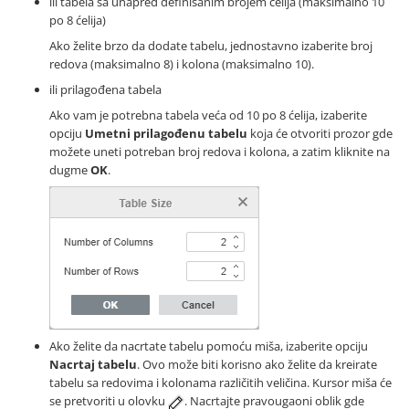
ili tabela sa unapred definisanim brojem ćelija (maksimalno 10
po 8 ćelija)
Ako želite brzo da dodate tabelu, jednostavno izaberite broj
redova (maksimalno 8) i kolona (maksimalno 10).
ili prilagođena tabela
Ako vam je potrebna tabela veća od 10 po 8 ćelija, izaberite
opciju
Umetni prilagođenu tabelu
koja će otvoriti prozor gde
možete uneti potreban broj redova i kolona, a zatim kliknite na
dugme
OK
.
Ako želite da nacrtate tabelu pomoću miša, izaberite opciju
Nacrtaj tabelu
. Ovo može biti korisno ako želite da kreirate
tabelu sa redovima i kolonama različitih veličina. Kursor miša će
se pretvoriti u olovku
. Nacrtajte pravougaoni oblik gde