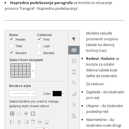
Napredna podešavanja paragrafa
se koriste za otvaranje
prozora 'Paragraf - Napredna podešavanja'.
Možete takođe
promeniti svojstva
tabele na desnoj
bočnoj traci:
Redovi
i
Kolone
se
koriste za odabir
delova tabele koje
želite da istaknete.
Za redove:
Zaglavlje
- da istaknete
prvi red
Ukupno
- da istaknete
poslednji red
Naizmenično
- da
istaknete svaki drugi