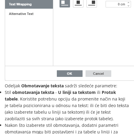
Odeljak
Obmotavanje teksta
sadrži sledeće parametre:
Stil
obmotavanja teksta
-
U liniji sa tekstom
ili
Protok
tabele
. Koristite potrebnu opciju da promenite način na koji
je tabela pozicionirana u odnosu na tekst: ili će biti deo teksta
(ako izaberete tabelu u liniji sa tekstom) ili će je tekst
zaobilaziti sa svih strana (ako izaberete protok tabele).
Nakon što izaberete stil obmotavanja, dodatni parametri
obmotavanja mogu biti postavljeni i za tabele u liniji i za