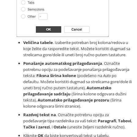
Veličina tabele
. Izaberite potreban broj kolona/redova u
koje želite da rasporedite tekst. Možete koristiti dugmad sa
strelicama gore/dole ili uneti broj ručno putem tastature.
Ponašanje automatskog prilagođavanja
. Označite
potrebnu opciju za podešavanje ponašanja prilagođavanja
teksta:
Fiksna širina kolone
(podešeno na
Auto
po
defaultu. Možete koristiti dugmad sa strelicama gore/dole ili
uneti broj ručno putem tastature),
Automatsko
prilagođavanje sadržaju
(širina kolone odgovara dužini
teksta),
Automatsko prilagođavanje prozoru
(širina
kolone odgovara širini stranice).
Razdvoj tekst na
. Označite potrebnu opciju za
podešavanje tipa razdelnika za vaš tekst:
Paragrafi
,
Tabovi
,
Tačke i zarezi
, i
Ostalo
(unesite željeni razdelnik ručno).
Kliknite
OK
da biste konvertovali tekst u tabelu.