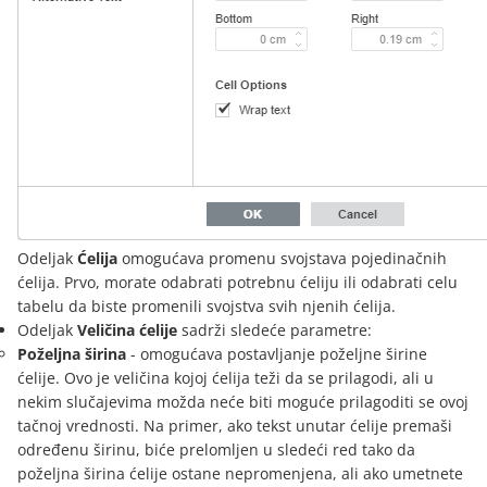
Odeljak
Ćelija
omogućava promenu svojstava pojedinačnih
ćelija. Prvo, morate odabrati potrebnu ćeliju ili odabrati celu
tabelu da biste promenili svojstva svih njenih ćelija.
Odeljak
Veličina ćelije
sadrži sledeće parametre:
Poželjna širina
- omogućava postavljanje poželjne širine
ćelije. Ovo je veličina kojoj ćelija teži da se prilagodi, ali u
nekim slučajevima možda neće biti moguće prilagoditi se ovoj
tačnoj vrednosti. Na primer, ako tekst unutar ćelije premaši
određenu širinu, biće prelomljen u sledeći red tako da
poželjna širina ćelije ostane nepromenjena, ali ako umetnete