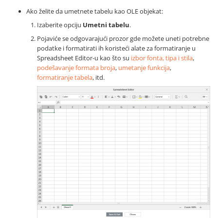
Ako želite da umetnete tabelu kao OLE objekat:
Izaberite opciju
Umetni tabelu
.
Pojaviće se odgovarajući prozor gde možete uneti potrebne
podatke i formatirati ih koristeći alate za formatiranje u
Spreadsheet Editor-u kao što su
izbor fonta, tipa i stila
,
podešavanje formata broja
,
umetanje funkcija
,
formatiranje tabela
, itd.