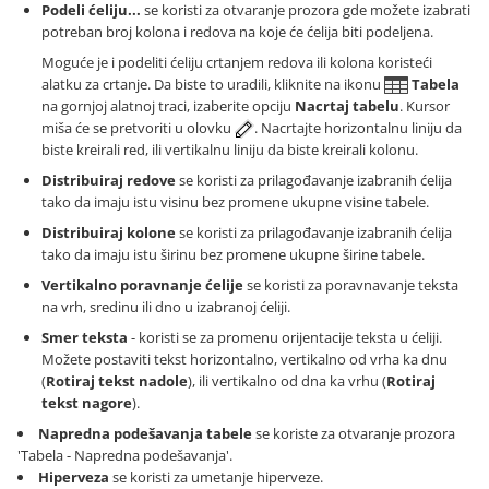
Podeli ćeliju...
se koristi za otvaranje prozora gde možete izabrati
potreban broj kolona i redova na koje će ćelija biti podeljena.
Moguće je i podeliti ćeliju crtanjem redova ili kolona koristeći
alatku za crtanje. Da biste to uradili, kliknite na ikonu
Tabela
na gornjoj alatnoj traci, izaberite opciju
Nacrtaj tabelu
. Kursor
miša će se pretvoriti u olovku
. Nacrtajte horizontalnu liniju da
biste kreirali red, ili vertikalnu liniju da biste kreirali kolonu.
Distribuiraj redove
se koristi za prilagođavanje izabranih ćelija
tako da imaju istu visinu bez promene ukupne visine tabele.
Distribuiraj kolone
se koristi za prilagođavanje izabranih ćelija
tako da imaju istu širinu bez promene ukupne širine tabele.
Vertikalno poravnanje ćelije
se koristi za poravnavanje teksta
na vrh, sredinu ili dno u izabranoj ćeliji.
Smer teksta
- koristi se za promenu orijentacije teksta u ćeliji.
Možete postaviti tekst horizontalno, vertikalno od vrha ka dnu
(
Rotiraj tekst nadole
), ili vertikalno od dna ka vrhu (
Rotiraj
tekst nagore
).
Napredna podešavanja tabele
se koriste za otvaranje prozora
'Tabela - Napredna podešavanja'.
Hiperveza
se koristi za umetanje hiperveze.