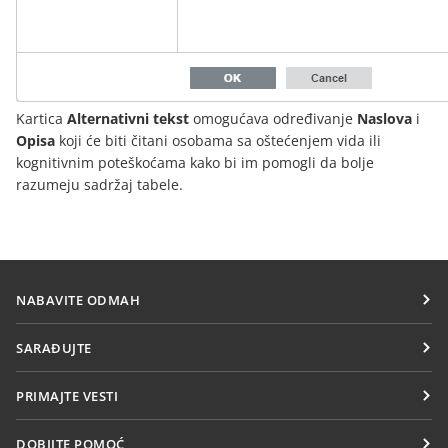
Kartica
Alternativni tekst
omogućava određivanje
Naslova
i
Opisa
koji će biti čitani osobama sa oštećenjem vida ili
kognitivnim poteškoćama kako bi im pomogli da bolje
razumeju sadržaj tabele.
NABAVITE ODMAH
Docs
SARAĐUJTE
DocSpace
Za doprinosioce
PRIMAJTE VESTI
Workspace
Za prevodioce
Blog
Konektori
DOBIJTE POMOĆ
Za influensere