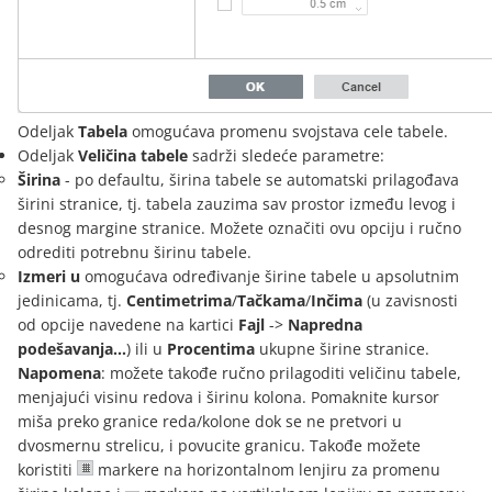
Odeljak
Tabela
omogućava promenu svojstava cele tabele.
Odeljak
Veličina tabele
sadrži sledeće parametre:
Širina
- po defaultu, širina tabele se automatski prilagođava
širini stranice, tj. tabela zauzima sav prostor između levog i
desnog margine stranice. Možete označiti ovu opciju i ručno
odrediti potrebnu širinu tabele.
Izmeri u
omogućava određivanje širine tabele u apsolutnim
jedinicama, tj.
Centimetrima
/
Tačkama
/
Inčima
(u zavisnosti
od opcije navedene na kartici
Fajl
->
Napredna
podešavanja...
) ili u
Procentima
ukupne širine stranice.
Napomena
: možete takođe ručno prilagoditi veličinu tabele,
menjajući visinu redova i širinu kolona. Pomaknite kursor
miša preko granice reda/kolone dok se ne pretvori u
dvosmernu strelicu, i povucite granicu. Takođe možete
koristiti
markere na horizontalnom lenjiru za promenu