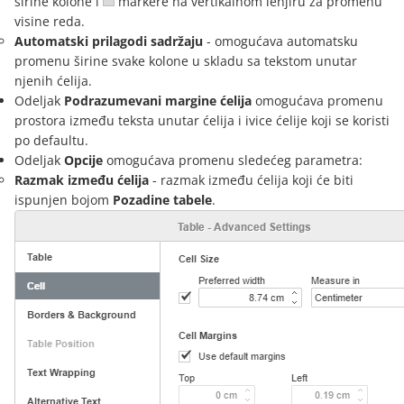
širine kolone i
markere na vertikalnom lenjiru za promenu
visine reda.
Automatski prilagodi sadržaju
- omogućava automatsku
promenu širine svake kolone u skladu sa tekstom unutar
njenih ćelija.
Odeljak
Podrazumevani margine ćelija
omogućava promenu
prostora između teksta unutar ćelija i ivice ćelije koji se koristi
po defaultu.
Odeljak
Opcije
omogućava promenu sledećeg parametra:
Razmak između ćelija
- razmak između ćelija koji će biti
ispunjen bojom
Pozadine tabele
.