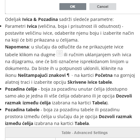
Odeljak
Ivica & Pozadina
sadrži sledeće parametre:
Parametri
Ivica
(veličina, boja i prisutnost ili odsutnost) -
postavite veličinu ivice, odaberite njenu boju i izaberite način
na koji će biti prikazana u ćelijama.
Napomena
: u slučaju da odlučite da ne prikazujete ivice
tabele klikom na dugme
ili ručnim uklanjanjem svih ivica
na dijagramu, one će biti označene isprekidanom linijom u
dokumentu. Da biste ih u potpunosti uklonili, kliknite na
ikonu
Neštampajući znakovi
na kartici
Početna
na gornjoj
alatnoj traci i izaberite opciju
Skrivene ivice tabele
.
Pozadina ćelije
- boja za pozadinu unutar ćelija (dostupno
samo ako je jedna ili više ćelija odabrano ili je opcija
Dozvoli
razmak između ćelija
izabrana na kartici
Tabela
).
Pozadina tabele
- boja za pozadinu tabele ili pozadinu
prostora između ćelija u slučaju da je opcija
Dozvoli razmak
između ćelija
izabrana na kartici
Tabela
.