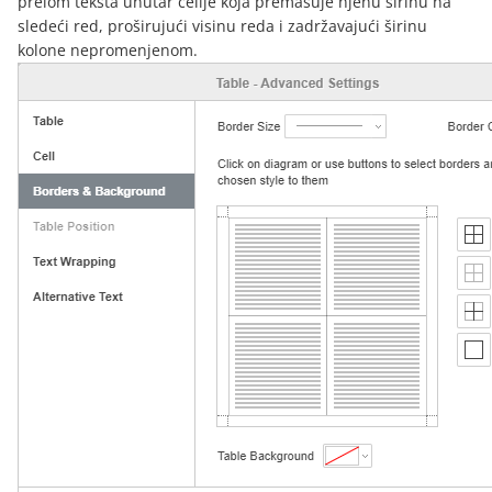
prelom teksta unutar ćelije koja premašuje njenu širinu na
sledeći red, proširujući visinu reda i zadržavajući širinu
kolone nepromenjenom.