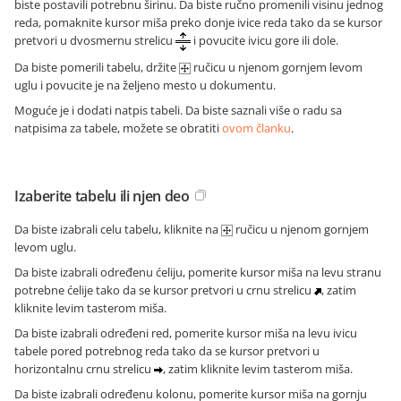
biste postavili potrebnu širinu. Da biste ručno promenili visinu jednog
reda, pomaknite kursor miša preko donje ivice reda tako da se kursor
pretvori u dvosmernu strelicu
i povucite ivicu gore ili dole.
Da biste pomerili tabelu, držite
ručicu u njenom gornjem levom
uglu i povucite je na željeno mesto u dokumentu.
Moguće je i dodati natpis tabeli. Da biste saznali više o radu sa
natpisima za tabele, možete se obratiti
ovom članku
.
Izaberite tabelu ili njen deo
Da biste izabrali celu tabelu, kliknite na
ručicu u njenom gornjem
levom uglu.
Da biste izabrali određenu ćeliju, pomerite kursor miša na levu stranu
potrebne ćelije tako da se kursor pretvori u crnu strelicu
, zatim
kliknite levim tasterom miša.
Da biste izabrali određeni red, pomerite kursor miša na levu ivicu
tabele pored potrebnog reda tako da se kursor pretvori u
horizontalnu crnu strelicu
, zatim kliknite levim tasterom miša.
Da biste izabrali određenu kolonu, pomerite kursor miša na gornju