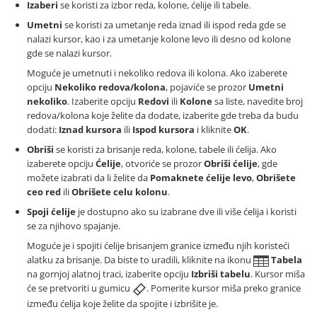
Izaberi
se koristi za izbor reda, kolone, ćelije ili tabele.
Umetni
se koristi za umetanje reda iznad ili ispod reda gde se
nalazi kursor, kao i za umetanje kolone levo ili desno od kolone
gde se nalazi kursor.
Moguće je umetnuti i nekoliko redova ili kolona. Ako izaberete
opciju
Nekoliko redova/kolona
, pojaviće se prozor
Umetni
nekoliko
. Izaberite opciju
Redovi
ili
Kolone
sa liste, navedite broj
redova/kolona koje želite da dodate, izaberite gde treba da budu
dodati:
Iznad kursora
ili
Ispod kursora
i kliknite
OK
.
Obriši
se koristi za brisanje reda, kolone, tabele ili ćelija. Ako
izaberete opciju
Ćelije
, otvoriće se prozor
Obriši ćelije
, gde
možete izabrati da li želite da
Pomaknete ćelije levo
,
Obrišete
ceo red
ili
Obrišete celu kolonu
.
Spoji ćelije
je dostupno ako su izabrane dve ili više ćelija i koristi
se za njihovo spajanje.
Moguće je i spojiti ćelije brisanjem granice između njih koristeći
alatku za brisanje. Da biste to uradili, kliknite na ikonu
Tabela
na gornjoj alatnoj traci, izaberite opciju
Izbriši tabelu
. Kursor miša
će se pretvoriti u gumicu
. Pomerite kursor miša preko granice
između ćelija koje želite da spojite i izbrišite je.