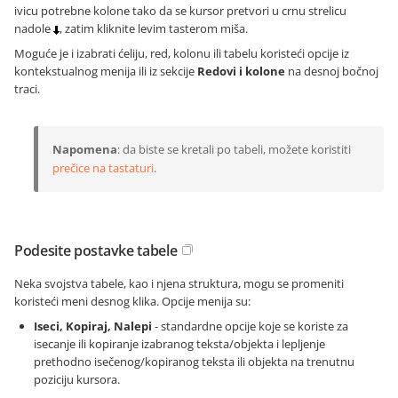
ivicu potrebne kolone tako da se kursor pretvori u crnu strelicu
nadole
, zatim kliknite levim tasterom miša.
Moguće je i izabrati ćeliju, red, kolonu ili tabelu koristeći opcije iz
kontekstualnog menija ili iz sekcije
Redovi i kolone
na desnoj bočnoj
traci.
Napomena
: da biste se kretali po tabeli, možete koristiti
prečice na tastaturi
.
Podesite postavke tabele
Neka svojstva tabele, kao i njena struktura, mogu se promeniti
koristeći meni desnog klika. Opcije menija su:
Iseci, Kopiraj, Nalepi
- standardne opcije koje se koriste za
isecanje ili kopiranje izabranog teksta/objekta i lepljenje
prethodno isečenog/kopiranog teksta ili objekta na trenutnu
poziciju kursora.