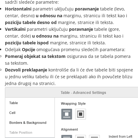
sadrži sledeće parametre:
Horizontalni
parametri uključuju
poravnanje
tabele (levo,
centar, desno)
u odnosu na
marginu, stranicu ili tekst kao i
poziciju tabele desno od
margine, stranice ili teksta.
Vertikalni
parametri uključuju
poravnanje
tabele (gore,
centar, dole)
u odnosu na
marginu, stranicu ili tekst kao i
poziciju tabele ispod
margine, stranice ili teksta.
Odeljak
Opcije
omogućava promenu sledećih parametara:
Pomeraj objekat sa tekstom
osigurava da se tabela pomera
sa tekstom.
Dozvoli preklapanje
kontroliše da li će dve tabele biti spojene
u jednu veliku tabelu ili će se preklapati ako ih povučete blizu
jedna drugoj na stranici.