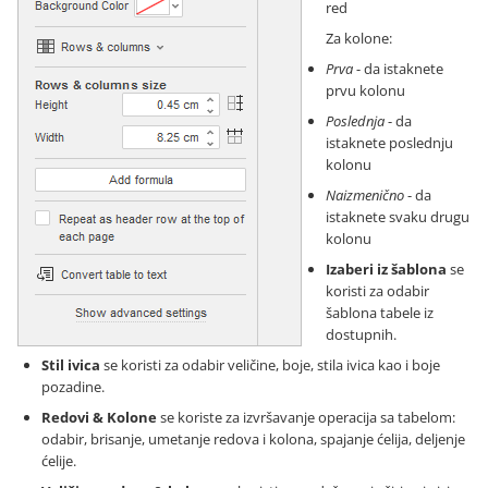
red
Za kolone:
Prva
- da istaknete
prvu kolonu
Poslednja
- da
istaknete poslednju
kolonu
Naizmenično
- da
istaknete svaku drugu
kolonu
Izaberi iz šablona
se
koristi za odabir
šablona tabele iz
dostupnih.
Stil ivica
se koristi za odabir veličine, boje, stila ivica kao i boje
pozadine.
Redovi & Kolone
se koriste za izvršavanje operacija sa tabelom:
odabir, brisanje, umetanje redova i kolona, spajanje ćelija, deljenje
ćelije.