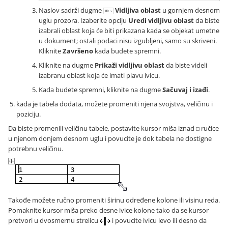
Naslov sadrži dugme
Vidljiva oblast
u gornjem desnom
uglu prozora. Izaberite opciju
Uredi vidljivu oblast
da biste
izabrali oblast koja će biti prikazana kada se objekat umetne
u dokument; ostali podaci nisu izgubljeni, samo su skriveni.
Kliknite
Završeno
kada budete spremni.
Kliknite na dugme
Prikaži vidljivu oblast
da biste videli
izabranu oblast koja će imati plavu ivicu.
Kada budete spremni, kliknite na dugme
Sačuvaj i izađi
.
kada je tabela dodata, možete promeniti njena svojstva, veličinu i
poziciju.
Da biste promenili veličinu tabele, postavite kursor miša iznad
ručice
u njenom donjem desnom uglu i povucite je dok tabela ne dostigne
potrebnu veličinu.
Takođe možete ručno promeniti širinu određene kolone ili visinu reda.
Pomaknite kursor miša preko desne ivice kolone tako da se kursor
pretvori u dvosmernu strelicu
i povucite ivicu levo ili desno da