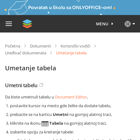
Povratak u školu sa ONLYOFFICE-om!
MENU
Početna
Dokumenti
Korisnički vodiči
Uređivač dokumenata
Umetanje tabela
Umetanje tabela
Umetni tabelu
Da biste umetnuli tabelu u
Document Editor
,
postavite kursor na mesto gde želite da dodate tabelu,
prebacite se na karticu
Umetni
na gornjoj alatnoj traci,
kliknite na ikonu
Tabela
na gornjoj alatnoj traci,
izaberite opciju za kreiranje tabele: