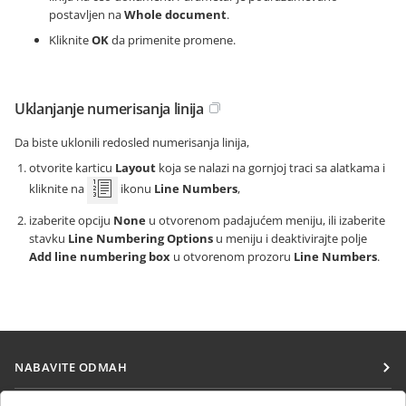
postavljen na
Whole document
.
Kliknite
OK
da primenite promene.
Uklanjanje numerisanja linija
Da biste uklonili redosled numerisanja linija,
otvorite karticu
Layout
koja se nalazi na gornjoj traci sa alatkama i
kliknite na
ikonu
Line Numbers
,
izaberite opciju
None
u otvorenom padajućem meniju, ili izaberite
stavku
Line Numbering Options
u meniju i deaktivirajte polje
Add line numbering box
u otvorenom prozoru
Line Numbers
.
NABAVITE ODMAH
Docs