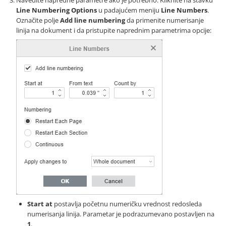
Navedite napredne parametre ako je potrebno. Kliknite na stavku
Line Numbering Options
u padajućem meniju
Line Numbers
.
Označite polje
Add line numbering
da primenite numerisanje
linija na dokument i da pristupite naprednim parametrima opcije:
Start at
postavlja početnu numeričku vrednost redosleda
numerisanja linija. Parametar je podrazumevano postavljen na
1
.