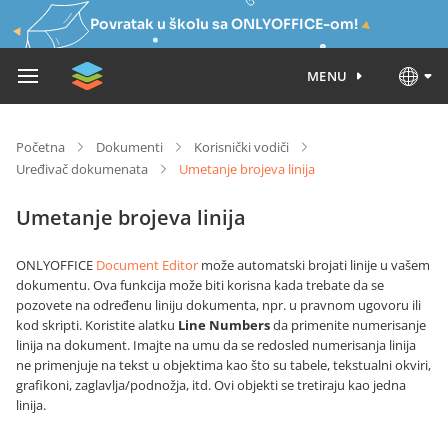
Povratak u školu sa ONLYOFFICE-om!
MENU
Početna
Dokumenti
Korisnički vodiči
Uređivač dokumenata
Umetanje brojeva linija
Umetanje brojeva linija
ONLYOFFICE
Document Editor
može automatski brojati linije u vašem
dokumentu. Ova funkcija može biti korisna kada trebate da se
pozovete na određenu liniju dokumenta, npr. u pravnom ugovoru ili
kod skripti. Koristite alatku
Line Numbers
da primenite numerisanje
linija na dokument. Imajte na umu da se redosled numerisanja linija
ne primenjuje na tekst u objektima kao što su tabele, tekstualni okviri,
grafikoni, zaglavlja/podnožja, itd. Ovi objekti se tretiraju kao jedna
linija.