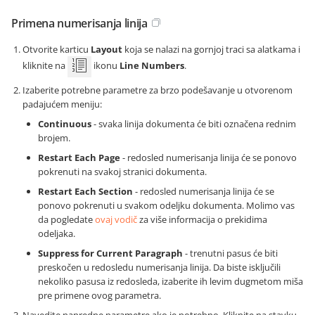
Primena numerisanja linija
Otvorite karticu
Layout
koja se nalazi na gornjoj traci sa alatkama i
kliknite na
ikonu
Line Numbers
.
Izaberite potrebne parametre za brzo podešavanje u otvorenom
padajućem meniju:
Continuous
- svaka linija dokumenta će biti označena rednim
brojem.
Restart Each Page
- redosled numerisanja linija će se ponovo
pokrenuti na svakoj stranici dokumenta.
Restart Each Section
- redosled numerisanja linija će se
ponovo pokrenuti u svakom odeljku dokumenta. Molimo vas
da pogledate
ovaj vodič
za više informacija o prekidima
odeljaka.
Suppress for Current Paragraph
- trenutni pasus će biti
preskočen u redosledu numerisanja linija. Da biste isključili
nekoliko pasusa iz redosleda, izaberite ih levim dugmetom miša
pre primene ovog parametra.