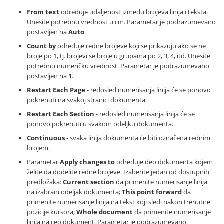
From text
određuje udaljenost između brojeva linija i teksta.
Unesite potrebnu vrednost u cm. Parametar je podrazumevano
postavljen na
Auto
.
Count by
određuje redne brojeve koji se prikazuju ako se ne
broje po 1, tj. brojevi se broje u grupama po 2, 3, 4, itd. Unesite
potrebnu numeričku vrednost. Parametar je podrazumevano
postavljen na
1
.
Restart Each Page
- redosled numerisanja linija će se ponovo
pokrenuti na svakoj stranici dokumenta.
Restart Each Section
- redosled numerisanja linija će se
ponovo pokrenuti u svakom odeljku dokumenta.
Continuous
- svaka linija dokumenta će biti označena rednim
brojem.
Parametar
Apply changes to
određuje deo dokumenta kojem
želite da dodelite redne brojeve. Izaberite jedan od dostupnih
predložaka:
Current section
da primenite numerisanje linija
na izabrani odeljak dokumenta;
This point forward
da
primenite numerisanje linija na tekst koji sledi nakon trenutne
pozicije kursora;
Whole document
da primenite numerisanje
linija na ceo dokument. Parametar je podrazumevano