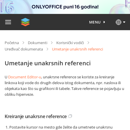
ONLYOFFICE puni 16 godina!
MENU
Početna
Dokumenti
Korisnički vodiči
Uređivač dokumenata
Umetanje unakrsnih referenci
Umetanje unakrsnih referenci
U
Document Editor-u
, unakrsne reference se koriste za kreiranje
linkova koji vode do drugih delova istog dokumenta, npr. naslova ili
objekata kao što su grafikoni ili tabele. Takve reference se pojavljuju u
obliku hiperveze.
Kreiranje unakrsne reference
Postavite kursor na mesto gde želite da umetnete unakrsnu