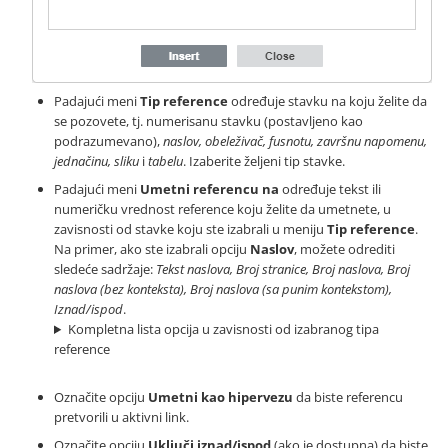
Padajući meni
Tip reference
određuje stavku na koju želite da
se pozovete, tj. numerisanu stavku (postavljeno kao
podrazumevano),
naslov, obeleživač, fusnotu, završnu napomenu,
jednačinu, sliku
i
tabelu
. Izaberite željeni tip stavke.
Padajući meni
Umetni referencu na
određuje tekst ili
numeričku vrednost reference koju želite da umetnete, u
zavisnosti od stavke koju ste izabrali u meniju
Tip reference
.
Na primer, ako ste izabrali opciju
Naslov
, možete odrediti
sledeće sadržaje:
Tekst naslova, Broj stranice, Broj naslova, Broj
naslova (bez konteksta), Broj naslova (sa punim kontekstom),
Iznad/ispod
.
Kompletna lista opcija u zavisnosti od izabranog tipa
reference
Označite opciju
Umetni kao hipervezu
da biste referencu
pretvorili u aktivni link.
Označite opciju
Uključi iznad/ispod
(ako je dostupna) da biste