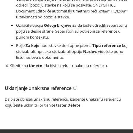
odredili poziciju stavke na koju se pozivate. ONLYOFFICE
Document Editor će automatski umetnuti reči „
iznad
” ili „
ispod
”
u zavisnosti od pozicije stavke.
Označite opciju
Odvoji brojeve sa
da biste odredili separator u
polju sa desne strane. Separatori su potrebni za reference u
punom kontekstu.
Polje
Za koje
nudi stavke dostupne prema
Tipu reference
koji
ste izabrali, npr. ako ste izabrali opciju
Naslov
, videćete punu
listu naslova u dokumentu.
Kliknite na
Umetni
da biste kreirali unakrsnu referencu.
Uklanjanje unakrsne reference
Da biste obrisali unakrsnu referencu, izaberite unakrsnu referencu
koju želite ukloniti i pritisnite taster
Delete
.