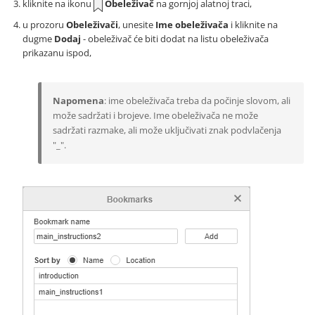
kliknite na ikonu
Obeleživač
na gornjoj alatnoj traci,
u prozoru
Obeleživači
, unesite
Ime obeleživača
i kliknite na
dugme
Dodaj
- obeleživač će biti dodat na listu obeleživača
prikazanu ispod,
Napomena
: ime obeleživača treba da počinje slovom, ali
može sadržati i brojeve. Ime obeleživača ne može
sadržati razmake, ali može uključivati znak podvlačenja
"_".