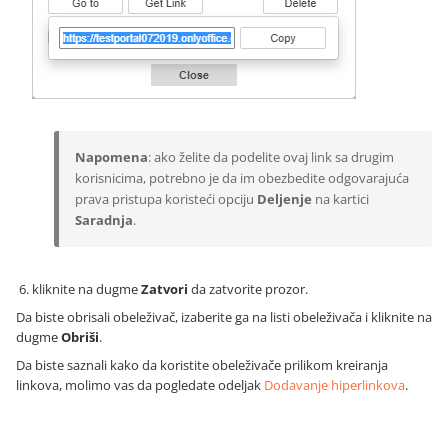
Napomena
: ako želite da podelite ovaj link sa drugim
korisnicima, potrebno je da im obezbedite odgovarajuća
prava pristupa koristeći opciju
Deljenje
na kartici
Saradnja
.
kliknite na dugme
Zatvori
da zatvorite prozor.
Da biste obrisali obeleživač, izaberite ga na listi obeleživača i kliknite na
dugme
Obriši
.
Da biste saznali kako da koristite obeleživače prilikom kreiranja
linkova, molimo vas da pogledate odeljak
Dodavanje hiperlinkova
.