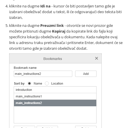
kliknite na dugme
Idi na
- kursor će biti postavljen tamo gde je
izabrani obeleživač dodat u tekst, ili će odgovarajući deo teksta biti
izabran,
kliknite na dugme
Preuzmi link
- otvoriće se novi prozor gde
možete pritisnuti dugme
Kopiraj
da kopirate link do fajla koji
specificira lokaciju obeleživača u dokumentu. Kada nalepite ovaj
link u adresnu traku pretraživača i pritisnete Enter, dokument će se
otvoriti tamo gde je izabrani obeleživač dodat.