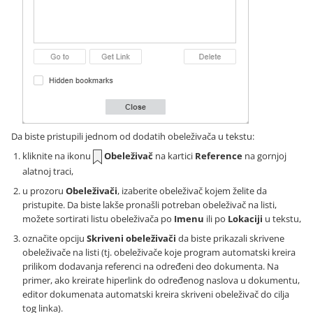
Da biste pristupili jednom od dodatih obeleživača u tekstu:
kliknite na ikonu
Obeleživač
na kartici
Reference
na gornjoj
alatnoj traci,
u prozoru
Obeleživači
, izaberite obeleživač kojem želite da
pristupite. Da biste lakše pronašli potreban obeleživač na listi,
možete sortirati listu obeleživača po
Imenu
ili po
Lokaciji
u tekstu,
označite opciju
Skriveni obeleživači
da biste prikazali skrivene
obeleživače na listi (tj. obeleživače koje program automatski kreira
prilikom dodavanja referenci na određeni deo dokumenta. Na
primer, ako kreirate hiperlink do određenog naslova u dokumentu,
editor dokumenata automatski kreira skriveni obeleživač do cilja
tog linka).