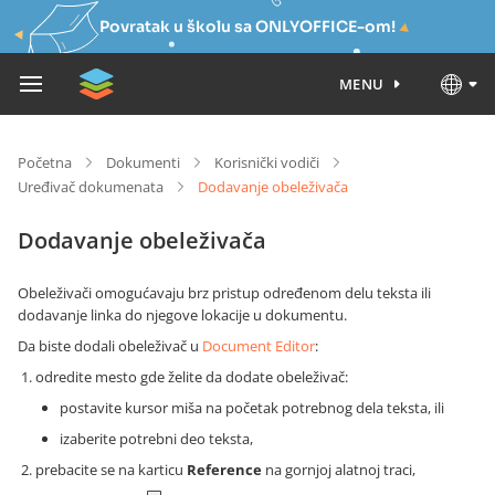
Povratak u školu sa ONLYOFFICE-om!
MENU
Početna
Dokumenti
Korisnički vodiči
Uređivač dokumenata
Dodavanje obeleživača
Dodavanje obeleživača
Obeleživači omogućavaju brz pristup određenom delu teksta ili
dodavanje linka do njegove lokacije u dokumentu.
Da biste dodali obeleživač u
Document Editor
:
odredite mesto gde želite da dodate obeleživač:
postavite kursor miša na početak potrebnog dela teksta, ili
izaberite potrebni deo teksta,
prebacite se na karticu
Reference
na gornjoj alatnoj traci,