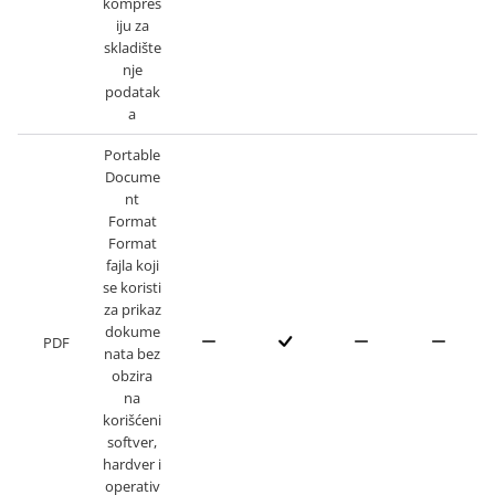
kompres
iju za
skladište
nje
podatak
a
Portable
Docume
nt
Format
Format
fajla koji
se koristi
za prikaz
dokume
PDF
nata bez
obzira
na
korišćeni
softver,
hardver i
operativ