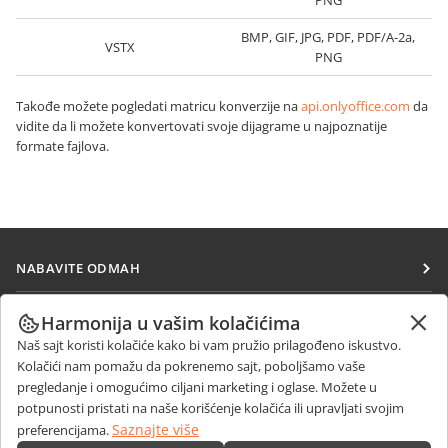
PNG
BMP, GIF, JPG, PDF, PDF/A-2a,
VSTX
PNG
Takođe možete pogledati matricu konverzije na
api.onlyoffice.com
da
vidite da li možete konvertovati svoje dijagrame u najpoznatije
formate fajlova.
NABAVITE ODMAH
Docs
SARAĐUJTE
Harmonija u vašim kolačićima
DocSpace
Naš sajt koristi kolačiće kako bi vam pružio prilagođeno iskustvo.
Za doprinosioce
PRIMAJTE VESTI
Kolačići nam pomažu da pokrenemo sajt, poboljšamo vaše
Workspace
Za prevodioce
pregledanje i omogućimo ciljani marketing i oglase. Možete u
Blog
Konektori
potpunosti pristati na naše korišćenje kolačića ili upravljati svojim
DOBIJTE POMOĆ
Za influensere
Saznajte više
preferencijama.
Desktop aplikacije
Forum