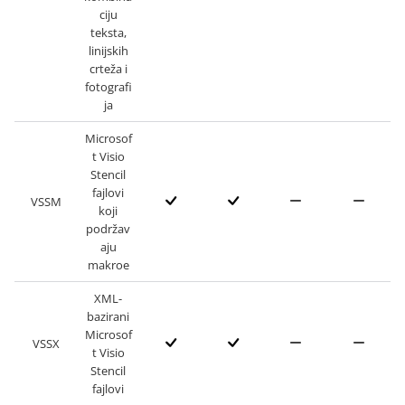
ciju
teksta,
linijskih
crteža i
fotografi
ja
Microsof
t Visio
Stencil
fajlovi
VSSM
koji
podržav
aju
makroe
XML-
bazirani
Microsof
VSSX
t Visio
Stencil
fajlovi