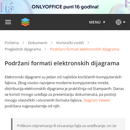
ONLYOFFICE puni 16 godina!
MENU
Početna
Dokumenti
Korisnički vodiči
Preglednik dijagrama
Podržani formati elektronskih dijagrama
Podržani formati elektronskih dijagrama
Elektronski dijagrami su jedan od najčešće korišćenih kompjuterskih
fajlova. Zbog visoko razvijene moderne kompjuterske mreže,
distribucija elektronskih dijagrama je praktičnija od štampanih. Danas
se koristi mnogo uređaja za prezentaciju dokumenata, pa postoji
mnogo vlasničkih i otvorenih formata fajlova.
Diagram Viewer
podržava najpopularnije od njih.
Prilikom otpremanja ili otvaranja fajla za uređivanje, on će