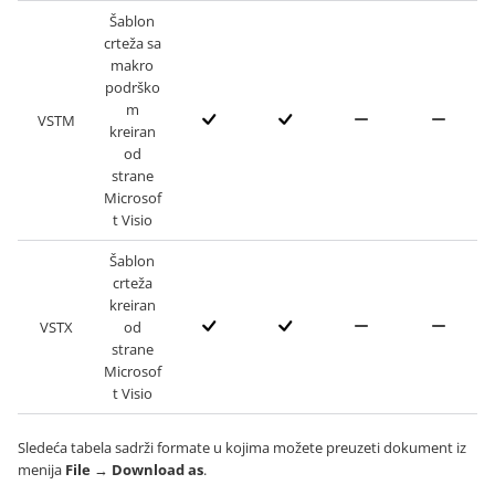
Šablon
crteža sa
makro
podrško
m
VSTM
kreiran
od
strane
Microsof
t Visio
Šablon
crteža
kreiran
VSTX
od
strane
Microsof
t Visio
Sledeća tabela sadrži formate u kojima možete preuzeti dokument iz
menija
File
→
Download as
.