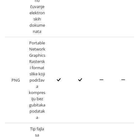
no
čuvanje
elektron
skih
dokume
nata
Portable
Network
Graphics
Rastersk
i format
slike koji
PNG
podržav
a
kompres
iju bez
gubitaka
podatak
a
Tip fajla
sa