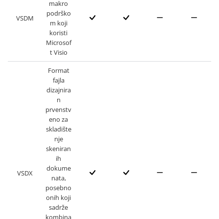
makro
podrško
VSDM
m koji
koristi
Microsof
t Visio
Format
fajla
dizajnira
n
prvenstv
eno za
skladište
nje
skeniran
ih
dokume
VSDX
nata,
posebno
onih koji
sadrže
kombina