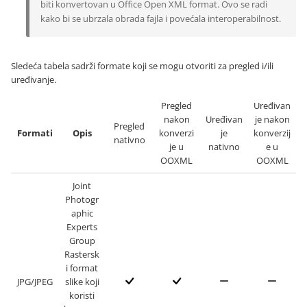
biti konvertovan u Office Open XML format. Ovo se radi
kako bi se ubrzala obrada fajla i povećala interoperabilnost.
Sledeća tabela sadrži formate koji se mogu otvoriti za pregled i/ili
uređivanje.
Pregled
Uređivan
nakon
Uređivan
je nakon
Pregled
Formati
Opis
konverzi
je
konverzij
nativno
je u
nativno
e u
OOXML
OOXML
Joint
Photogr
aphic
Experts
Group
Rastersk
i format
JPG/JPEG
slike koji
koristi