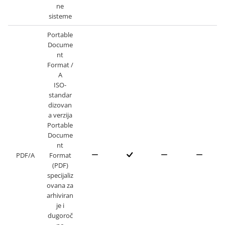
ne
sisteme
Portable
Docume
nt
Format /
A
ISO-
standar
dizovan
a verzija
Portable
Docume
nt
PDF/A
Format
(PDF)
specijaliz
ovana za
arhiviran
je i
dugoroč