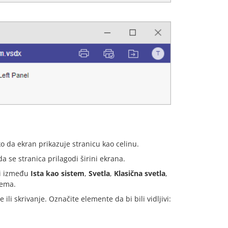
da ekran prikazuje stranicu kao celinu.
se stranica prilagodi širini ekrana.
ći između
Ista kao sistem
,
Svetla
,
Klasična svetla
,
ema.
i skrivanje. Označite elemente da bi bili vidljivi: