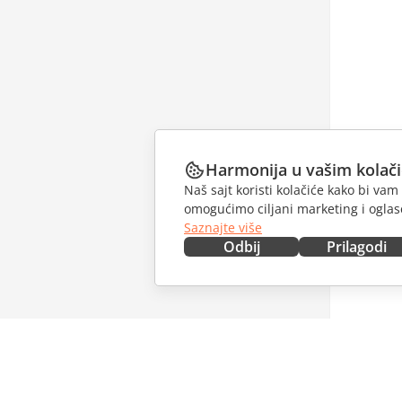
Harmonija u vašim kolač
Naš sajt koristi kolačiće kako bi v
omogućimo ciljani marketing i oglase
Saznajte više
Odbij
Prilagodi
NABAVITE ODMAH
SARAĐU