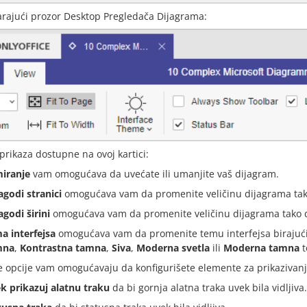
rajući prozor Desktop Pregledača Dijagrama:
prikaza dostupne na ovoj kartici:
iranje
vam omogućava da uvećate ili umanjite vaš dijagram.
agodi stranici
omogućava vam da promenite veličinu dijagrama tako 
agodi širini
omogućava vam da promenite veličinu dijagrama tako da 
a interfejsa
omogućava vam da promenite temu interfejsa biraju
mna
,
Kontrastna tamna
,
Siva
,
Moderna svetla
ili
Moderna tamna
t
 opcije vam omogućavaju da konfigurišete elemente za prikazivanje il
k prikazuj alatnu traku
da bi gornja alatna traka uvek bila vidljiva.