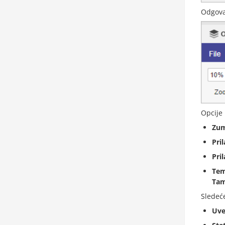
Odgova
Opcije 
Zum
Pril
Pril
Tem
Ta
Sledeće
Uve