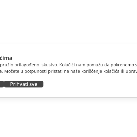
ićima
am pružio prilagođeno iskustvo. Kolačići nam pomažu da pokrenemo s
. Možete u potpunosti pristati na naše korišćenje kolačića ili uprav
Prihvati sve
JTE
DOBIJTE POMOĆ