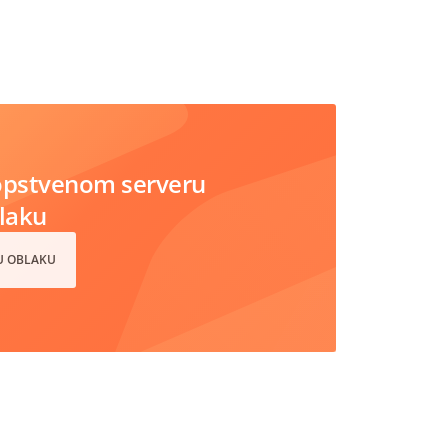
opstvenom serveru
blaku
 U OBLAKU