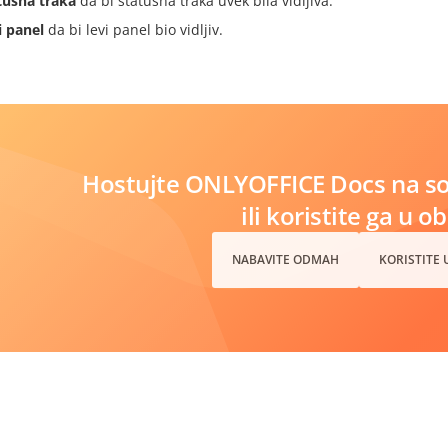
tusna traka
da bi statusna traka uvek bila vidljiva.
i panel
da bi levi panel bio vidljiv.
Hostujte ONLYOFFICE Docs na s
ili koristite ga u o
NABAVITE ODMAH
KORISTITE