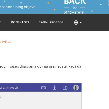
 posebne blog objave.
E
KONEKTORI
RADNI PROSTOR
a Prikaz
dom vašeg dijagrama dok ga pregledate, kao i da