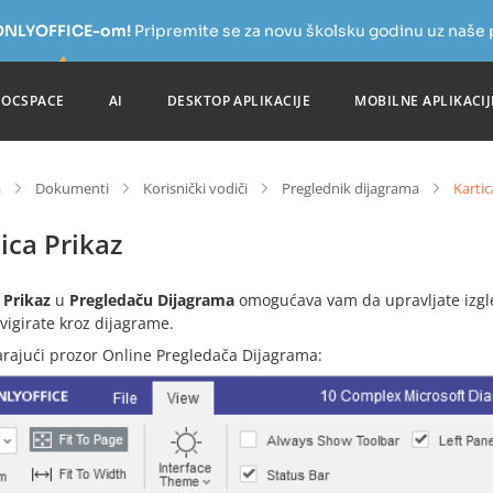
a ONLYOFFICE-om!
Pripremite se za novu školsku godinu uz naše
DOCSPACE
AI
DESKTOP APLIKACIJE
MOBILNE APLIKACIJ
a
Dokumenti
Korisnički vodiči
Preglednik dijagrama
Kartic
ica Prikaz
a
Prikaz
u
Pregledaču Dijagrama
omogućava vam da upravljate izgle
vigirate kroz dijagrame.
rajući prozor Online Pregledača Dijagrama: