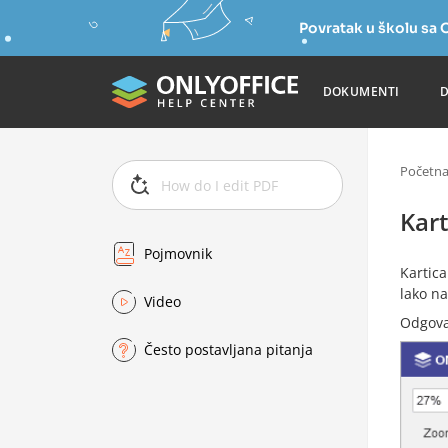
Povratak u školu s
DOKUMENTI
Početn
Kart
Pojmovnik
Kartic
lako na
Video
Odgova
Često postavljana pitanja