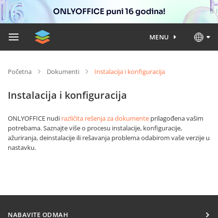
ONLYOFFICE puni 16 godina!
MENU
Početna
Dokumenti
Instalacija i konfiguracija
Instalacija i konfiguracija
ONLYOFFICE nudi
različita rešenja za dokumente
prilagođena vašim
potrebama. Saznajte više o procesu instalacije, konfiguracije,
ažuriranja, deinstalacije ili rešavanja problema odabirom vaše verzije u
nastavku.
NABAVITE ODMAH