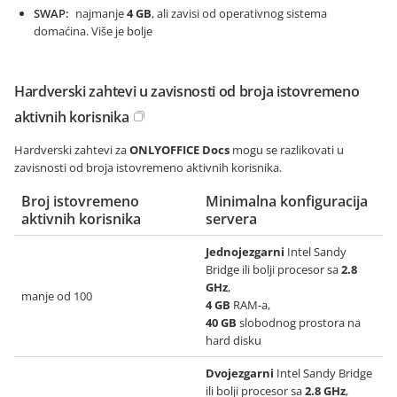
SWAP
najmanje
4 GB
, ali zavisi od operativnog sistema
domaćina. Više je bolje
Hardverski zahtevi u zavisnosti od broja istovremeno
aktivnih korisnika
Hardverski zahtevi za
ONLYOFFICE Docs
mogu se razlikovati u
zavisnosti od broja istovremeno aktivnih korisnika.
Broj istovremeno
Minimalna konfiguracija
aktivnih korisnika
servera
Jednojezgarni
Intel Sandy
Bridge ili bolji procesor sa
2.8
GHz
,
manje od 100
4 GB
RAM-a,
40 GB
slobodnog prostora na
hard disku
Dvojezgarni
Intel Sandy Bridge
ili bolji procesor sa
2.8 GHz
,