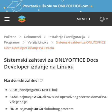
Povratak u školu sa ONLYOFFICE-om!
MENU
Početna
Dokumenti
Instalacija i konfiguracija
Programer
Verzija Linuxa
Sistemski zahtevi za ONLYOFFICE
Docs Developer izdanje na Linuxu
Sistemski zahtevi za ONLYOFFICE Docs
Developer izdanje na Linuxu
Hardverski zahtevi
CPU
jednojezgarni
2 GHz
ili bolji
RAM
najmanje
2 GB
, ali zavisi od operativnog sistema domaćina.
Više je bolje
HDD
najmanje
40 GB
slobodnog prostora