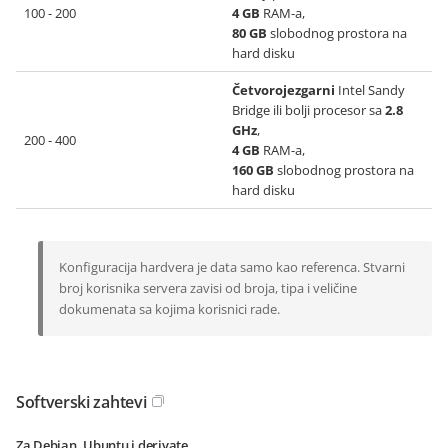
100 - 200
4 GB
RAM-a,
80 GB
slobodnog prostora na
hard disku
Četvorojezgarni
Intel Sandy
Bridge ili bolji procesor sa
2.8
GHz
,
200 - 400
4 GB
RAM-a,
160 GB
slobodnog prostora na
hard disku
Konfiguracija hardvera je data samo kao referenca. Stvarni
broj korisnika servera zavisi od broja, tipa i veličine
dokumenata sa kojima korisnici rade.
Softverski zahtevi
Za Debian, Ubuntu i derivate