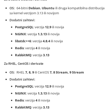
OS
64-bitni
Debian
,
Ubuntu
ili druga kompatibilna distribucija
sa kernel verzijom 3.13 ili novijom
Dodatni zahtevi
PostgreSQL
: verzija
12.9
ili novija
NGINX
: verzija
1.3.13
ili novija
libstdc++6
: verzija
4.8.4
ili novija
Redis
: verzija
4
ili novija
RabbitMQ
: verzija
3.13
Za RHEL, CentOS i derivate
OS
RHEL
7, 8, 9
ili CentOS
7, 8 Stream, 9 Stream
Dodatni zahtevi
PostgreSQL
: verzija
12.9
ili novija
NGINX
: verzija
1.3.13
ili novija
Redis
: verzija
4
ili novija
RabbitMQ
: verzija
3.13