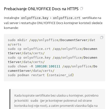
Prebacivanje ONLYOFFICE Docs na HTTPS
Instalirajte
i
sertifikate na
onlyoffice.key
onlyoffice.crt
vaš server i restartujte ONLYOFFICE Docs kontejner koristeći sledeće
komande:
sudo mkdir 
/
app
/
onlyoffice
/
DocumentServer
/
dat
a
/
certs

sudo cp onlyoffice
.
crt 
/
app
/
onlyoffice
/
Documen
tServer
/
data
/
certs
/
sudo cp onlyoffice
.
key 
/
app
/
onlyoffice
/
Documen
tServer
/
data
/
certs
/
sudo chown 
-
R 
100108
:
100111
/
app
/
onlyoffice
/
Do
cumentServer
/
data
/
certs
/
sudo podman restart 
{
container_id
}
Kada kopirate sertifikate bez ulaska u kontejner, potrebno
je koristiti
(jer je kontejner pokrenut od strane
sudo
korisnika koji nije root), a zatim promeniti vlasnika fajla na