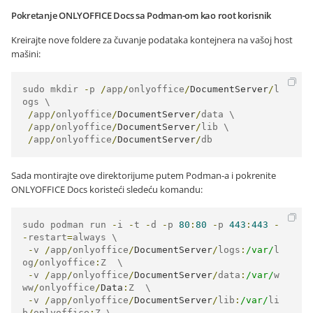
Pokretanje ONLYOFFICE Docs sa Podman-om kao root korisnik
Kreirajte nove foldere za čuvanje podataka kontejnera na vašoj host
mašini:
sudo mkdir 
-
p 
/
app
/
onlyoffice
/
DocumentServer
/
l
ogs \

/
app
/
onlyoffice
/
DocumentServer
/
data \

/
app
/
onlyoffice
/
DocumentServer
/
lib \

/
app
/
onlyoffice
/
DocumentServer
/
db
Sada montirajte ove direktorijume putem Podman-a i pokrenite
ONLYOFFICE Docs koristeći sledeću komandu:
sudo podman run 
-
i 
-
t 
-
d 
-
p 
80
:
80
-
p 
443
:
443
-
-
restart
=
always \

-
v 
/
app
/
onlyoffice
/
DocumentServer
/
logs
:
/var/
l
og
/
onlyoffice
:
Z  \

-
v 
/
app
/
onlyoffice
/
DocumentServer
/
data
:
/var/
w
ww
/
onlyoffice
/
Data
:
Z  \

-
v 
/
app
/
onlyoffice
/
DocumentServer
/
lib
:
/var/
li
b
/
onlyoffice
:
Z \
