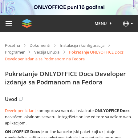
ONLYOFFICE puni 16 godina!
MENU
Početna
Dokumenti
Instalacija i konfiguracija
Programer
Verzija Linuxa
Pokretanje ONLYOFFICE Docs
Developer izdanja sa Podmanom na Fedora
Pokretanje ONLYOFFICE Docs Developer
izdanja sa Podmanom na Fedora
Uvod
Developer izdanje
omogućava vam da instalirate
ONLYOFFICE Docs
na vašem lokalnom serveru i integrišete online editore sa vašom web
aplikacijom.
ONLYOFFICE Docs
je online kancelarijski paket koji uključuje
preglednike i editore za tekstove, tabele i prezentacije, potpuno