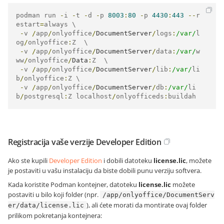
podman run 
-
i 
-
t 
-
d 
-
p 
8003
:
80
-
p 
4430
:
443
--
r
estart
=
always \

-
v 
/
app
/
onlyoffice
/
DocumentServer
/
logs
:
/var/
l
og
/
onlyoffice
:
Z  \

-
v 
/
app
/
onlyoffice
/
DocumentServer
/
data
:
/var/
w
ww
/
onlyoffice
/
Data
:
Z  \

-
v 
/
app
/
onlyoffice
/
DocumentServer
/
lib
:
/var/
li
b
/
onlyoffice
:
Z \

-
v 
/
app
/
onlyoffice
/
DocumentServer
/
db
:
/var/
li
b
/
postgresql
:
Z localhost
/
onlyofficeds
:
buildah
Registracija vaše verzije Developer Edition
Ako ste kupili
Developer Edition
i dobili datoteku
license.lic
, možete
je postaviti u vašu instalaciju da biste dobili punu verziju softvera.
Kada koristite Podman kontejner, datoteku
license.lic
možete
postaviti u bilo koji folder (npr.
/app/onlyoffice/DocumentServ
), ali ćete morati da montirate ovaj folder
er/data/license.lic
prilikom pokretanja kontejnera: