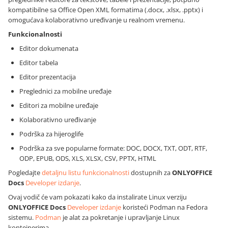
kompatibilne sa Office Open XML formatima (.docx, .xlsx, .pptx) i
omogućava kolaborativno uređivanje u realnom vremenu.
Funkcionalnosti
Editor dokumenata
Editor tabela
Editor prezentacija
Preglednici za mobilne uređaje
Editori za mobilne uređaje
Kolaborativno uređivanje
Podrška za hijeroglife
Podrška za sve popularne formate: DOC, DOCX, TXT, ODT, RTF,
ODP, EPUB, ODS, XLS, XLSX, CSV, PPTX, HTML
Pogledajte
detaljnu listu funkcionalnosti
dostupnih za
ONLYOFFICE
Docs
Developer izdanje
.
Ovaj vodič će vam pokazati kako da instalirate Linux verziju
ONLYOFFICE Docs
Developer izdanje
koristeći Podman na Fedora
sistemu.
Podman
je alat za pokretanje i upravljanje Linux
kontejnerima.