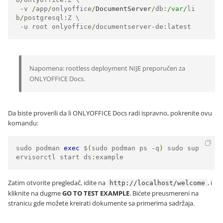
-
v 
/
app
/
onlyoffice
/
DocumentServer
/
db
:
/var/
li
b
/
postgresql
:
Z \

-
u root onlyoffice
/
documentserver
-
de
:
latest
Napomena: rootless deployment NIJE preporučen za
ONLYOFFICE Docs.
Da biste proverili da li ONLYOFFICE Docs radi ispravno, pokrenite ovu
komandu:
sudo podman 
exec
 $
(
sudo podman ps 
-
q
)
 sudo sup
ervisorctl start ds
:
example
Zatim otvorite pregledač, idite na
, i
http://localhost/welcome
kliknite na dugme
GO TO TEST EXAMPLE
. Bićete preusmereni na
stranicu gde možete kreirati dokumente sa primerima sadržaja.