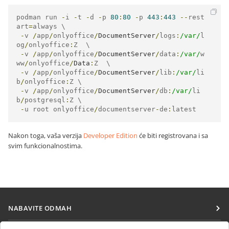
podman run 
-
i 
-
t 
-
d 
-
p 
80
:
80
-
p 
443
:
443
--
rest
art
=
always \

-
v 
/
app
/
onlyoffice
/
DocumentServer
/
logs
:
/var/
l
og
/
onlyoffice
:
Z  \

-
v 
/
app
/
onlyoffice
/
DocumentServer
/
data
:
/var/
w
ww
/
onlyoffice
/
Data
:
Z  \

-
v 
/
app
/
onlyoffice
/
DocumentServer
/
lib
:
/var/
li
b
/
onlyoffice
:
Z \

-
v 
/
app
/
onlyoffice
/
DocumentServer
/
db
:
/var/
li
b
/
postgresql
:
Z \

-
u root onlyoffice
/
documentserver
-
de
:
latest
Nakon toga, vaša verzija
Developer Edition
će biti registrovana i sa
svim funkcionalnostima.
NABAVITE ODMAH
Docs