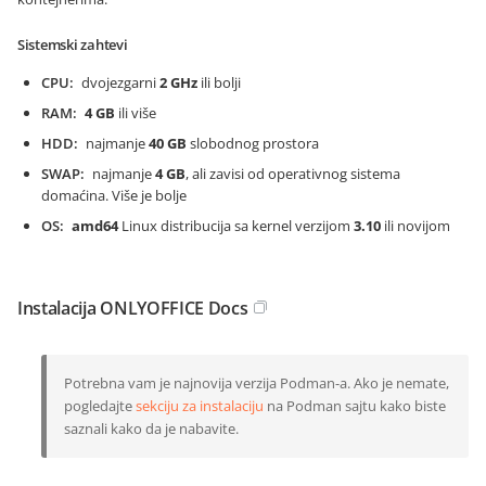
Sistemski zahtevi
CPU
dvojezgarni
2 GHz
ili bolji
RAM
4 GB
ili više
HDD
najmanje
40 GB
slobodnog prostora
SWAP
najmanje
4 GB
, ali zavisi od operativnog sistema
domaćina. Više je bolje
OS
amd64
Linux distribucija sa kernel verzijom
3.10
ili novijom
Instalacija ONLYOFFICE Docs
Potrebna vam je najnovija verzija Podman-a. Ako je nemate,
pogledajte
sekciju za instalaciju
na Podman sajtu kako biste
saznali kako da je nabavite.