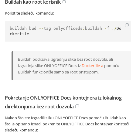
Buildah kao root korisnik
Koristite sledeću komandu:
buildah bud 
--
tag onlyofficeds
:
buildah 
-
f 
./
Do
ckerfile
Buildah podržava izgradnju slika bez root dozvola, ali
izgradnja slike ONLYOFFICE Docs iz
Dockerfile-a
pomoću
Buildah funkcioniše samo sa root pristupom.
Pokretanje ONLYOFFICE Docs kontejnera iz lokalnog
direktorijuma bez root dozvola
Nakon što ste izgradili sliku ONLYOFFICE Docs pomoću Buildah kao
što je opisano iznad, pokrenite ONLYOFFICE Docs kontejner koristeći
sledeću komandu: