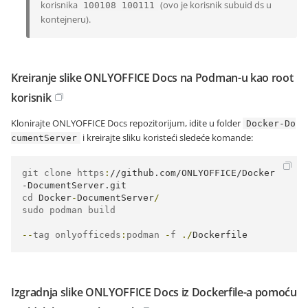
korisnika
(ovo je korisnik subuid ds u
100108 100111
kontejneru).
Kreiranje slike ONLYOFFICE Docs na Podman-u kao root
korisnik
Klonirajte ONLYOFFICE Docs repozitorijum, idite u folder
Docker-Do
i kreirajte sliku koristeći sledeće komande:
cumentServer
git clone https
:
//github.com/ONLYOFFICE/Docker
-DocumentServer.git
cd 
Docker
-
DocumentServer
/
sudo podman build 
--
tag onlyofficeds
:
podman 
-
f 
./
Dockerfile
Izgradnja slike ONLYOFFICE Docs iz Dockerfile-a pomoću