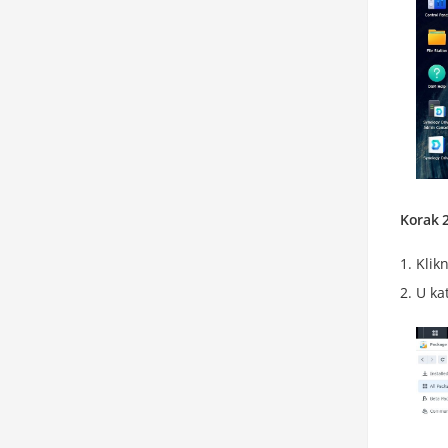
Korak 2
Klik
U ka