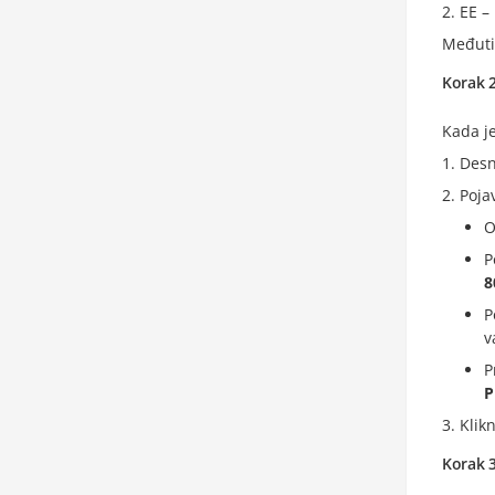
EE –
Međuti
Korak 2
Kada je
Desn
Poja
O
P
8
P
v
P
P
Klik
Korak 3