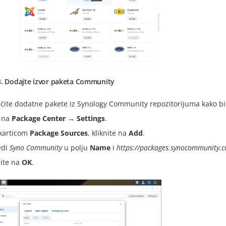
3. Dodajte izvor paketa Community
ite dodatne pakete iz Synology Community repozitorijuma kako bist
e na
Package Center
→
Settings
.
karticom
Package Sources
, kliknite na
Add
.
edi
Syno Community
u polju
Name
i
https://packages.synocommunity.
nite na
OK
.