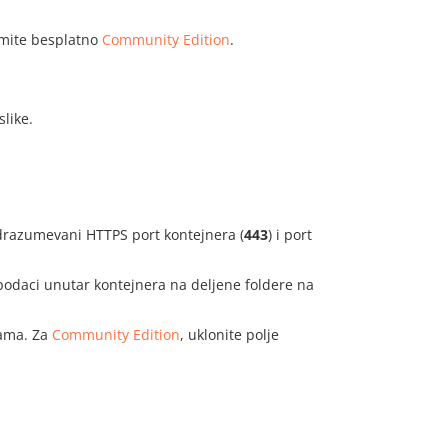
zmite besplatno
Community Edition
.
like.
drazumevani HTTPS port kontejnera (
443
) i port
podaci unutar kontejnera na deljene foldere na
bama. Za
Community Edition
, uklonite polje