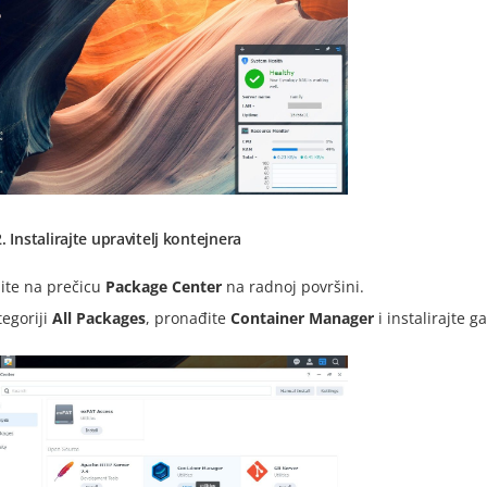
. Instalirajte upravitelj kontejnera
nite na prečicu
Package Center
na radnoj površini.
tegoriji
All Packages
, pronađite
Container Manager
i instalirajte 