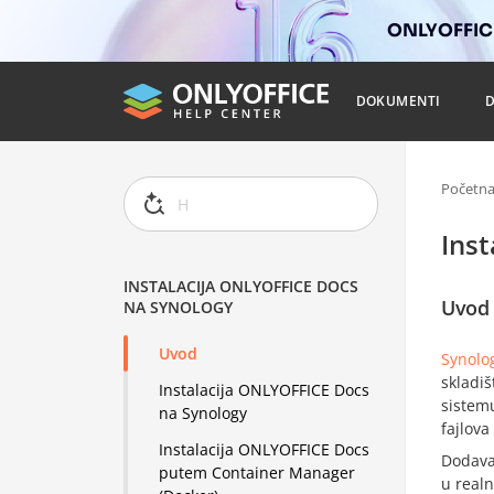
ONLYOFFICE
DOKUMENTI
Početn
Ins
INSTALACIJA ONLYOFFICE DOCS
Uvod
NA SYNOLOGY
Uvod
Synolo
skladi
Instalacija ONLYOFFICE Docs
sistem
na Synology
fajlov
Instalacija ONLYOFFICE Docs
Dodav
putem Container Manager
u realn