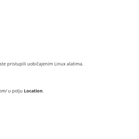
e pristupili uobičajenim Linux alatima.
com/
u polju
Location
.