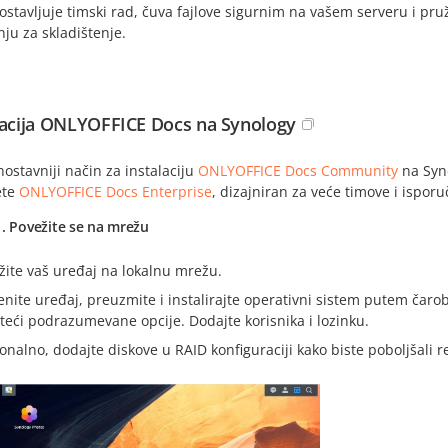
ostavljuje timski rad, čuva fajlove sigurnim na vašem serveru i p
ju za skladištenje.
lacija ONLYOFFICE Docs na Synology
ostavniji način za instalaciju
ONLYOFFICE Docs Community
na Syno
ete
ONLYOFFICE Docs Enterprise
, dizajniran za veće timove i ispo
. Povežite se na mrežu
žite vaš uređaj na lokalnu mrežu.
enite uređaj, preuzmite i instalirajte operativni sistem putem čaro
steći podrazumevane opcije. Dodajte korisnika i lozinku.
onalno, dodajte diskove u RAID konfiguraciji kako biste poboljšali