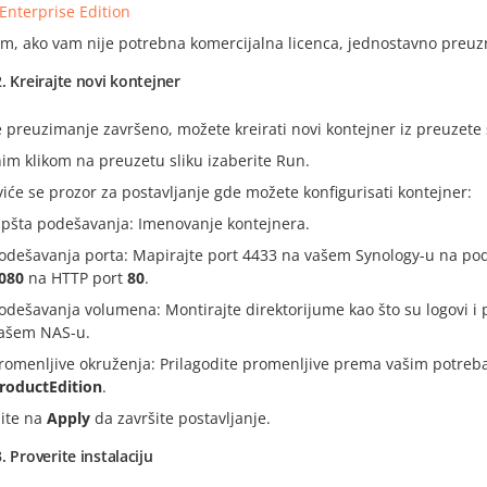
Enterprise Edition
m, ako vam nije potrebna komercijalna licenca, jednostavno preu
. Kreirajte novi kontejner
 preuzimanje završeno, možete kreirati novi kontejner iz preuzete s
im klikom na preuzetu sliku izaberite Run.
viće se prozor za postavljanje gde možete konfigurisati kontejner:
pšta podešavanja: Imenovanje kontejnera.
odešavanja porta: Mapirajte port 4433 na vašem Synology-u na po
080
na HTTP port
80
.
odešavanja volumena: Montirajte direktorijume kao što su logovi i 
ašem NAS-u.
romenljive okruženja: Prilagodite promenljive prema vašim potre
roductEdition
.
nite na
Apply
da završite postavljanje.
. Proverite instalaciju