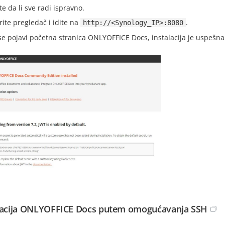
te da li sve radi ispravno.
rite pregledač i idite na
.
http://<Synology_IP>:8080
se pojavi početna stranica ONLYOFFICE Docs, instalacija je uspešna
lacija ONLYOFFICE Docs putem omogućavanja SSH