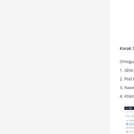
Korak 
Omoguć
Idit
Pod 
Nav
Klik