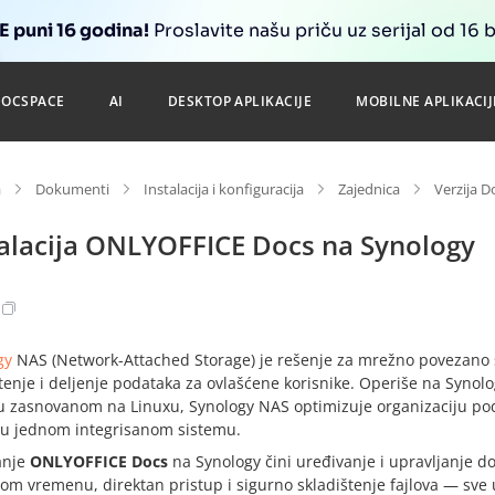
 puni 16 godina!
Proslavite našu priču uz serijal od 16 
DOCSPACE
AI
DESKTOP APLIKACIJE
MOBILNE APLIKACIJ
a
Dokumenti
Instalacija i konfiguracija
Zajednica
Verzija D
talacija ONLYOFFICE Docs na Synology
gy
NAS (Network-Attached Storage) je rešenje za mrežno povezano 
štenje i deljenje podataka za ovlašćene korisnike. Operiše na Syno
u zasnovanom na Linuxu, Synology NAS optimizuje organizaciju poda
a u jednom integrisanom sistemu.
anje
ONLYOFFICE Docs
na Synology čini uređivanje i upravljanje 
om vremenu, direktan pristup i sigurno skladištenje fajlova — sve