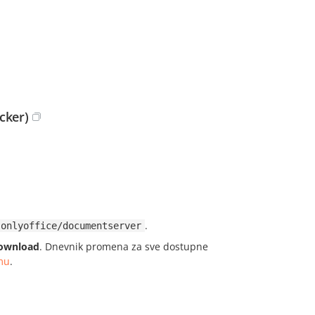
cker)
.
onlyoffice/documentserver
ownload
. Dnevnik promena za sve dostupne
mu
.