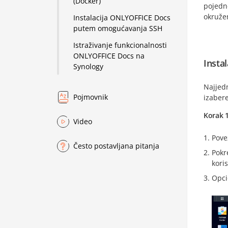
(Docker)
pojedn
okružen
Instalacija ONLYOFFICE Docs
putem omogućavanja SSH
Istraživanje funkcionalnosti
ONLYOFFICE Docs na
Insta
Synology
Najjedn
Pojmovnik
izaber
Korak 1
Video
Pove
Često postavljana pitanja
Pokr
kori
Opci