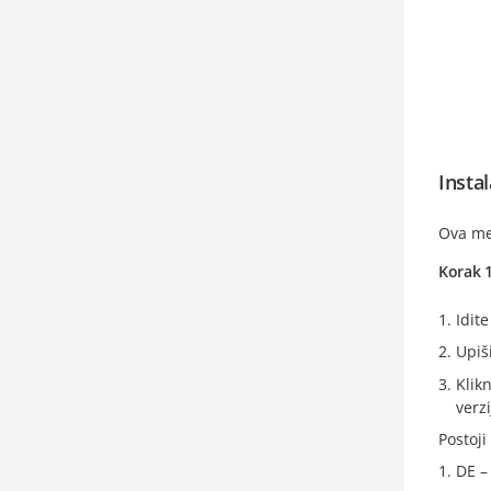
Insta
Ova met
Korak 
Idit
Upiš
Klikn
verz
Postoji
DE 