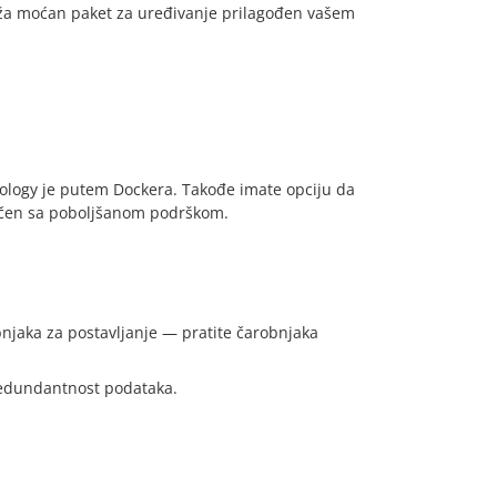
ruža moćan paket za uređivanje prilagođen vašem
logy je putem Dockera. Takođe imate opciju da
ručen sa poboljšanom podrškom.
bnjaka za postavljanje — pratite čarobnjaka
 redundantnost podataka.