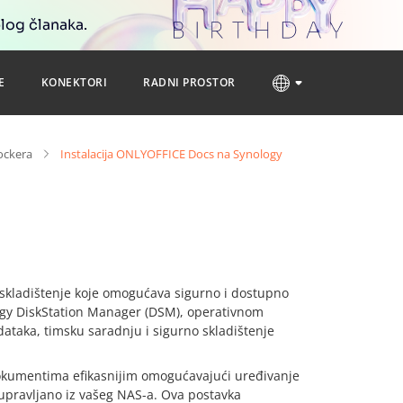
blog članaka.
E
KONEKTORI
RADNI PROSTOR
ockera
Instalacija ONLYOFFICE Docs na Synology
skladištenje koje omogućava sigurno i dostupno
logy DiskStation Manager (DSM), operativnom
taka, timsku saradnju i sigurno skladištenje
dokumentima efikasnijim omogućavajući uređivanje
 upravljano iz vašeg NAS-a. Ova postavka