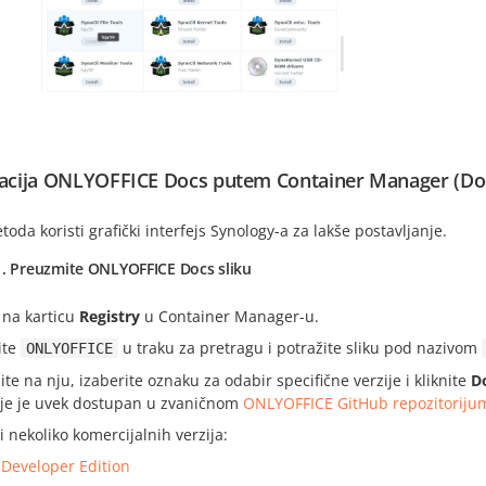
lacija ONLYOFFICE Docs putem Container Manager (Do
oda koristi grafički interfejs Synology-a za lakše postavljanje.
1. Preuzmite ONLYOFFICE Docs sliku
e na karticu
Registry
u Container Manager-u.
ite
u traku za pretragu i potražite sliku pod nazivom
ONLYOFFICE
ite na nju, izaberite oznaku za odabir specifične verzije i kliknite
D
ije je uvek dostupan u zvaničnom
ONLYOFFICE GitHub repozitoriju
 i nekoliko komercijalnih verzija:
–
Developer Edition