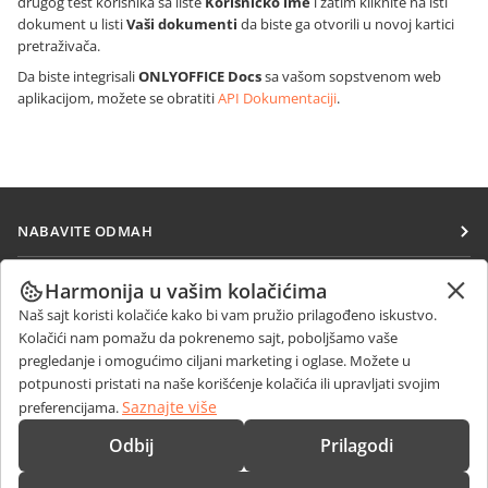
drugog test korisnika sa liste
Korisničko ime
i zatim kliknite na isti
dokument u listi
Vaši dokumenti
da biste ga otvorili u novoj kartici
pretraživača.
Da biste integrisali
ONLYOFFICE Docs
sa vašom sopstvenom web
aplikacijom, možete se obratiti
API Dokumentaciji
.
NABAVITE ODMAH
Docs
SARAĐUJTE
Harmonija u vašim kolačićima
DocSpace
Naš sajt koristi kolačiće kako bi vam pružio prilagođeno iskustvo.
Za doprinosioce
PRIMAJTE VESTI
Kolačići nam pomažu da pokrenemo sajt, poboljšamo vaše
Workspace
Za prevodioce
pregledanje i omogućimo ciljani marketing i oglase. Možete u
Blog
Konektori
potpunosti pristati na naše korišćenje kolačića ili upravljati svojim
DOBIJTE POMOĆ
Za influensere
Saznajte više
preferencijama.
Desktop aplikacije
Forum
Slobodna radna mesta
KONTAKTIRAJTE NAS
Odbij
Prilagodi
Mobilne aplikacije
Kursevi obuke
Pitanja o prodaji
sales@onlyoffice.com