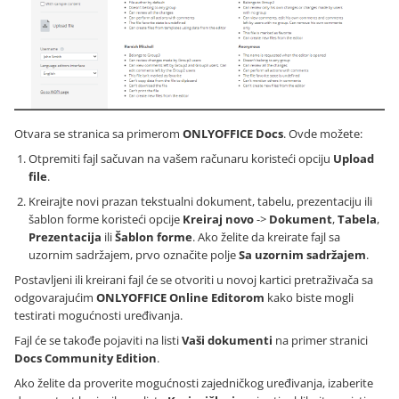
Otvara se stranica sa primerom
ONLYOFFICE Docs
. Ovde možete:
Otpremiti fajl sačuvan na vašem računaru koristeći opciju
Upload
file
.
Kreirajte novi prazan tekstualni dokument, tabelu, prezentaciju ili
šablon forme koristeći opcije
Kreiraj novo
->
Dokument
,
Tabela
,
Prezentacija
ili
Šablon forme
. Ako želite da kreirate fajl sa
uzornim sadržajem, prvo označite polje
Sa uzornim sadržajem
.
Postavljeni ili kreirani fajl će se otvoriti u novoj kartici pretraživača sa
odgovarajućim
ONLYOFFICE Online Editorom
kako biste mogli
testirati mogućnosti uređivanja.
Fajl će se takođe pojaviti na listi
Vaši dokumenti
na primer stranici
Docs Community Edition
.
Ako želite da proverite mogućnosti zajedničkog uređivanja, izaberite