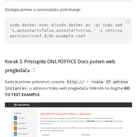
Dodajte primer u automatsko pokretanje:
sudo docker exec $(sudo docker ps -q) sudo sed 
's,autostart=false,autostart=true,' -i /etc/su
pervisor/conf.d/ds-example.conf
Korak 3. Pristupite ONLYOFFICE Docs putem web
pregledača
Kada je primer pokrenut, unesite
+
http://
<vaša IP adresa
u adresnu traku web pregledača i kliknite na dugme
GO
instance>
TO TEST EXAMPLE
.