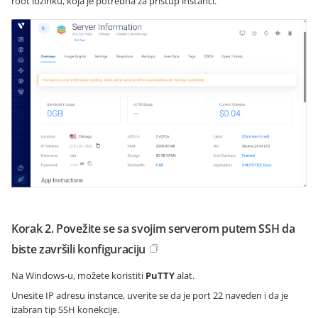
root lozinku, koja je potrebna za pristup instanci.
Korak 2. Povežite se sa svojim serverom putem SSH da
biste završili konfiguraciju
Na Windows-u, možete koristiti
PuTTY
alat.
Unesite IP adresu instance, uverite se da je port 22 naveden i da je
izabran tip SSH konekcije.