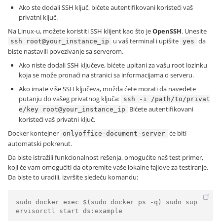
Ako ste dodali SSH ključ, bićete autentifikovani koristeći vaš
privatni ključ.
Na Linux-u, možete koristiti SSH klijent kao što je
OpenSSH
. Unesite
u vaš terminal i upišite
da
ssh root@your_instance_ip
yes
biste nastavili povezivanje sa serverom.
Ako niste dodali SSH ključeve, bićete upitani za vašu root lozinku
koja se može pronaći na stranici sa informacijama o serveru.
Ako imate više SSH ključeva, možda ćete morati da navedete
putanju do vašeg privatnog ključa:
ssh -i /path/to/privat
Bićete autentifikovani
e/key root@your_instance_ip
koristeći vaš privatni ključ.
Docker kontejner
će biti
onlyoffice-document-server
automatski pokrenut.
Da biste istražili funkcionalnost rešenja, omogućite naš test primer,
koji će vam omogućiti da otpremite vaše lokalne fajlove za testiranje.
Da biste to uradili, izvršite sledeću komandu:
sudo docker exec $(sudo docker ps -q) sudo sup
ervisorctl start ds:example