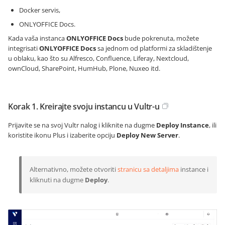
Docker servis,
ONLYOFFICE Docs.
Kada vaša instanca
ONLYOFFICE Docs
bude pokrenuta, možete
integrisati
ONLYOFFICE Docs
sa jednom od platformi za skladištenje
u oblaku, kao što su Alfresco, Confluence, Liferay, Nextcloud,
ownCloud, SharePoint, HumHub, Plone, Nuxeo itd.
Korak 1. Kreirajte svoju instancu u Vultr-u
Prijavite se na svoj Vultr nalog i kliknite na dugme
Deploy Instance
, ili
koristite ikonu Plus i izaberite opciju
Deploy New Server
.
Alternativno, možete otvoriti
stranicu sa detaljima
instance i
kliknuti na dugme
Deploy
.