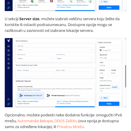
U sekciji
Server size
, možete izabrati veličinu servera koju želite da
koristite ili ostaviti podrazumevanu. Dostupne opcije mogu se
razlikovati u zavisnosti od izabrane lokacije servera.
Opcionalno, možete podesiti neke dodatne funkcije: omogućiti IPv6
mrežu,
Automatske Bekape
,
DDOS Zaštitu
(ova opcija je dostupna
samo za određene lokacije), ili
Privatnu Mrežu
.