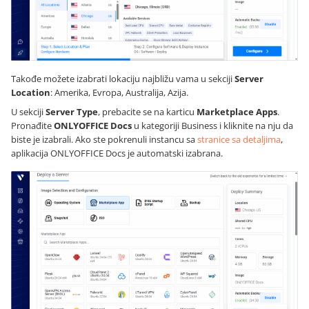
Takođe možete izabrati lokaciju najbližu vama u sekciji
Server
Location
: Amerika, Evropa, Australija, Azija.
U sekciji
Server Type
, prebacite se na karticu
Marketplace Apps
.
Pronađite
ONLYOFFICE Docs
u kategoriji Business i kliknite na nju da
biste je izabrali. Ako ste pokrenuli instancu sa
stranice sa detaljima
,
aplikacija ONLYOFFICE Docs je automatski izabrana.