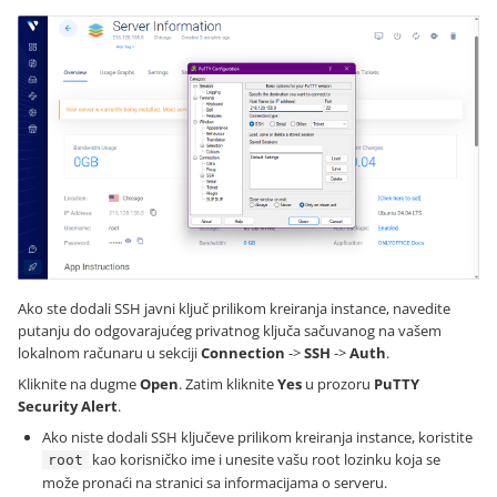
Ako ste dodali SSH javni ključ prilikom kreiranja instance, navedite
putanju do odgovarajućeg privatnog ključa sačuvanog na vašem
lokalnom računaru u sekciji
Connection
->
SSH
->
Auth
.
Kliknite na dugme
Open
. Zatim kliknite
Yes
u prozoru
PuTTY
Security Alert
.
Ako niste dodali SSH ključeve prilikom kreiranja instance, koristite
kao korisničko ime i unesite vašu root lozinku koja se
root
može pronaći na stranici sa informacijama o serveru.