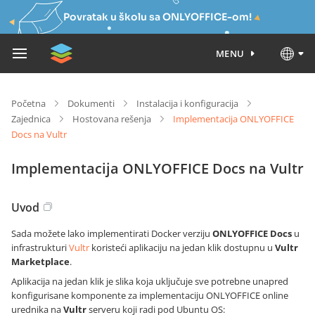
Povratak u školu sa ONLYOFFICE-om!
MENU
Početna
Dokumenti
Instalacija i konfiguracija
Zajednica
Hostovana rešenja
Implementacija ONLYOFFICE
Docs na Vultr
Implementacija ONLYOFFICE Docs na Vultr
Uvod
Sada možete lako implementirati Docker verziju
ONLYOFFICE Docs
u
infrastrukturi
Vultr
koristeći aplikaciju na jedan klik dostupnu u
Vultr
Marketplace
.
Aplikacija na jedan klik je slika koja uključuje sve potrebne unapred
konfigurisane komponente za implementaciju ONLYOFFICE online
urednika na
Vultr
serveru koji radi pod Ubuntu OS: