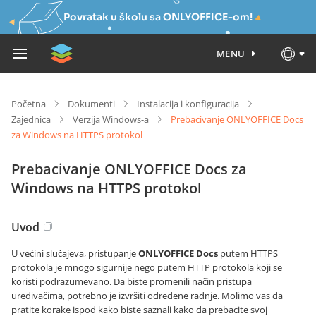
Povratak u školu sa ONLYOFFICE-om!
MENU
Početna
Dokumenti
Instalacija i konfiguracija
Zajednica
Verzija Windows-a
Prebacivanje ONLYOFFICE Docs
za Windows na HTTPS protokol
Prebacivanje ONLYOFFICE Docs za
Windows na HTTPS protokol
Uvod
U većini slučajeva, pristupanje
ONLYOFFICE Docs
putem HTTPS
protokola je mnogo sigurnije nego putem HTTP protokola koji se
koristi podrazumevano. Da biste promenili način pristupa
uređivačima, potrebno je izvršiti određene radnje. Molimo vas da
pratite korake ispod kako biste saznali kako da prebacite svoj