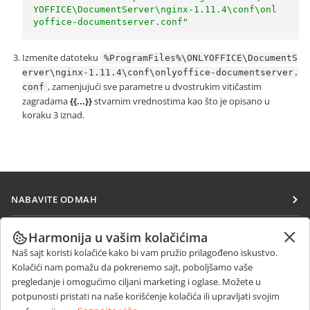
YOFFICE\DocumentServer\nginx-1.11.4\conf\onl
yoffice-documentserver.conf"
Izmenite datoteku
%ProgramFiles%\ONLYOFFICE\DocumentS
erver\nginx-1.11.4\conf\onlyoffice-documentserver.
, zamenjujući sve parametre u dvostrukim vitičastim
conf
zagradama
{{...}}
stvarnim vrednostima kao što je opisano u
koraku 3 iznad.
NABAVITE ODMAH
Docs
SARAĐUJTE
Harmonija u vašim kolačićima
DocSpace
Naš sajt koristi kolačiće kako bi vam pružio prilagođeno iskustvo.
Za doprinosioce
PRIMAJTE VESTI
Kolačići nam pomažu da pokrenemo sajt, poboljšamo vaše
Workspace
Za prevodioce
pregledanje i omogućimo ciljani marketing i oglase. Možete u
Blog
Konektori
potpunosti pristati na naše korišćenje kolačića ili upravljati svojim
DOBIJTE POMOĆ
Za influensere