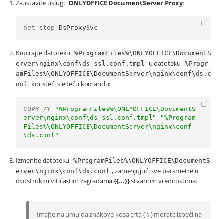
Zaustavite uslugu
ONLYOFFICE DocumentServer Proxy
:
net stop 
DsProxySvc
Kopirajte datoteku
%ProgramFiles%\ONLYOFFICE\DocumentS
u datoteku
erver\nginx\conf\ds-ssl.conf.tmpl
%Progr
amFiles%\ONLYOFFICE\DocumentServer\nginx\conf\ds.c
koristeći sledeću komandu:
onf
COPY 
/
Y 
"%ProgramFiles%\ONLYOFFICE\DocumentS
erver\nginx\conf\ds-ssl.conf.tmpl"
"%Program
Files%\ONLYOFFICE\DocumentServer\nginx\conf
\ds.conf"
Izmenite datoteku
%ProgramFiles%\ONLYOFFICE\DocumentS
, zamenjujući sve parametre u
erver\nginx\conf\ds.conf
dvostrukim vitičastim zagradama
{{...}}
stvarnim vrednostima:
Imajte na umu da znakove kosa crta ( \ ) morate izbeći na