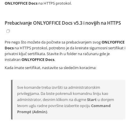
ONLYOFFICE Docs
na HTTPS protokol.
Prebacivanje ONLYOFFICE Docs v5.3 i novijih na HTTPS
Pre nego što možete da počnete sa prebacivanjem svog
ONLYOFFICE
Docs
na HTTPS protokol, potrebno je da kreirate sigurnosni sertifikat i
privatni ključ sertifikata. Stavite ih u folder na računaru gde je
instaliran
ONLYOFFICE Docs
.
Kada imate sertifikat, nastavite sa sledećim koracima:
Sve komande treba izvršiti sa administratorskim
privilegijama. Da biste pokrenuli komandnu liniju kao
administrator, desnim klikom na dugme
Start
u donjem
levom uglu radne površine izaberite opciju
Command
Prompt (Admin)
.