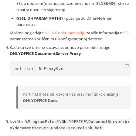
SSL u upotrebi (obično podrazumevano na
što se
31536000
smatra dovoljno sigurnim);
{{SSL_DHPARAM_PATH}}
- putanja do Diffie-Hellman
parametra;
Molimo pogledajte
NGINX dokumentaciju
za više informacija o SSL
parametrima korišćenim u konfiguracionoj datoteci.
Kada su sve izmene sačuvane, ponovo pokrenite uslugu
ONLYOFFICE DocumentServer Proxy
:
net start 
DsProxySvc
Port 443 mora biti otvoren za pravilno funkcionisanje
ONLYOFFICE Docs
.
Izvršite
%ProgramFiles%\ONLYOFFICE\DocumentServer\bi
n\documentserver-update-securelink.bat