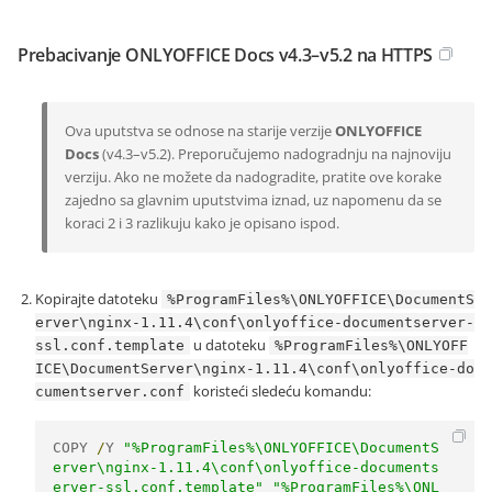
Prebacivanje ONLYOFFICE Docs v4.3–v5.2 na HTTPS
Ova uputstva se odnose na starije verzije
ONLYOFFICE
Docs
(v4.3–v5.2). Preporučujemo nadogradnju na najnoviju
verziju. Ako ne možete da nadogradite, pratite ove korake
zajedno sa glavnim uputstvima iznad, uz napomenu da se
koraci 2 i 3 razlikuju kako je opisano ispod.
Kopirajte datoteku
%ProgramFiles%\ONLYOFFICE\DocumentS
erver\nginx-1.11.4\conf\onlyoffice-documentserver-
u datoteku
ssl.conf.template
%ProgramFiles%\ONLYOFF
ICE\DocumentServer\nginx-1.11.4\conf\onlyoffice-do
koristeći sledeću komandu:
cumentserver.conf
COPY 
/
Y 
"%ProgramFiles%\ONLYOFFICE\DocumentS
erver\nginx-1.11.4\conf\onlyoffice-documents
erver-ssl.conf.template"
"%ProgramFiles%\ONL