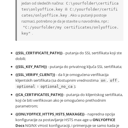
jedan od sledećih načina:
C:\yourfolder\certifica
ili
tes\onlyoffice.key
C:/yourfolder/certifi
. Ako u putanji postoje
cates/onlyoffice.key
razmaci, potrebno je da je stavite u navodnike, npr.:
"C:/yourfolder/my certificates/onlyoffice.
.
key"
{{SSL_CERTIFICATE_PATH}}
- putanja do SSL sertifikata koji ste
dobili;
{{SSL_KEY_PATH}}
- putanja do privatnog ključa SSL sertifikata;
{{SSL_VERIFY_CLIENT}}
- da li je omogućena verifikacija
klijentskih sertifikata (sa dostupnim vrednostima
,
,
on
off
i
);
optional
optional_no_ca
{{CA_CERTIFICATES_PATH}}
- putanja do klijentskog sertifikata,
koji će biti verifikovan ako je omogućeno prethodnim
parametrom;
{{ONLYOFFICE_HTTPS_HSTS_MAXAGE}}
- napredna opcija
konfiguracije za postavljanje HSTS max-age u
ONLYOFFICE
Docs
NGINX vHost konfiguraciji, i primenjuje se samo kada je