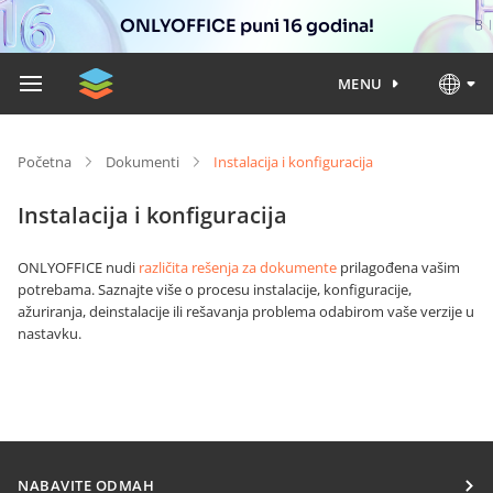
ONLYOFFICE puni 16 godina!
MENU
Početna
Dokumenti
Instalacija i konfiguracija
Instalacija i konfiguracija
ONLYOFFICE nudi
različita rešenja za dokumente
prilagođena vašim
potrebama. Saznajte više o procesu instalacije, konfiguracije,
ažuriranja, deinstalacije ili rešavanja problema odabirom vaše verzije u
nastavku.
NABAVITE ODMAH