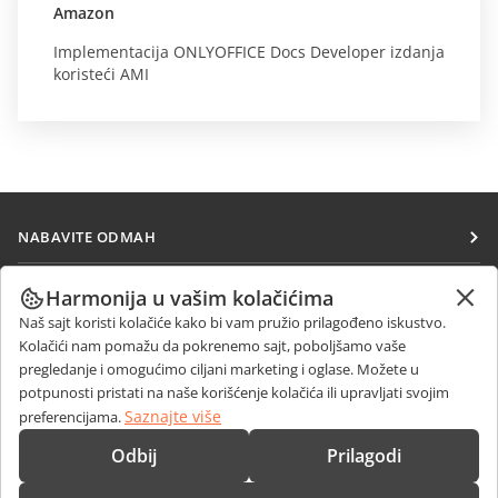
Amazon
Implementacija ONLYOFFICE Docs Developer izdanja
koristeći AMI
NABAVITE ODMAH
Docs
SARAĐUJTE
Harmonija u vašim kolačićima
DocSpace
Naš sajt koristi kolačiće kako bi vam pružio prilagođeno iskustvo.
Za doprinosioce
PRIMAJTE VESTI
Kolačići nam pomažu da pokrenemo sajt, poboljšamo vaše
Workspace
Za prevodioce
pregledanje i omogućimo ciljani marketing i oglase. Možete u
Blog
Konektori
potpunosti pristati na naše korišćenje kolačića ili upravljati svojim
DOBIJTE POMOĆ
Za influensere
Saznajte više
preferencijama.
Desktop aplikacije
Forum
Slobodna radna mesta
KONTAKTIRAJTE NAS
Odbij
Prilagodi
Mobilne aplikacije
Kursevi obuke
Pitanja o prodaji
sales@onlyoffice.com