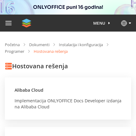
ONLYOFFICE puni 16 godina!
MENU
Početna
Dokumenti
Instalacija i konfiguracija
Programer
Hostovana rešenja
Hostovana rešenja
Alibaba Cloud
Implementacija ONLYOFFICE Docs Developer izdanja
na Alibaba Cloud