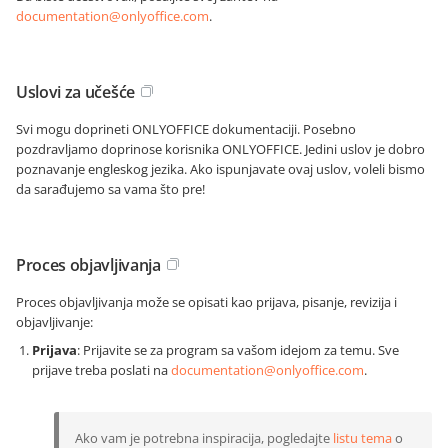
documentation@onlyoffice.com
.
Uslovi za učešće
Svi mogu doprineti ONLYOFFICE dokumentaciji. Posebno
pozdravljamo doprinose korisnika ONLYOFFICE. Jedini uslov je dobro
poznavanje engleskog jezika. Ako ispunjavate ovaj uslov, voleli bismo
da sarađujemo sa vama što pre!
Proces objavljivanja
Proces objavljivanja može se opisati kao prijava, pisanje, revizija i
objavljivanje:
Prijava
: Prijavite se za program sa vašom idejom za temu. Sve
prijave treba poslati na
documentation@onlyoffice.com
.
Ako vam je potrebna inspiracija, pogledajte
listu tema
o