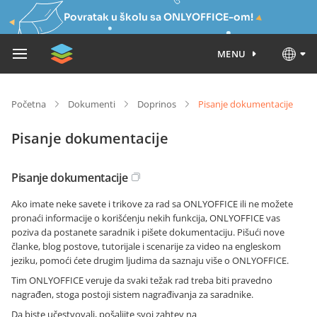
Povratak u školu sa ONLYOFFICE-om!
MENU
Početna
Dokumenti
Doprinos
Pisanje dokumentacije
Pisanje dokumentacije
Pisanje dokumentacije
Ako imate neke savete i trikove za rad sa ONLYOFFICE ili ne možete
pronaći informacije o korišćenju nekih funkcija, ONLYOFFICE vas
poziva da postanete saradnik i pišete dokumentaciju. Pišući nove
članke, blog postove, tutorijale i scenarije za video na engleskom
jeziku, pomoći ćete drugim ljudima da saznaju više o ONLYOFFICE.
Tim ONLYOFFICE veruje da svaki težak rad treba biti pravedno
nagrađen, stoga postoji sistem nagrađivanja za saradnike.
Da biste učestvovali, pošaljite svoj zahtev na