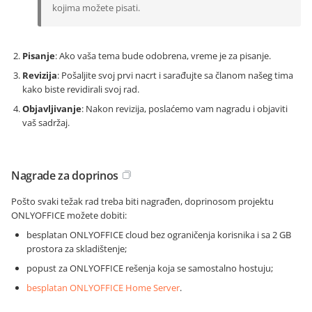
kojima možete pisati.
Pisanje
: Ako vaša tema bude odobrena, vreme je za pisanje.
Revizija
: Pošaljite svoj prvi nacrt i sarađujte sa članom našeg tima
kako biste revidirali svoj rad.
Objavljivanje
: Nakon revizija, poslaćemo vam nagradu i objaviti
vaš sadržaj.
Nagrade za doprinos
Pošto svaki težak rad treba biti nagrađen, doprinosom projektu
ONLYOFFICE možete dobiti:
besplatan ONLYOFFICE cloud bez ograničenja korisnika i sa 2 GB
prostora za skladištenje;
popust za ONLYOFFICE rešenja koja se samostalno hostuju;
besplatan ONLYOFFICE Home Server
.