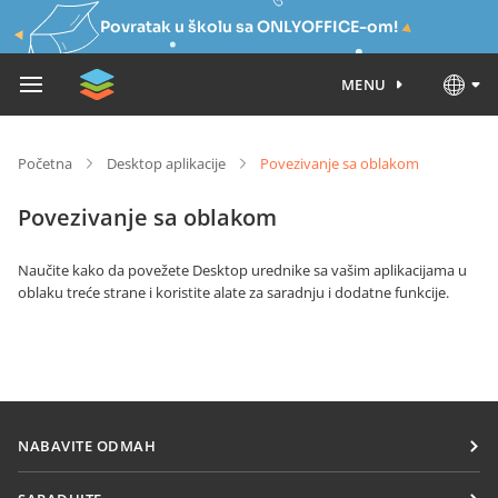
Povratak u školu sa ONLYOFFICE-om!
MENU
Početna
Desktop aplikacije
Povezivanje sa oblakom
Povezivanje sa oblakom
Naučite kako da povežete Desktop urednike sa vašim aplikacijama u
oblaku treće strane i koristite alate za saradnju i dodatne funkcije.
NABAVITE ODMAH
Docs