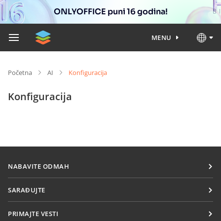
ONLYOFFICE puni 16 godina!
MENU
Početna
AI
Konfiguracija
Konfiguracija
NABAVITE ODMAH
Docs
SARAĐUJTE
DocSpace
Za doprinosioce
PRIMAJTE VESTI
Workspace