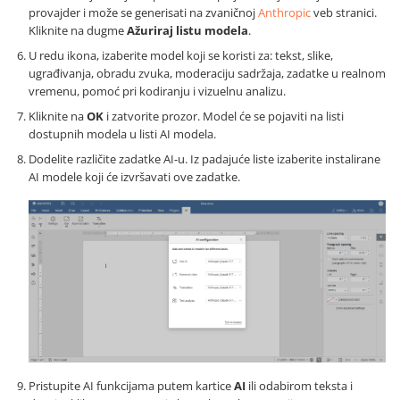
provajder i može se generisati na zvaničnoj
Anthropic
veb stranici.
Kliknite na dugme
Ažuriraj listu modela
.
U redu ikona, izaberite model koji se koristi za: tekst, slike,
ugrađivanja, obradu zvuka, moderaciju sadržaja, zadatke u realnom
vremenu, pomoć pri kodiranju i vizuelnu analizu.
Kliknite na
OK
i zatvorite prozor. Model će se pojaviti na listi
dostupnih modela u listi AI modela.
Dodelite različite zadatke AI-u. Iz padajuće liste izaberite instalirane
AI modele koji će izvršavati ove zadatke.
Pristupite AI funkcijama putem kartice
AI
ili odabirom teksta i