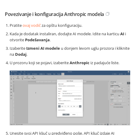
Povezivanje i konfiguracija Anthropic modela
Pratite
ovaj vodič
za opštu konfiguraciju.
Kada je dodatak instaliran, dodajte AI modele. Idite na karticu
AI
i
otvorite
Podešavanja
.
Izaberite
Izmeni AI modele
u donjem levom uglu prozora i kliknite
na
Dodaj
.
U prozoru koji se pojavi, izaberite
Anthropic
iz padajuće liste.
Unesite svoj API ključ u predviđeno polje. API ključ izdaje AI