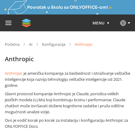
Povratak u školu sa ONLYOFFICE-om!
MENU
Početna
AI
Konfiguracija
Anthropic
Anthropic
Anthropic
je američka kompanija za bezbednost i istraživanje veštačke
inteligencije koja razvija tehnologiju veštačke inteligencije od 2021.
godine.
Glavni proizvod kompanije Anthropic je Claude, porodica velikih
jezičkih modela (LLMs) koji kombinuju brzinu i performanse. Claude
chatbot može izvršavati složene kognitivne zadatke i pruža odlične
mogućnosti analize vizije.
Ovo je vodič korak po korak za instalaciju i konfiguraciju Anthropic za
ONLYOFFICE Docs.