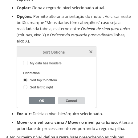
Copiar:
Clona a regra do nível selecionado atual.
Opções:
Permite alterar a orientação do motor. Ao clicar neste
botão, marque "Meus dados têm cabeçalhos" caso seja a
realidade da tabela, e alterne entre
Ordenar de cima para baixo
(colunas, eixo Y) e
Ordenar da esquerda para a direita
(linhas,
eixo X).
Excluir:
Deleta o nível hierárquico selecionado.
Mover o nível para cima / Mover o nível para baixo:
Altera a
prioridade de processamento empurrando a regra na pilha.
No primeiro nível, defina a regra base preenchendo as colunas