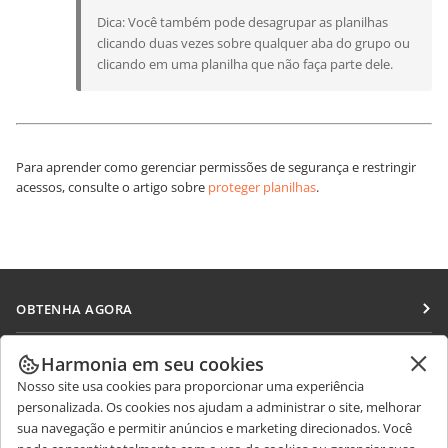
Dica: Você também pode desagrupar as planilhas
clicando duas vezes sobre qualquer aba do grupo ou
clicando em uma planilha que não faça parte dele.
Para aprender como gerenciar permissões de segurança e restringir
acessos, consulte o artigo sobre
proteger planilhas
.
OBTENHA AGORA
Docs
COLABORAR
Harmonia em seu cookies
DocSpace
Nosso site usa cookies para proporcionar uma experiência
Para colaboradores
RECEBA NOTÍCIAS
personalizada. Os cookies nos ajudam a administrar o site, melhorar
Workspace
Para tradutores
sua navegação e permitir anúncios e marketing direcionados. Você
Blog
Conectores