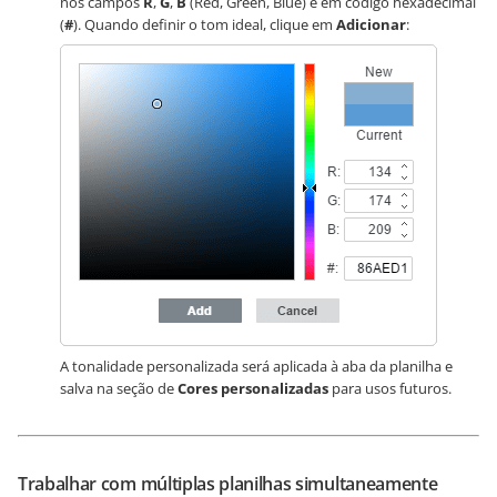
nos campos
R
,
G
,
B
(Red, Green, Blue) e em código hexadecimal
(
#
). Quando definir o tom ideal, clique em
Adicionar
:
A tonalidade personalizada será aplicada à aba da planilha e
salva na seção de
Cores personalizadas
para usos futuros.
Trabalhar com múltiplas planilhas simultaneamente