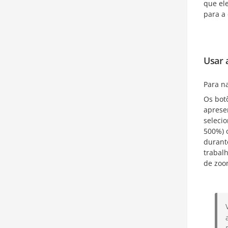
que ele
para a 
Usar 
Para n
Os bot
aprese
seleci
500%) 
durant
trabalh
de zoo