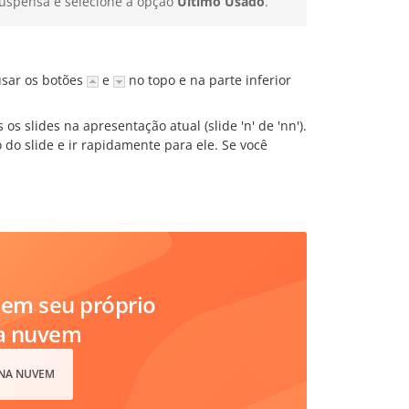
 suspensa e selecione a opção
Último Usado
.
usar os botões
e
no topo e na parte inferior
os slides na apresentação atual (slide 'n' de 'nn').
 do slide e ir rapidamente para ele. Se você
em seu próprio
na nuvem
 NA NUVEM