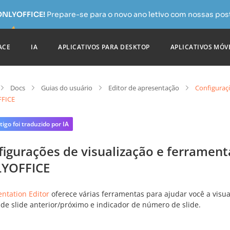
 ONLYOFFICE!
Prepare-se para o novo ano letivo com nossas pos
ACE
IA
APLICATIVOS PARA DESKTOP
APLICATIVOS MÓV
Docs
Guias do usuário
Editor de apresentação
Configuraç
FICE
tigo foi traduzido por IA
figurações de visualização e ferramen
YOFFICE
entation Editor
oferece várias ferramentas para ajudar você a visu
 de slide anterior/próximo e indicador de número de slide.