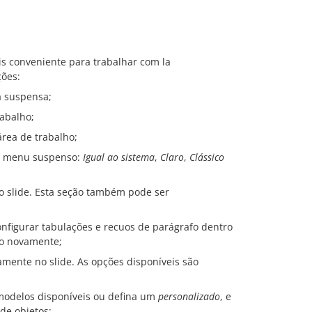
is conveniente para trabalhar com la
ções:
a suspensa;
rabalho;
 área de trabalho;
no menu suspenso:
Igual ao sistema
,
Claro
,
Clássico
o slide. Esta seção também pode ser
nfigurar tabulações e recuos de parágrafo dentro
ão novamente;
amente no slide. As opções disponíveis são
 modelos disponíveis ou defina um
personalizado
, e
de objetos;