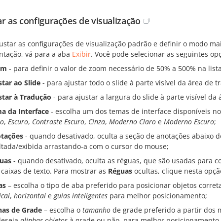
ar as configurações de visualização
justar as configurações de visualização padrão e definir o modo ma
ntação, vá para a aba
Exibir
. Você pode selecionar as seguintes op
om
- para definir o valor de zoom necessário de 50% a 500% na list
star ao Slide
- para ajustar todo o slide à parte visível da área de t
star à Tradução
- para ajustar a largura do slide à parte visível da
a da Interface
- escolha um dos temas de interface disponíveis 
ro
,
Escuro
,
Contraste Escuro
,
Cinza
,
Moderno Claro
e
Moderno Escuro
;
tações
- quando desativado, oculta a seção de anotações abaixo d
ltada/exibida arrastando-a com o cursor do mouse;
uas
- quando desativado, oculta as réguas, que são usadas para co
 caixas de texto. Para mostrar as
Réguas
ocultas, clique nesta opç
as
– escolha o tipo de aba preferido para posicionar objetos corret
ical
,
horizontal
e
guias inteligentes
para melhor posicionamento;
has de Grade
– escolha o
tamanho
de grade preferido a partir dos
deseja
alinhar objetos
à grade ou não, para melhor posicionamento 