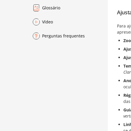
Glossário
Ajust
Vídeo
Para a
aprese
Perguntas frequentes
Zo
Aju
Aju
Tem
Cla
Ano
ocu
Rég
das
Gui
vert
Lin
se 