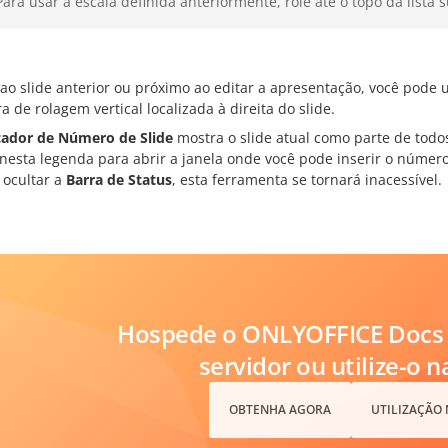
Para usar a escala definida anteriormente, role até o topo da lista
 ao slide anterior ou próximo ao editar a apresentação, você pode 
a de rolagem vertical localizada à direita do slide.
cador de Número de Slide
mostra o slide atual como parte de todos 
nesta legenda para abrir a janela onde você pode inserir o número
 ocultar a
Barra de Status
, esta ferramenta se tornará inacessível.
Hospede o ONLYOFFICE Docs 
servidor ou utilize-o 
OBTENHA AGORA
UTILIZAÇÃO