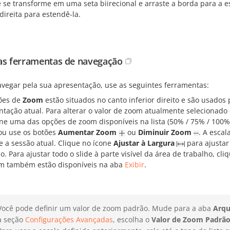
 se transforme em uma seta biirecional e arraste a borda para a e
direita para estendê-la.
as ferramentas de navegação
avegar pela sua apresentação, use as seguintes ferramentas:
ões de
Zoom
estão situados no canto inferior direito e são usado
ntação atual. Para alterar o valor de zoom atualmente selecionado
one uma das opções de zoom disponíveis na lista (50% / 75% / 100%
ou use os botões
Aumentar Zoom
ou
Diminuir Zoom
. A escal
e a sessão atual. Clique no ícone
Ajustar à Largura
para ajustar 
o. Para ajustar todo o slide à parte visível da área de trabalho, cl
m também estão disponíveis na aba
Exibir
.
Você pode definir um valor de zoom padrão. Mude para a aba
Arqu
a seção
Configurações Avançadas
, escolha o
Valor de Zoom Padrã