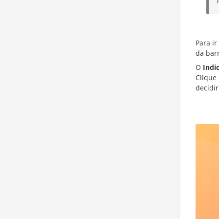
Para ir
da barr
O
Indi
Clique 
decidir