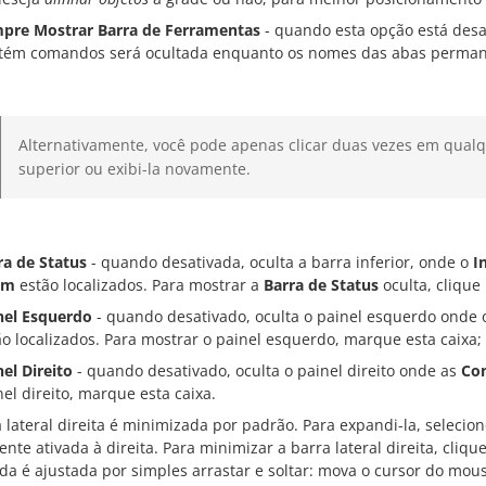
pre Mostrar Barra de Ferramentas
- quando esta opção está desa
tém comandos será ocultada enquanto os nomes das abas permane
Alternativamente, você pode apenas clicar duas vezes em qualq
superior ou exibi-la novamente.
ra de Status
- quando desativada, oculta a barra inferior, onde o
I
om
estão localizados. Para mostrar a
Barra de Status
oculta, cliqu
nel Esquerdo
- quando desativado, oculta o painel esquerdo onde 
ão localizados. Para mostrar o painel esquerdo, marque esta caixa;
nel Direito
- quando desativado, oculta o painel direito onde as
Con
nel direito, marque esta caixa.
 lateral direita é minimizada por padrão. Para expandi-la, selecio
nte ativada à direita. Para minimizar a barra lateral direita, cliq
da é ajustada por simples arrastar e soltar: mova o cursor do mou