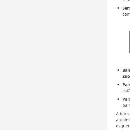
Sem
con
Bar
Zo
Pai
est
Pai
pai
A barra
atualme
esquer