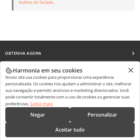
Atalhos de Teclado
.
OBTENHA AGORA
Docs
COLABORAR
Harmonia em seu cookies
DocSpace
Nosso site usa cookies para proporcionar uma experiência
Para colaboradores
RECEBA NOTÍCIAS
personalizada. Os cookies nos ajudam a administrar o site, melhorar
Workspace
Para tradutores
sua navegação e permitir anúncios e marketing direcionados. Você
Blog
Conectores
pode consentir totalmente com o uso de cookies ou gerenciar suas
OBTER AJUDA
Para influenciadores
Saiba mais
preferências.
Aplicativos para desktop
Fórum
Vagas
CONTATE-NOS
Negar
Personalizar
Aplicativos móveis
Cursos de treinamento
Perguntas sobre vendas
sales@onlyoffice.com
onlyoffice.com
Aceitar tudo
Webinars
Consultas de parceiros
partners@onlyoffice.com
© Ascensio System SIA 2026. Todos os direitos reservados.