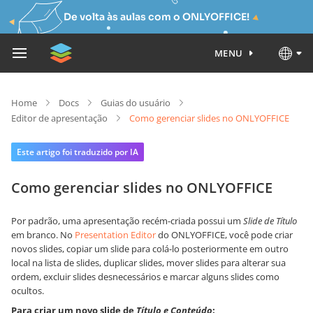
De volta às aulas com o ONLYOFFICE!
MENU
Home
Docs
Guias do usuário
Editor de apresentação
Como gerenciar slides no ONLYOFFICE
Este artigo foi traduzido por IA
Como gerenciar slides no ONLYOFFICE
Por padrão, uma apresentação recém-criada possui um
Slide de Título
em branco. No
Presentation Editor
do ONLYOFFICE, você pode criar
novos slides, copiar um slide para colá-lo posteriormente em outro
local na lista de slides, duplicar slides, mover slides para alterar sua
ordem, excluir slides desnecessários e marcar alguns slides como
ocultos.
Para criar um novo slide de
Título e Conteúdo
: