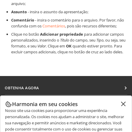
arquivo;
Assunto
- insira o assunto da apresentação;
Comentário
- insira o comentário para o arquivo. Por favor, não
confunda com os
Comentários
, pois são recursos diferentes;
Clique no botão
Adicionar propriedade
para adicionar campos
personalizados, inserindo o
Título
do campo, seu
Tipo
, ou seja, seu
formato, e seu
Valor
. Clique em
OK
quando estiver pronto. Para
excluir campos adicionais, clique no botão de cruz ao lado deles.
OBTENHA AGORA
Docs
COLABORAR
Harmonia em seu cookies
DocSpace
Nosso site usa cookies para proporcionar uma experiência
Para colaboradores
RECEBA NOTÍCIAS
personalizada. Os cookies nos ajudam a administrar o site, melhorar
Workspace
Para tradutores
sua navegação e permitir anúncios e marketing direcionados. Você
Blog
Conectores
pode consentir totalmente com o uso de cookies ou gerenciar suas
OBTER AJUDA
Para influenciadores