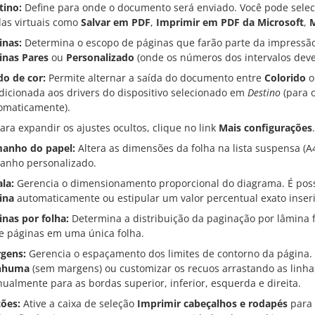
tino:
Define para onde o documento será enviado. Você pode seleci
das virtuais como
Salvar em PDF
,
Imprimir em PDF da Microsoft
,
M
inas:
Determina o escopo de páginas que farão parte da impressão
inas Pares
ou
Personalizado
(onde os números dos intervalos dev
o de cor:
Permite alternar a saída do documento entre
Colorido
o
dicionada aos drivers do dispositivo selecionado em
Destino
(para 
omaticamente).
Para expandir os ajustes ocultos, clique no link
Mais configurações
.
anho do papel:
Altera as dimensões da folha na lista suspensa (A4,
anho personalizado.
ala:
Gerencia o dimensionamento proporcional do diagrama. É poss
ina
automaticamente ou estipular um valor percentual exato inse
inas por folha:
Determina a distribuição da paginação por lâmina f
e páginas em uma única folha.
gens:
Gerencia o espaçamento dos limites de contorno da página. 
nhuma
(sem margens) ou customizar os recuos arrastando as linha
ualmente para as bordas superior, inferior, esquerda e direita.
ões:
Ative a caixa de seleção
Imprimir cabeçalhos e rodapés
para 