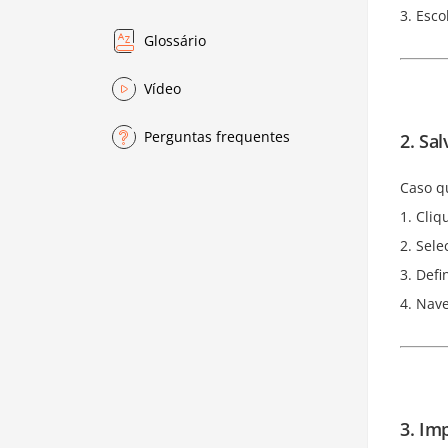
Esco
Glossário
Vídeo
Perguntas frequentes
2. Sa
Caso q
Cliq
Sele
Defi
Nave
3. Im