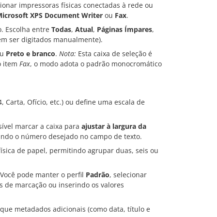
onar impressoras físicas conectadas à rede ou
icrosoft XPS Document Writer
ou
Fax
.
. Escolha entre
Todas
,
Atual
,
Páginas Ímpares
,
em ser digitados manualmente).
u
Preto e branco
.
Nota:
Esta caixa de seleção é
o item
Fax
, o modo adota o padrão monocromático
 Carta, Ofício, etc.) ou define uma escala de
ível marcar a caixa para
ajustar à largura da
rindo o número desejado no campo de texto.
ísica de papel, permitindo agrupar duas, seis ou
Você pode manter o perfil
Padrão
, selecionar
s de marcação ou inserindo os valores
que metadados adicionais (como data, título e