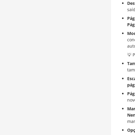
Des
saí
Pág
Pág
Mod
con
aut
💡 
Tam
tam
Esc
pág
Pág
nov
Mar
Ne
man
Opç