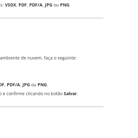
es:
VSDX
,
PDF
,
PDF/A
,
JPG
ou
PNG
.
 ambiente de nuvem, faça o seguinte:
DF
,
PDF/A
,
JPG
ou
PNG
.
no e confirme clicando no botão
Salvar
.