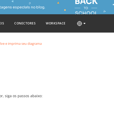
tagens especiais no blog.
EIS
CONECTORES
WORKSPACE
alve e imprima seu diagrama
r, siga os passos abaixo: