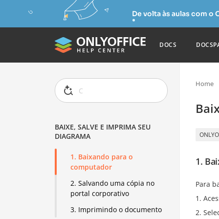
De volta às aulas com o
DOCS
DOCSP
Home
Bai
BAIXE, SALVE E IMPRIMA SEU
ONLYO
DIAGRAMA
1. Baixando para o
1. Ba
computador
2. Salvando uma cópia no
Para b
portal corporativo
Aces
3. Imprimindo o documento
Sele