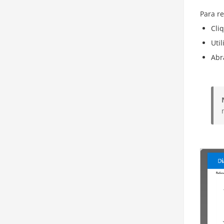
Para re
Cli
Uti
Abr