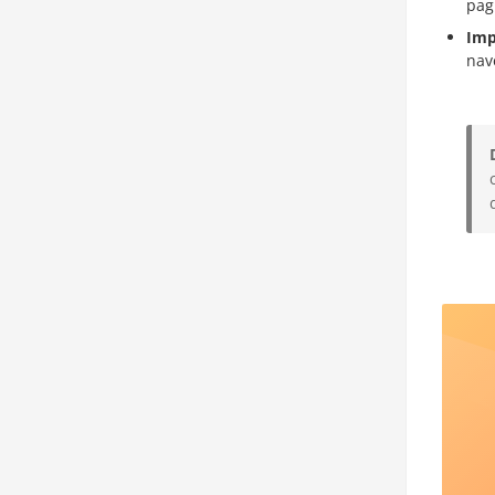
pag
Imp
nav