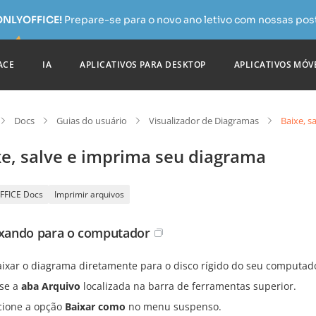
 ONLYOFFICE!
Prepare-se para o novo ano letivo com nossas pos
ACE
IA
APLICATIVOS PARA DESKTOP
APLICATIVOS MÓV
Docs
Guias do usuário
Visualizador de Diagramas
Baixe, s
xe, salve e imprima seu diagrama
FFICE Docs
Imprimir arquivos
ixando para o computador
aixar o diagrama diretamente para o disco rígido do seu computado
se a
aba Arquivo
localizada na barra de ferramentas superior.
cione a opção
Baixar como
no menu suspenso.