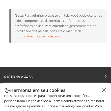
Nota:
Para otimizar o espaço em tela, você pode ocultar ou
exibir componentes da interface conforme suas
preferências de uso. Para entender o gerenciamento de
visibilidade dos painéis, consulte o manual de
modos de exibição e navegação
.
OBTENHA AGORA
Docs
COLABORAR
Harmonia em seu cookies
DocSpace
Nosso site usa cookies para proporcionar uma experiência
Para colaboradores
RECEBA NOTÍCIAS
personalizada. Os cookies nos ajudam a administrar o site, melhorar
Workspace
Para tradutores
sua navegação e permitir anúncios e marketing direcionados. Você
Blog
Conectores