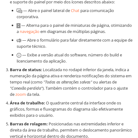
e suporte do painel por meio dos ícones descritos abaixo:
— Abre o painel lateral de
Chat
para comunicação
corporativa.
— Alterna para o painel de miniaturas de página, otimizando
a
navegação
em diagramas de múltiplas páginas.
— Abre o formulário para falar diretamente com a equipe de
suporte técnico.
— Exibe a versão atual do software, número do build e
licenciamento da aplicação.
Barra de status:
Localizada no rodapé inferior da janela, indica a
numeração da página ativa e renderiza notificações do sistema em
tempo real (como
"Todas as alterações salvas"
ou alertas de
"Conexão perdida"
). Também contém o controlador para o ajuste
de
zoom
da tela.
Área de trabalho:
O quadrante central da interface onde os
gráficos, formas e fluxogramas do diagrama são efetivamente
exibidos para o usuário.
Barras de rolagem:
Posicionadas nas extremidades inferior e
direita da área de trabalho, permitem o deslocamento panorâmico
vertical e horizontal dentro do documento.