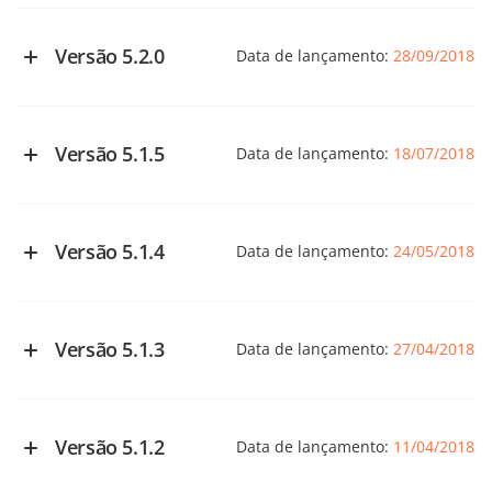
Ver registro de alterações no GitHub
Versão 5.2.0
Data de lançamento:
28/09/2018
Ver registro de alterações no GitHub
Versão 5.1.5
Data de lançamento:
18/07/2018
Ver registro de alterações no GitHub
Versão 5.1.4
Data de lançamento:
24/05/2018
Ver registro de alterações no GitHub
Versão 5.1.3
Data de lançamento:
27/04/2018
Ver registro de alterações no GitHub
Versão 5.1.2
Data de lançamento:
11/04/2018