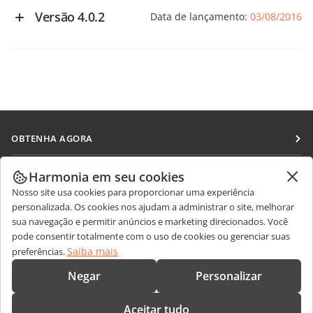
Versão 4.0.2
Data de lançamento:
03/08/2016
Ver registro de alterações no GitHub
OBTENHA AGORA
Docs
COLABORAR
Harmonia em seu cookies
DocSpace
Nosso site usa cookies para proporcionar uma experiência
Para colaboradores
RECEBA NOTÍCIAS
personalizada. Os cookies nos ajudam a administrar o site, melhorar
Workspace
Para tradutores
sua navegação e permitir anúncios e marketing direcionados. Você
Blog
Conectores
pode consentir totalmente com o uso de cookies ou gerenciar suas
OBTER AJUDA
Para influenciadores
Saiba mais
preferências.
Aplicativos para desktop
Fórum
Vagas
CONTATE-NOS
Negar
Personalizar
Aplicativos móveis
Cursos de treinamento
Perguntas sobre vendas
sales@onlyoffice.com
onlyoffice.com
Aceitar tudo
Webinars