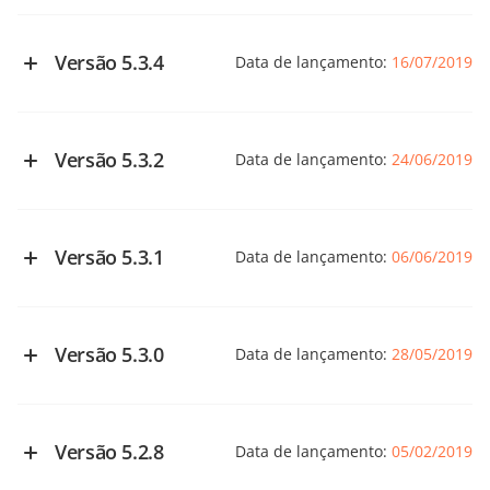
Ver registro de alterações no GitHub
Versão 5.3.4
Data de lançamento:
16/07/2019
Ver registro de alterações no GitHub
Versão 5.3.2
Data de lançamento:
24/06/2019
Ver registro de alterações no GitHub
Versão 5.3.1
Data de lançamento:
06/06/2019
Ver registro de alterações no GitHub
Versão 5.3.0
Data de lançamento:
28/05/2019
Ver registro de alterações no GitHub
Versão 5.2.8
Data de lançamento:
05/02/2019