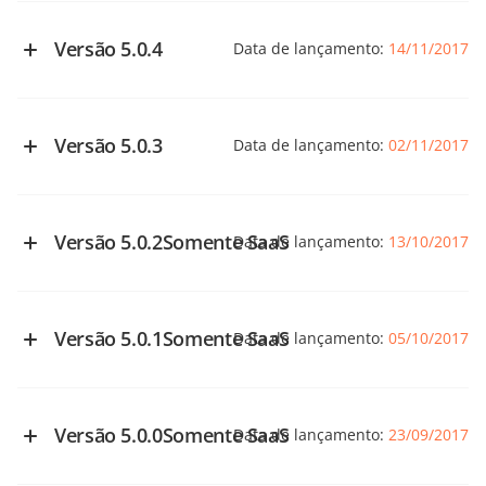
Ver registro de alterações no GitHub
Versão 5.0.4
Data de lançamento:
14/11/2017
Ver registro de alterações no GitHub
Versão 5.0.3
Data de lançamento:
02/11/2017
Ver registro de alterações no GitHub
Versão 5.0.2
Somente SaaS
Data de lançamento:
13/10/2017
Ver registro de alterações no GitHub
Versão 5.0.1
Somente SaaS
Data de lançamento:
05/10/2017
Ver registro de alterações no GitHub
Versão 5.0.0
Somente SaaS
Data de lançamento:
23/09/2017