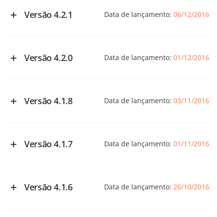
Versão 4.2.1
Data de lançamento:
06/12/2016
Ver registro de alterações no GitHub
Versão 4.2.0
Data de lançamento:
01/12/2016
Ver registro de alterações no GitHub
Versão 4.1.8
Data de lançamento:
03/11/2016
Ver registro de alterações no GitHub
Versão 4.1.7
Data de lançamento:
01/11/2016
Ver registro de alterações no GitHub
Versão 4.1.6
Data de lançamento:
26/10/2016
Ver registro de alterações no GitHub