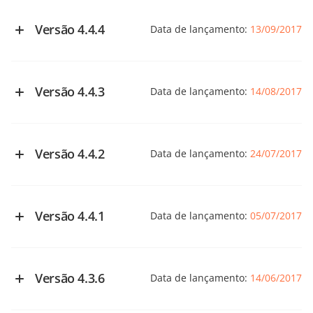
Ver registro de alterações no GitHub
Versão 4.4.4
Data de lançamento:
13/09/2017
Windows-only release
Versão 4.4.3
Data de lançamento:
14/08/2017
Ver registro de alterações no GitHub
Ver registro de alterações no GitHub
Versão 4.4.2
Data de lançamento:
24/07/2017
Ver registro de alterações no GitHub
Versão 4.4.1
Data de lançamento:
05/07/2017
Ver registro de alterações no GitHub
Versão 4.3.6
Data de lançamento:
14/06/2017
Ver registro de alterações no GitHub