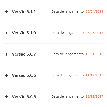
Ver registro de alterações no GitHub
Versão 5.1.1
Data de lançamento:
05/04/2018
Ver registro de alterações no GitHub
Versão 5.1.0
Data de lançamento:
28/03/2018
Ver registro de alterações no GitHub
Versão 5.0.7
Data de lançamento:
16/01/2018
Ver registro de alterações no GitHub
Versão 5.0.6
Data de lançamento:
11/12/2017
Ver registro de alterações no GitHub
Versão 5.0.5
Data de lançamento:
28/11/2017