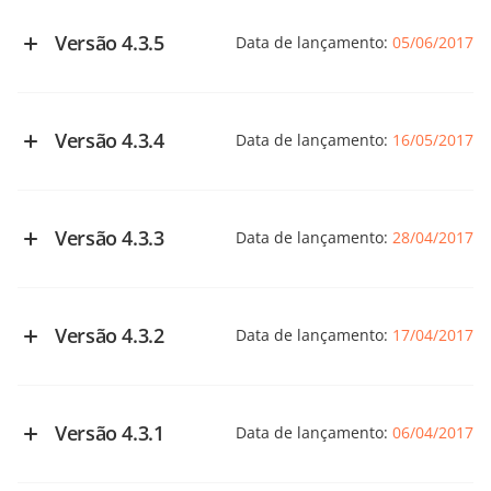
Versão 4.3.5
Data de lançamento:
05/06/2017
Ver registro de alterações no GitHub
Versão 4.3.4
Data de lançamento:
16/05/2017
Ver registro de alterações no GitHub
Versão 4.3.3
Data de lançamento:
28/04/2017
Ver registro de alterações no GitHub
Versão 4.3.2
Data de lançamento:
17/04/2017
Ver registro de alterações no GitHub
Versão 4.3.1
Data de lançamento:
06/04/2017
Ver registro de alterações no GitHub