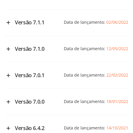
Ver registro de alterações no GitHub
Versão 7.1.1
Data de lançamento:
02/06/2022
Ver registro de alterações no GitHub
Versão 7.1.0
Data de lançamento:
12/05/2022
Versão 7.0.1
Data de lançamento:
22/02/2022
Ver registro de alterações no GitHub
Ver registro de alterações no GitHub
Versão 7.0.0
Data de lançamento:
18/01/2022
Versão 6.4.2
Data de lançamento:
14/10/2021