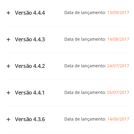
Ver registro de alterações no GitHub
Versão 4.4.4
Data de lançamento:
13/09/2017
Windows-only release
Versão 4.4.3
Data de lançamento:
14/08/2017
Ver registro de alterações no GitHub
Ver registro de alterações no GitHub
Versão 4.4.2
Data de lançamento:
24/07/2017
Ver registro de alterações no GitHub
Versão 4.4.1
Data de lançamento:
05/07/2017
Ver registro de alterações no GitHub
Versão 4.3.6
Data de lançamento:
14/06/2017
Ver registro de alterações no GitHub