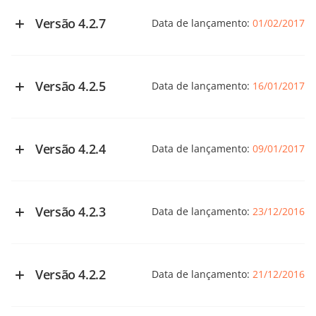
Versão 4.2.7
Data de lançamento:
01/02/2017
Ver registro de alterações no GitHub
Versão 4.2.5
Data de lançamento:
16/01/2017
Ver registro de alterações no GitHub
Versão 4.2.4
Data de lançamento:
09/01/2017
Ver registro de alterações no GitHub
Versão 4.2.3
Data de lançamento:
23/12/2016
Ver registro de alterações no GitHub
Versão 4.2.2
Data de lançamento:
21/12/2016
Ver registro de alterações no GitHub