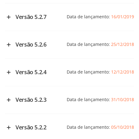
Ver registro de alterações no GitHub
Versão 5.2.7
Data de lançamento:
16/01/2019
Ver registro de alterações no GitHub
Versão 5.2.6
Data de lançamento:
25/12/2018
Ver registro de alterações no GitHub
Versão 5.2.4
Data de lançamento:
12/12/2018
Ver registro de alterações no GitHub
Versão 5.2.3
Data de lançamento:
31/10/2018
Ver registro de alterações no GitHub
Versão 5.2.2
Data de lançamento:
05/10/2018