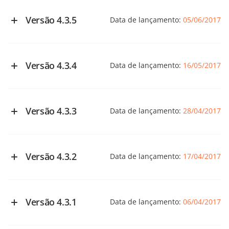
Versão 4.3.5
Data de lançamento:
05/06/2017
Ver registro de alterações no GitHub
Versão 4.3.4
Data de lançamento:
16/05/2017
Ver registro de alterações no GitHub
Versão 4.3.3
Data de lançamento:
28/04/2017
Ver registro de alterações no GitHub
Versão 4.3.2
Data de lançamento:
17/04/2017
Ver registro de alterações no GitHub
Versão 4.3.1
Data de lançamento:
06/04/2017
Ver registro de alterações no GitHub