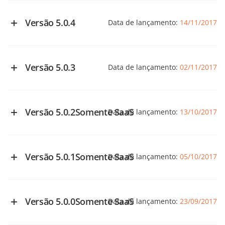
Ver registro de alterações no GitHub
Versão 5.0.4
Data de lançamento:
14/11/2017
Ver registro de alterações no GitHub
Versão 5.0.3
Data de lançamento:
02/11/2017
Ver registro de alterações no GitHub
Versão 5.0.2
Somente SaaS
Data de lançamento:
13/10/2017
Ver registro de alterações no GitHub
Versão 5.0.1
Somente SaaS
Data de lançamento:
05/10/2017
Ver registro de alterações no GitHub
Versão 5.0.0
Somente SaaS
Data de lançamento:
23/09/2017