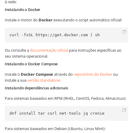
à rede:
Instalando o Docker
Instale o motor do
Docker
executando o script automático oficial:
curl -fsSL https://get.docker.com | sh
Ou consulte a
documentação oficial
para instruções específicas ao
seu sistema operacional.
Instalando o Docker Compose
Instale o
Docker Compose
através do
repositório do Docker
ou
instale a sua
versão standalone
.
Instalando dependências adicionais
Para sistemas baseados em RPM (RHEL, CentOS, Fedora, AlmaLinux):
dnf install tar curl net-tools jq cronie
Para sistemas baseados em Debian (Ubuntu, Linux Mint):