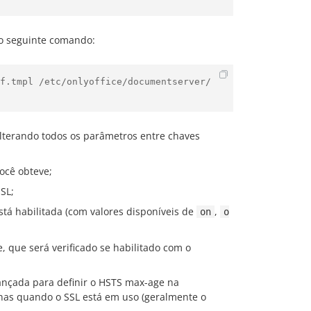
 seguinte comando:
f.tmpl /etc/onlyoffice/documentserver/
lterando todos os parâmetros entre chaves
ocê obteve;
SL;
 está habilitada (com valores disponíveis de
,
on
o
e, que será verificado se habilitado com o
ançada para definir o HSTS max-age na
enas quando o SSL está em uso (geralmente o