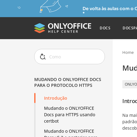
De volta às aulas com o
DOCS
DOCSP
Home
Mud
MUDANDO O ONLYOFFICE DOCS
ONLYO
PARA O PROTOCOLO HTTPS
Introdução
Intro
Mudando o ONLYOFFICE
Docs para HTTPS usando
Na mai
certbot
padrão
descob
Mudando o ONLYOFFICE