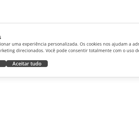
s
ionar uma experiência personalizada. Os cookies nos ajudam a adm
rketing direcionados. Você pode consentir totalmente com o uso d
Aceitar tudo
RAR
OBTER AJUDA
aboradores
Fórum
dutores
Cursos de treinamento
uenciadores
Webinars