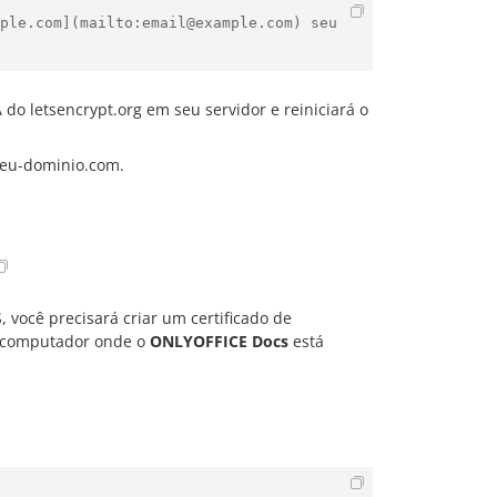
ple.com](mailto:email@example.com) seu
 do letsencrypt.org em seu servidor e reiniciará o
/seu-dominio.com
.
 você precisará criar um certificado de
o computador onde o
ONLYOFFICE Docs
está