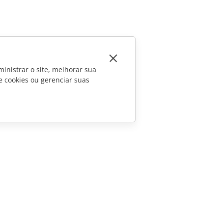
inistrar o site, melhorar sua
e cookies ou gerenciar suas
CONTATE-NOS
Perguntas sobre vendas
sales@onlyoffice.com
Consultas de parceiros
partners@onlyoffice.com