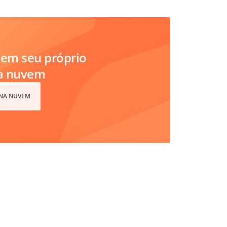
em seu próprio
na nuvem
 NA NUVEM