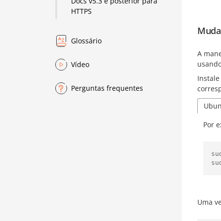
Docs v5.3 e posterior para
HTTPS
Mudan
Glossário
A mane
usand
Vídeo
Instal
Perguntas frequentes
corres
Ubun
Por e
su
Uma ve