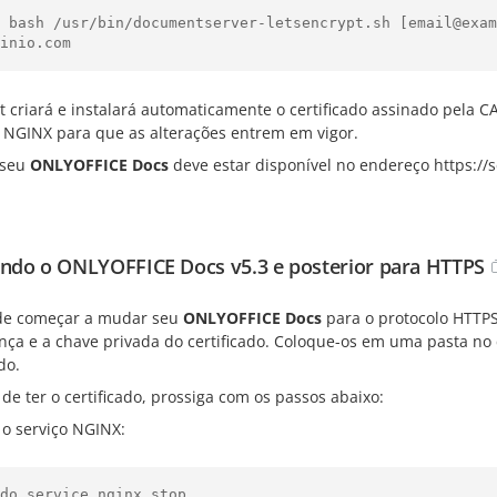
o bash /usr/bin/documentserver-letsencrypt.sh [email@exam
t criará e instalará automaticamente o certificado assinado pela CA
o NGINX para que as alterações entrem em vigor.
 seu
ONLYOFFICE Docs
deve estar disponível no endereço
https:/
do o ONLYOFFICE Docs v5.3 e posterior para HTTPS
de começar a mudar seu
ONLYOFFICE Docs
para o protocolo HTTPS,
nça e a chave privada do certificado. Coloque-os em uma pasta n
do.
de ter o certificado, prossiga com os passos abaixo:
 o serviço NGINX: