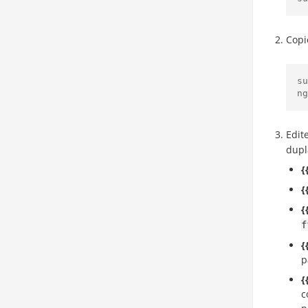
Copi
su
Edit
dup
{
{
{
f
{
p
{
c