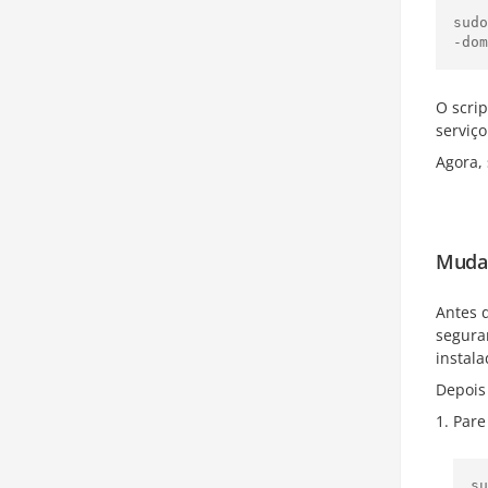
sud
O scrip
serviç
Agora,
Mudan
Antes 
segura
instala
Depois 
Pare