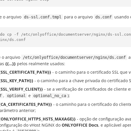
e o arquivo
para o arquivo
usando o
ds-ssl.conf.tmpl
ds.conf
do cp -f /etc/onlyoffice/documentserver/nginx/ds-ssl.con
e o arquivo
a
/etc/onlyoffice/documentserver/nginx/ds.conf
las
{{...}}
pelos realmente usados:
{SSL_CERTIFICATE_PATH}}
- o caminho para o certificado SSL que v
{SSL_KEY_PATH}}
- o caminho para a chave privada do certificado S
{SSL_VERIFY_CLIENT}}
- se a verificação de certificados de cliente
,
e
);
f
optional
optional_no_ca
{CA_CERTIFICATES_PATH}}
- o caminho para o certificado do client
arâmetro anterior;
{ONLYOFFICE_HTTPS_HSTS_MAXAGE}}
- opção de configuração av
onfiguração do vHost NGINX do
ONLYOFFICE Docs
, e aplicável ap