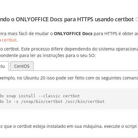
do o ONLYOFFICE Docs para HTTPS usando certbot
ira mais fácil de mudar o
ONLYOFFICE Docs
para HTTPS é obter a
o
certbot
.
e o certbot. Este processo difere dependendo do sistema operacio
pondente para ler as instruções para o seu SO:
tu
CentOS
xemplo, no Ubuntu 20 isso pode ser feito com os seguintes coman
do snap install --classic certbot

z que o certbot esteja instalado em sua máquina, execute o script 