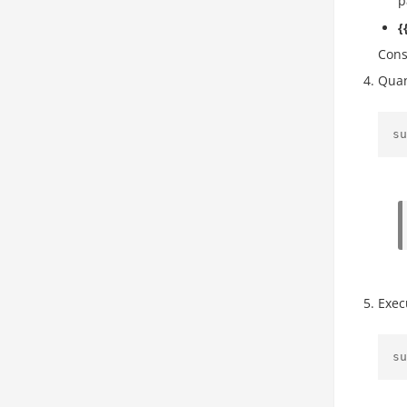
p
{
Cons
Quan
Exec