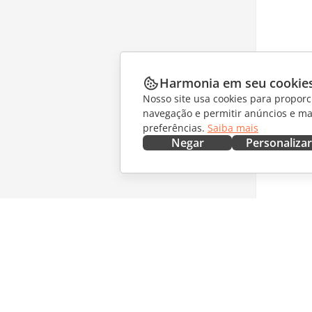
Harmonia em seu cookie
Nosso site usa cookies para proporc
navegação e permitir anúncios e ma
preferências.
Saiba mais
Negar
Personalizar
OBTENHA AGORA
COLABO
Docs
Para col
DocSpace
Para tra
Workspace
Para infl