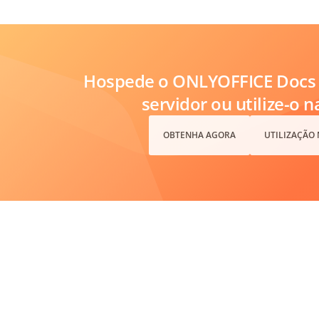
Hospede o ONLYOFFICE Docs 
servidor ou utilize-o 
OBTENHA AGORA
UTILIZAÇÃO