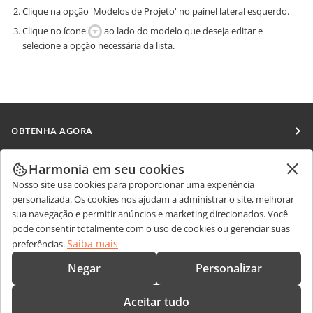
Clique na opção 'Modelos de Projeto' no painel lateral esquerdo.
Clique no ícone
ao lado do modelo que deseja editar e
selecione a opção necessária da lista.
OBTENHA AGORA
Docs
COLABORAR
Harmonia em seu cookies
DocSpace
Nosso site usa cookies para proporcionar uma experiência
Para colaboradores
RECEBA NOTÍCIAS
personalizada. Os cookies nos ajudam a administrar o site, melhorar
Workspace
Para tradutores
sua navegação e permitir anúncios e marketing direcionados. Você
Blog
Conectores
pode consentir totalmente com o uso de cookies ou gerenciar suas
OBTER AJUDA
Para influenciadores
Saiba mais
preferências.
Aplicativos para desktop
Fórum
Vagas
CONTATE-NOS
Negar
Personalizar
Aplicativos móveis
Cursos de treinamento
Perguntas sobre vendas
sales@onlyoffice.com
onlyoffice.com
Aceitar tudo
Webinars
Consultas de parceiros
partners@onlyoffice.com