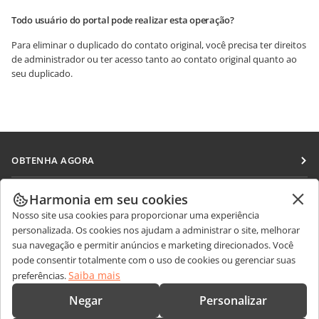
Todo usuário do portal pode realizar esta operação?
Para eliminar o duplicado do contato original, você precisa ter direitos
de administrador ou ter acesso tanto ao contato original quanto ao
seu duplicado.
OBTENHA AGORA
Docs
COLABORAR
Harmonia em seu cookies
DocSpace
Nosso site usa cookies para proporcionar uma experiência
Para colaboradores
RECEBA NOTÍCIAS
personalizada. Os cookies nos ajudam a administrar o site, melhorar
Workspace
Para tradutores
sua navegação e permitir anúncios e marketing direcionados. Você
Blog
Conectores
pode consentir totalmente com o uso de cookies ou gerenciar suas
OBTER AJUDA
Para influenciadores
Saiba mais
preferências.
Aplicativos para desktop
Fórum
Vagas
CONTATE-NOS
Negar
Personalizar
Aplicativos móveis
Cursos de treinamento