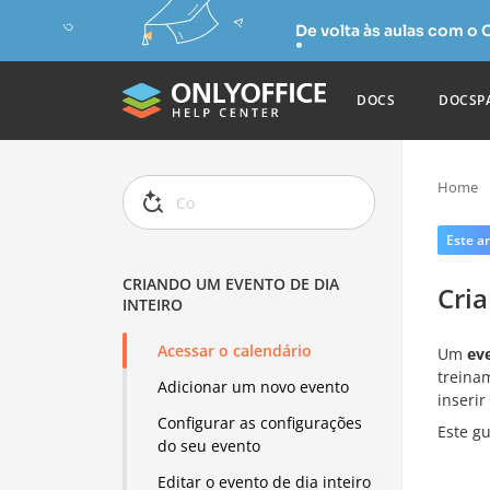
De volta às aulas com o
DOCS
DOCSP
Home
Este ar
CRIANDO UM EVENTO DE DIA
Cria
INTEIRO
Acessar o calendário
Um
eve
treina
Adicionar um novo evento
inserir
Configurar as configurações
Este g
do seu evento
Editar o evento de dia inteiro