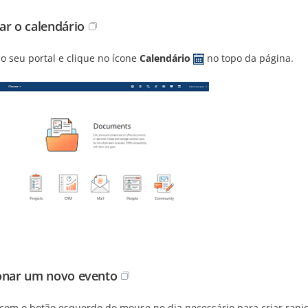
ar o calendário
o seu portal e clique no ícone
Calendário
no topo da página.
onar um novo evento
 com o botão esquerdo do mouse no dia necessário para criar rapi