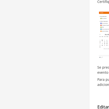
Certif
Se prec
evento
Para pu
adicio
Editar