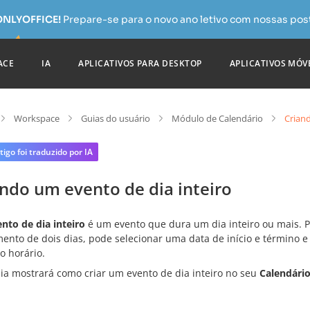
 ONLYOFFICE!
Prepare-se para o novo ano letivo com nossas pos
ACE
IA
APLICATIVOS PARA DESKTOP
APLICATIVOS MÓV
Workspace
Guias do usuário
Módulo de Calendário
Criand
tigo foi traduzido por IA
ndo um evento de dia inteiro
nto de dia inteiro
é um evento que dura um dia inteiro ou mais. 
mento de dois dias, pode selecionar uma data de início e término 
 o horário.
uia mostrará como criar um evento de dia inteiro no seu
Calendári