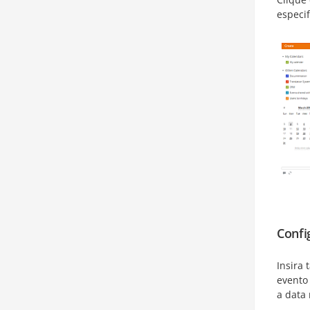
especi
Confi
Insira 
evento
a data 