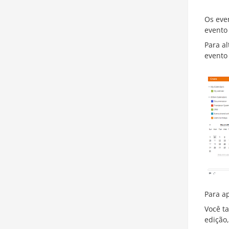
Os eve
evento 
Para al
evento 
Para ap
Você t
edição