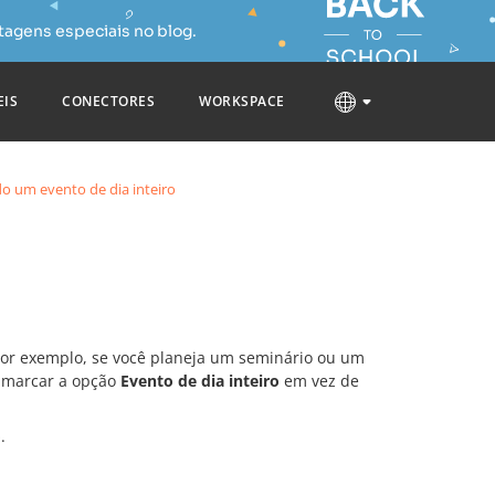
tagens especiais no blog.
EIS
CONECTORES
WORKSPACE
o um evento de dia inteiro
Por exemplo, se você planeja um seminário ou um
e marcar a opção
Evento de dia inteiro
em vez de
o
.